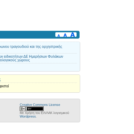
όφωνου τραγουδιού και της ορχηστρικής
ων ειδικοτήτων ΔΕ Ημερήσιων Φυλάκων
ιολογικούς χώρους
ς
φιστεί
Creative Commons License
Με Χρήση του ΕΛ/ΛΑΚ λογισμικού
Wordpress
.