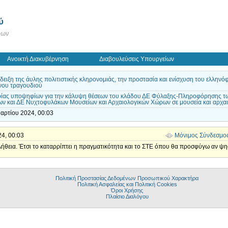
ύ
εων
Ανοικτή Διακυβέρνηση
Διαβουλεύσεις Υπουργείων
άδειξη της άυλης πολιτιστικής κληρονομιάς, την προστασία και ενίσχυση του ελλην
νου τραγουδιού
ρίας υποψηφίων για την κάλυψη θέσεων του κλάδου ΔΕ Φύλαξης-Πληροφόρησης τ
ν και ΔΕ Νυχτοφυλάκων Μουσείων και Αρχαιολογικών Χώρων σε μουσεία και αρχα
Μαρτίου 2024, 00:03
24, 00:03
Μόνιμος Σύνδεσμο
αλήθεια. Έτσι το καταρρίπτει η πραγματικότητα και το ΣΤΕ όπου θα προσφύγω αν ψη
Πολιτική Προστασίας Δεδομένων Προσωπικού Χαρακτήρα
Πολιτική Ασφαλείας και Πολιτική Cookies
Όροι Χρήσης
Πλαίσιο Διαλόγου