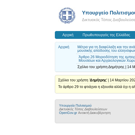
Υπουργείο Πολιτισμο
Δικτυακός Τόπος Διαβουλεύσ
Αρχική
Πρωθυπουργός της Ελλάδας
Αρχική
Μέτρα για τη διαφύλαξη και την αν
μουσικής απόδοσης του ελληνόφω
Άρθρο 26 Μοριοδότηση της εμπει
Μουσείων και Αρχαιολογικών Χώρω
Σχόλιο του χρήστη Δημήτρης | 14 
Σχόλιο του χρήστη '
Δημήτρης
' | 14 Μαρτίου 20
Το άρθρο 29 το φτιάχνει η εξουσία αλλά όχι η 
Υπουργείο Πολιτισμού
Δικτυακός Τόπος Διαβουλεύσεων
OpenGov.gr
Ανοικτή Διακυβέρνηση