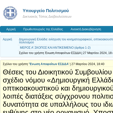
Υπουργείο Πολιτισμού
Δικτυακός Τόπος Διαβουλεύσεων
Αρχική
Πρωθυπουργός της Ελλάδας
Ανοικτή Διακυβέρνηση
Αρχική
Δημιουργική Ελλάδα: ενίσχυση του κινηματογραφικού, οπτικοακουστικ
πολιτισμού
ΜΕΡΟΣ A’ ΣΚΟΠΟΣ ΚΑΙ ΑΝΤΙΚΕΙΜΕΝΟ (άρθρα 1-2)
Σχόλιο του χρήστη Ένωση Αποφοίτων ΕΣΔΔΑ | 27 Μαρτίου 2024, 18:
Σχόλιο του χρήστη '
Ένωση Αποφοίτων ΕΣΔΔΑ
' | 27 Μαρτίου 2024, 18:40
Θέσεις του Διοικητικού Συμβουλί
σχέδιο νόμου «Δημιουργική Ελλάδα
οπτικοακουστικού και δημιουργικού 
λοιπές διατάξεις σύγχρονου πολιτι
δυνατότητα σε υπαλλήλους του ιδι
ευθύνης στο νέο οργανισμό. Υποστη