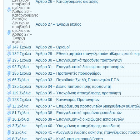
Δεν έχουν
Άρθρο 26 – Καταργούμενες διατάξεις
υποβληθεί
σχόλια
στο
Άρθρο 26 –
Καταργούμενες
διατάξεις
Δεν έχουν
Άρθρο 27 – Έναρξη ισχύος
υποβληθεί
σχόλια
στο
Άρθρο 27 –
Έναρξη
ισχύος
147 Σχόλια
Άρθρο 28 – Ορισμοί
132 Σχόλια
Άρθρο 29 – Εθνικό μητρώο επαγγελματιών άθλησης και άσκη
195 Σχόλια
Άρθρο 30 – Επαγγελματικά προσόντα προπονητών
93 Σχόλια
Άρθρο 31 – Επαγγελματικά δικαιώματα προπονητών
186 Σχόλια
Άρθρο 32 – Προπονητές ποδοσφαίρου
65 Σχόλια
Άρθρο 33 – Περιοδικές Σχολές Προπονητών Γ.Γ.Α
135 Σχόλια
Άρθρο 34 – Δελτίο πιστοποίησης προπονητή
119 Σχόλια
Άρθρο 35 – Υποχρέωση απασχόλησης προπονητή
123 Σχόλια
Άρθρο 36 – Κανονισμός Προπονητών
11 Σχόλια
Άρθρο 37 – Επιβράβευση προπονητών διακριθέντων αθλητώ
81 Σχόλια
Άρθρο 38 – Επαγγελματικά προσόντα εκπαιδευτών
10 Σχόλια
Άρθρο 39 – Επαγγελματικά δικαιώματα εκπαιδευτών
3 Σχόλια
Άρθρο 40 – Υποχρέωση απασχόλησης εκπαιδευτή
2 Σχόλια
Άρθρο 41 – Αναγγελία έναρξης άσκησης επαγγέλματος προπο
8 Σχόλια
Άρθρο 42 – Κωλύματα και ασυμβίβαστα