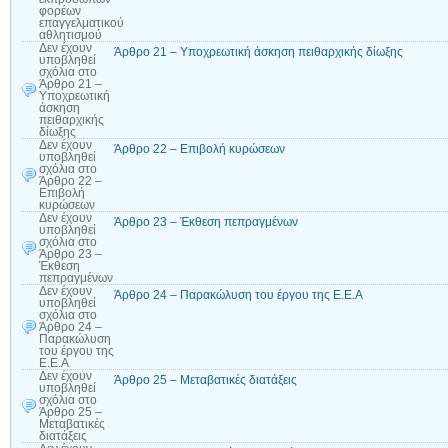
φορέων
επαγγελματικού
αθλητισμού
Δεν έχουν
Άρθρο 21 – Υποχρεωτική άσκηση πειθαρχικής δίωξης
υποβληθεί
σχόλια
στο
Άρθρο 21 –
Υποχρεωτική
άσκηση
πειθαρχικής
δίωξης
Δεν έχουν
Άρθρο 22 – Επιβολή κυρώσεων
υποβληθεί
σχόλια
στο
Άρθρο 22 –
Επιβολή
κυρώσεων
Δεν έχουν
Άρθρο 23 – Έκθεση πεπραγμένων
υποβληθεί
σχόλια
στο
Άρθρο 23 –
Έκθεση
πεπραγμένων
Δεν έχουν
Άρθρο 24 – Παρακώλυση του έργου της Ε.Ε.Α
υποβληθεί
σχόλια
στο
Άρθρο 24 –
Παρακώλυση
του έργου της
Ε.Ε.Α
Δεν έχουν
Άρθρο 25 – Μεταβατικές διατάξεις
υποβληθεί
σχόλια
στο
Άρθρο 25 –
Μεταβατικές
διατάξεις