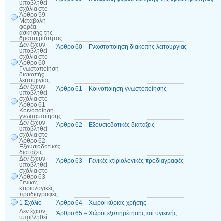
υποβληθεί
σχόλια
στο
Άρθρο 59 –
Μεταβολή
φορέα
άσκησης της
δραστηριότητας
Δεν έχουν
Άρθρο 60 – Γνωστοποίηση διακοπής λειτουργίας
υποβληθεί
σχόλια
στο
Άρθρο 60 –
Γνωστοποίηση
διακοπής
λειτουργίας
Δεν έχουν
Άρθρο 61 – Κοινοποίηση γνωστοποίησης
υποβληθεί
σχόλια
στο
Άρθρο 61 –
Κοινοποίηση
γνωστοποίησης
Δεν έχουν
Άρθρο 62 – Εξουσιοδοτικές διατάξεις
υποβληθεί
σχόλια
στο
Άρθρο 62 –
Εξουσιοδοτικές
διατάξεις
Δεν έχουν
Άρθρο 63 – Γενικές κτιριολογικές προδιαγραφές
υποβληθεί
σχόλια
στο
Άρθρο 63 –
Γενικές
κτιριολογικές
προδιαγραφές
1 Σχόλιο
Άρθρο 64 – Χώροι κύριας χρήσης
Δεν έχουν
Άρθρο 65 – Χώροι εξυπηρέτησης και υγιεινής
υποβληθεί