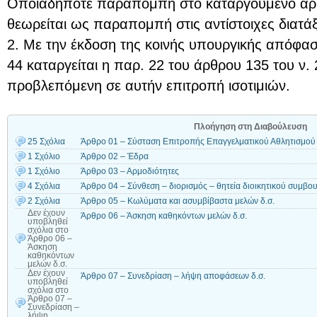
Οποιαδήποτε παραπομπή στο καταργούμενο άρθ
θεωρείται ως παραπομπή στις αντίστοιχες διατάξ
2. Με την έκδοση της κοινής υπουργικής απόφασ
44 καταργείται η παρ. 22 του άρθρου 135 του ν. 
προβλεπόμενη σε αυτήν επιτροπή ισοτιμιών.
Πλοήγηση στη Διαβούλευση
25 Σχόλια
Άρθρο 01 – Σύσταση Επιτροπής Επαγγελματικού Αθλητισμού
1 Σχόλιο
Άρθρο 02 – Έδρα
1 Σχόλιο
Άρθρο 03 – Αρμοδιότητες
4 Σχόλια
Άρθρο 04 – Σύνθεση – διορισμός – θητεία διοικητικού συμβο
2 Σχόλια
Άρθρο 05 – Κωλύματα και ασυμβίβαστα μελών δ.σ.
Δεν έχουν
Άρθρο 06 – Άσκηση καθηκόντων μελών δ.σ.
υποβληθεί
σχόλια
στο
Άρθρο 06 –
Άσκηση
καθηκόντων
μελών δ.σ.
Δεν έχουν
Άρθρο 07 – Συνεδρίαση – λήψη αποφάσεων δ.σ.
υποβληθεί
σχόλια
στο
Άρθρο 07 –
Συνεδρίαση –
λήψη