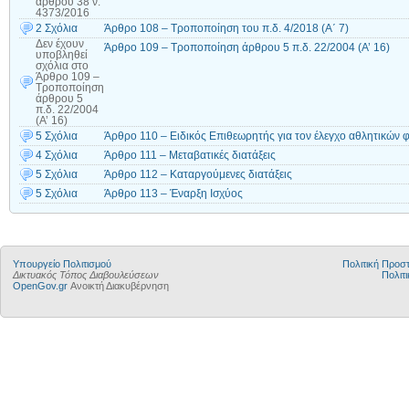
άρθρου 38 ν.
4373/2016
2 Σχόλια
Άρθρο 108 – Τροποποίηση του π.δ. 4/2018 (Α΄ 7)
Δεν έχουν
Άρθρο 109 – Τροποποίηση άρθρου 5 π.δ. 22/2004 (Α’ 16)
υποβληθεί
σχόλια
στο
Άρθρο 109 –
Τροποποίηση
άρθρου 5
π.δ. 22/2004
(Α’ 16)
5 Σχόλια
Άρθρο 110 – Ειδικός Επιθεωρητής για τον έλεγχο αθλητικών 
4 Σχόλια
Άρθρο 111 – Μεταβατικές διατάξεις
5 Σχόλια
Άρθρο 112 – Καταργούμενες διατάξεις
5 Σχόλια
Άρθρο 113 – Έναρξη Ισχύος
Υπουργείο Πολιτισμού
Πολιτική Προ
Δικτυακός Τόπος Διαβουλεύσεων
Πολιτι
OpenGov.gr
Ανοικτή Διακυβέρνηση