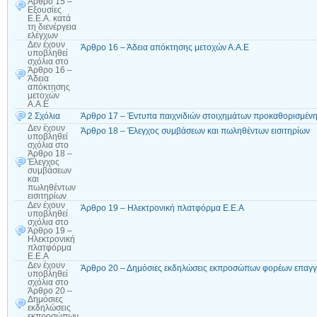
Άρθρο 15 –
Εξουσίες
Ε.Ε.Α. κατά
τη διενέργεια
ελέγχων
Δεν έχουν
Άρθρο 16 – Άδεια απόκτησης μετοχών Α.Α.Ε
υποβληθεί
σχόλια
στο
Άρθρο 16 –
Άδεια
απόκτησης
μετοχών
Α.Α.Ε
2 Σχόλια
Άρθρο 17 – Έντυπα παιχνιδιών στοιχημάτων προκαθορισμέν
Δεν έχουν
Άρθρο 18 – Έλεγχος συμβάσεων και πωληθέντων εισιτηρίων
υποβληθεί
σχόλια
στο
Άρθρο 18 –
Έλεγχος
συμβάσεων
και
πωληθέντων
εισιτηρίων
Δεν έχουν
Άρθρο 19 – Ηλεκτρονική πλατφόρμα Ε.Ε.Α
υποβληθεί
σχόλια
στο
Άρθρο 19 –
Ηλεκτρονική
πλατφόρμα
Ε.Ε.Α
Δεν έχουν
Άρθρο 20 – Δημόσιες εκδηλώσεις εκπροσώπων φορέων επαγγ
υποβληθεί
σχόλια
στο
Άρθρο 20 –
Δημόσιες
εκδηλώσεις
εκπροσώπων