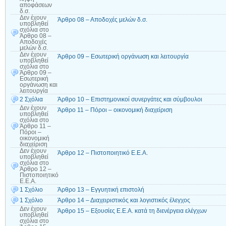
αποφάσεων
δ.σ.
Δεν έχουν
Άρθρο 08 – Αποδοχές μελών δ.σ.
υποβληθεί
σχόλια
στο
Άρθρο 08 –
Αποδοχές
μελών δ.σ.
Δεν έχουν
Άρθρο 09 – Εσωτερική οργάνωση και λειτουργία
υποβληθεί
σχόλια
στο
Άρθρο 09 –
Εσωτερική
οργάνωση και
λειτουργία
2 Σχόλια
Άρθρο 10 – Επιστημονικοί συνεργάτες και σύμβουλοι
Δεν έχουν
Άρθρο 11 – Πόροι – οικονομική διαχείριση
υποβληθεί
σχόλια
στο
Άρθρο 11 –
Πόροι –
οικονομική
διαχείριση
Δεν έχουν
Άρθρο 12 – Πιστοποιητικό Ε.Ε.Α.
υποβληθεί
σχόλια
στο
Άρθρο 12 –
Πιστοποιητικό
Ε.Ε.Α.
1 Σχόλιο
Άρθρο 13 – Εγγυητική επιστολή
1 Σχόλιο
Άρθρο 14 – Διαχειριστικός και λογιστικός έλεγχος
Δεν έχουν
Άρθρο 15 – Εξουσίες Ε.Ε.Α. κατά τη διενέργεια ελέγχων
υποβληθεί
σχόλια
στο