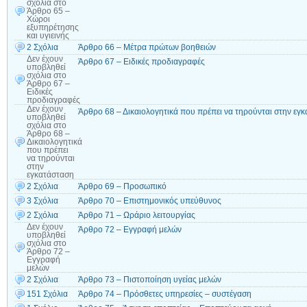
σχόλια
στο
Άρθρο 65 –
Χώροι
εξυπηρέτησης
και υγιεινής
2 Σχόλια
Άρθρο 66 – Μέτρα πρώτων βοηθειών
Δεν έχουν
Άρθρο 67 – Ειδικές προδιαγραφές
υποβληθεί
σχόλια
στο
Άρθρο 67 –
Ειδικές
προδιαγραφές
Δεν έχουν
Άρθρο 68 – Δικαιολογητικά που πρέπει να τηρούνται στην εγ
υποβληθεί
σχόλια
στο
Άρθρο 68 –
Δικαιολογητικά
που πρέπει
να τηρούνται
στην
εγκατάσταση
2 Σχόλια
Άρθρο 69 – Προσωπικό
3 Σχόλια
Άρθρο 70 – Επιστημονικός υπεύθυνος
2 Σχόλια
Άρθρο 71 – Ωράριο λειτουργίας
Δεν έχουν
Άρθρο 72 – Εγγραφή μελών
υποβληθεί
σχόλια
στο
Άρθρο 72 –
Εγγραφή
μελών
2 Σχόλια
Άρθρο 73 – Πιστοποίηση υγείας μελών
151 Σχόλια
Άρθρο 74 – Πρόσθετες υπηρεσίες – συστέγαση