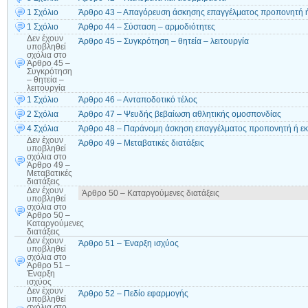
1 Σχόλιο
Άρθρο 43 – Απαγόρευση άσκησης επαγγέλματος προπονητή ή
1 Σχόλιο
Άρθρο 44 – Σύσταση – αρμοδιότητες
Δεν έχουν
Άρθρο 45 – Συγκρότηση – θητεία – λειτουργία
υποβληθεί
σχόλια
στο
Άρθρο 45 –
Συγκρότηση
– θητεία –
λειτουργία
1 Σχόλιο
Άρθρο 46 – Ανταποδοτικό τέλος
2 Σχόλια
Άρθρο 47 – Ψευδής βεβαίωση αθλητικής ομοσπονδίας
4 Σχόλια
Άρθρο 48 – Παράνομη άσκηση επαγγέλματος προπονητή ή εκ
Δεν έχουν
Άρθρο 49 – Μεταβατικές διατάξεις
υποβληθεί
σχόλια
στο
Άρθρο 49 –
Μεταβατικές
διατάξεις
Δεν έχουν
Άρθρο 50 – Καταργούμενες διατάξεις
υποβληθεί
σχόλια
στο
Άρθρο 50 –
Καταργούμενες
διατάξεις
Δεν έχουν
Άρθρο 51 – Έναρξη ισχύος
υποβληθεί
σχόλια
στο
Άρθρο 51 –
Έναρξη
ισχύος
Δεν έχουν
Άρθρο 52 – Πεδίο εφαρμογής
υποβληθεί
σχόλια
στο