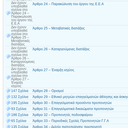
Δεν έχουν
Άρθρο 24 – Παρακώλυση του έργου της Ε.Ε.Α
υποβληθεί
σχόλια
στο
Άρθρο 24 –
Παρακώλυση
του έργου της
Ε.Ε.Α
Δεν έχουν
Άρθρο 25 – Μεταβατικές διατάξεις
υποβληθεί
σχόλια
στο
Άρθρο 25 –
Μεταβατικές
διατάξεις
Δεν έχουν
Άρθρο 26 – Καταργούμενες διατάξεις
υποβληθεί
σχόλια
στο
Άρθρο 26 –
Καταργούμενες
διατάξεις
Δεν έχουν
Άρθρο 27 – Έναρξη ισχύος
υποβληθεί
σχόλια
στο
Άρθρο 27 –
Έναρξη
ισχύος
147 Σχόλια
Άρθρο 28 – Ορισμοί
132 Σχόλια
Άρθρο 29 – Εθνικό μητρώο επαγγελματιών άθλησης και άσκη
195 Σχόλια
Άρθρο 30 – Επαγγελματικά προσόντα προπονητών
93 Σχόλια
Άρθρο 31 – Επαγγελματικά δικαιώματα προπονητών
186 Σχόλια
Άρθρο 32 – Προπονητές ποδοσφαίρου
65 Σχόλια
Άρθρο 33 – Περιοδικές Σχολές Προπονητών Γ.Γ.Α
135 Σχόλια
Άρθρο 34 – Δελτίο πιστοποίησης προπονητή