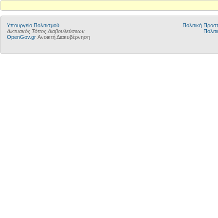
Υπουργείο Πολιτισμού
Πολιτική Προ
Δικτυακός Τόπος Διαβουλεύσεων
Πολιτι
OpenGov.gr
Ανοικτή Διακυβέρνηση