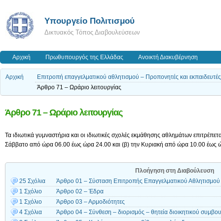
Υπουργείο Πολιτισμού
Δικτυακός Τόπος Διαβουλεύσεων
Αρχική
Πρωθυπουργός της Ελλάδας
Ανοικτή Διακυβέρνηση
Αρχική
Επιτροπή επαγγελματικού αθλητισμού – Προπονητές και εκπαιδευτές –
Άρθρο 71 – Ωράριο λειτουργίας
Άρθρο 71 – Ωράριο λειτουργίας
Τα ιδιωτικά γυμναστήρια και οι ιδιωτικές σχολές εκμάθησης αθλημάτων επιτρέπεται
Σάββατο από ώρα 06.00 έως ώρα 24.00 και (β) την Κυριακή από ώρα 10.00 έως 
Πλοήγηση στη Διαβούλευση
25 Σχόλια
Άρθρο 01 – Σύσταση Επιτροπής Επαγγελματικού Αθλητισμού
1 Σχόλιο
Άρθρο 02 – Έδρα
1 Σχόλιο
Άρθρο 03 – Αρμοδιότητες
4 Σχόλια
Άρθρο 04 – Σύνθεση – διορισμός – θητεία διοικητικού συμβο