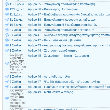
119 Σχόλια
Άρθρο 35 – Υποχρέωση απασχόλησης προπονητή
123 Σχόλια
Άρθρο 36 – Κανονισμός Προπονητών
11 Σχόλια
Άρθρο 37 – Επιβράβευση προπονητών διακριθέντων αθλητώ
81 Σχόλια
Άρθρο 38 – Επαγγελματικά προσόντα εκπαιδευτών
10 Σχόλια
Άρθρο 39 – Επαγγελματικά δικαιώματα εκπαιδευτών
3 Σχόλια
Άρθρο 40 – Υποχρέωση απασχόλησης εκπαιδευτή
2 Σχόλια
Άρθρο 41 – Αναγγελία έναρξης άσκησης επαγγέλματος προπο
8 Σχόλια
Άρθρο 42 – Κωλύματα και ασυμβίβαστα
1 Σχόλιο
Άρθρο 43 – Απαγόρευση άσκησης επαγγέλματος προπονητή ή
1 Σχόλιο
Άρθρο 44 – Σύσταση – αρμοδιότητες
Δεν έχουν
Άρθρο 45 – Συγκρότηση – θητεία – λειτουργία
υποβληθεί
σχόλια
στο
Άρθρο 45 –
Συγκρότηση
– θητεία –
λειτουργία
1 Σχόλιο
Άρθρο 46 – Ανταποδοτικό τέλος
2 Σχόλια
Άρθρο 47 – Ψευδής βεβαίωση αθλητικής ομοσπονδίας
4 Σχόλια
Άρθρο 48 – Παράνομη άσκηση επαγγέλματος προπονητή ή εκ
Δεν έχουν
Άρθρο 49 – Μεταβατικές διατάξεις
υποβληθεί
σχόλια
στο
Άρθρο 49 –
Μεταβατικές
διατάξεις
Δεν έχουν