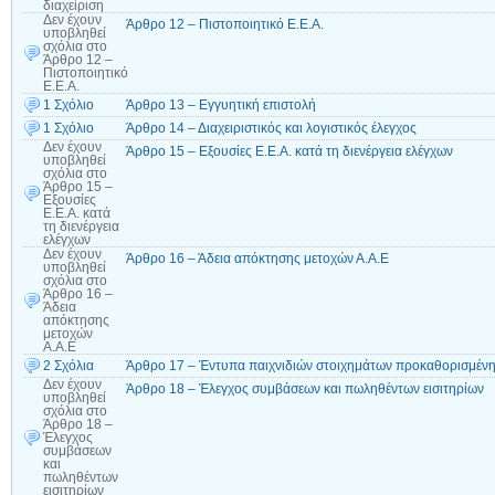
διαχείριση
Δεν έχουν
Άρθρο 12 – Πιστοποιητικό Ε.Ε.Α.
υποβληθεί
σχόλια
στο
Άρθρο 12 –
Πιστοποιητικό
Ε.Ε.Α.
1 Σχόλιο
Άρθρο 13 – Εγγυητική επιστολή
1 Σχόλιο
Άρθρο 14 – Διαχειριστικός και λογιστικός έλεγχος
Δεν έχουν
Άρθρο 15 – Εξουσίες Ε.Ε.Α. κατά τη διενέργεια ελέγχων
υποβληθεί
σχόλια
στο
Άρθρο 15 –
Εξουσίες
Ε.Ε.Α. κατά
τη διενέργεια
ελέγχων
Δεν έχουν
Άρθρο 16 – Άδεια απόκτησης μετοχών Α.Α.Ε
υποβληθεί
σχόλια
στο
Άρθρο 16 –
Άδεια
απόκτησης
μετοχών
Α.Α.Ε
2 Σχόλια
Άρθρο 17 – Έντυπα παιχνιδιών στοιχημάτων προκαθορισμέν
Δεν έχουν
Άρθρο 18 – Έλεγχος συμβάσεων και πωληθέντων εισιτηρίων
υποβληθεί
σχόλια
στο
Άρθρο 18 –
Έλεγχος
συμβάσεων
και
πωληθέντων
εισιτηρίων