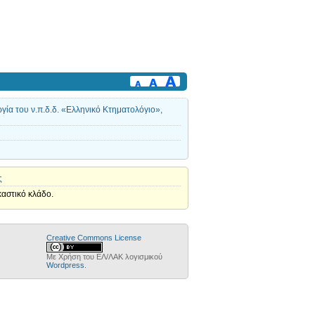
γία του ν.π.δ.δ. «Ελληνικό Κτηματολόγιο»,
ς
καστικό κλάδο.
Creative Commons License
Με Χρήση του ΕΛ/ΛΑΚ λογισμικού
Wordpress
.