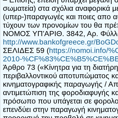
σωματεία) στα σχόλια αναφορικά μ
(υπερ-)παραγωγές και ποιες απο α
τύχουν των προνομίων του θα πρέπ
NOMOΣ ΥΠ’ΑΡΙΘ. 3842, Αρ. Φύλλο
http://www.bankofgreece.gr/Bo
ΣΕΛΙΔΕΣ 59 (
https://nomoi.in
2010-%CF%83%CE%B5%CE%BB-
Άρθρο 73 («Κίνητρα για τη διατήρ
περιβαλλοντικού αποτυπώματος και
κινηματογραφικής παραγωγής / Απ
αντιμετώπιση της φοροδιαφυγής και
πρόσωπο που υπάγεται σε φορολο
επενδύει στην παραγωγή κινηματο
προορισμό την προβολή σε κινημα