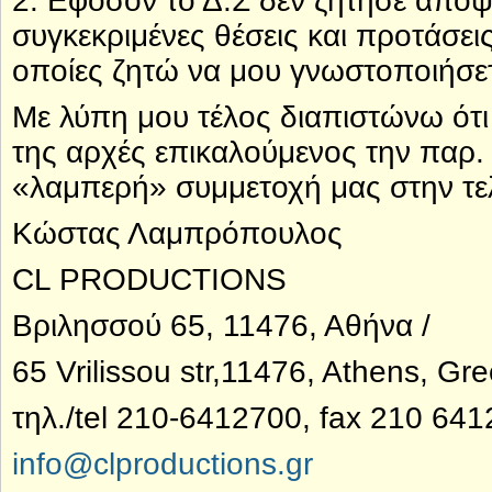
2. Εφόσον το Δ.Σ δεν ζήτησε απόψε
συγκεκριμένες θέσεις και προτάσει
οποίες ζητώ να μου γνωστοποιήσετ
Με λύπη μου τέλος διαπιστώνω ότι 
της αρχές επικαλούμενος την παρ. 
«λαμπερή» συμμετοχή μας στην τε
Κώστας Λαμπρόπουλος
CL PRODUCTIONS
Βριλησσού 65, 11476, Αθήνα /
65 Vrilissou str,11476, Athens, Gr
τηλ./tel 210-6412700, fax 210 64
info@clproductions.gr