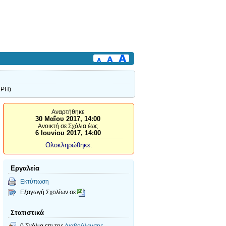
ΕΡΗ)
Αναρτήθηκε
30 Μαΐου 2017, 14:00
Ανοικτή σε Σχόλια έως
6 Ιουνίου 2017, 14:00
Ολοκληρώθηκε.
Εργαλεία
Εκτύπωση
Εξαγωγή Σχολίων σε
Στατιστικά
0 Σχόλια επι της
Διαβούλευσης