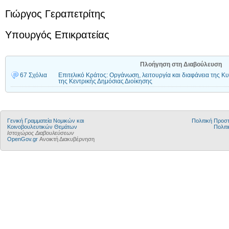
Γιώργος Γεραπετρίτης
Υπουργός Επικρατείας
Πλοήγηση στη Διαβούλευση
67 Σχόλια
Επιτελικό Κράτος: Οργάνωση, λειτουργία και διαφάνεια της 
της Κεντρικής Δημόσιας Διοίκησης
Γενική Γραμματεία Νομικών και
Πολιτική Προ
Κοινοβουλευτικών Θεμάτων
Πολιτι
Ιστοχώρος Διαβουλεύσεων
OpenGov.gr
Ανοικτή Διακυβέρνηση