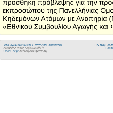
προσθήκη πρόβλεψης για την πρόσκ
εκπροσώπου της Πανελλήνιας Ομο
Κηδεμόνων Ατόμων με Αναπηρία (Π
«Εθνικού Συμβουλίου Αγωγής και Φ
Υπουργείο Κοινωνικής Συνοχής και Οικογένειας
Πολιτική Προ
Δικτυακός Τόπος Διαβουλεύσεων
Πολιτι
OpenGov.gr
Ανοικτή Διακυβέρνηση