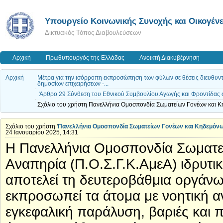
Υπουργείο Κοινωνικής Συνοχής και Οικογένε
Δικτυακός Τόπος Διαβουλεύσεων
Αρχική
Πρωθυπουργός της Ελλάδας
Ανοικτή Διακυβέρνηση
Αρχική
Μέτρα για την ισόρροπη εκπροσώπηση των φύλων σε θέσεις διευθυντι
δημοσίων επιχειρήσεων -...
Άρθρο 29 Σύνθεση του Εθνικού Συμβουλίου Αγωγής και Φροντίδας 
Σχόλιο του χρήστη Πανελλήνια Ομοσπονδία Σωματείων Γονέων και Κ
Σχόλιο του χρήστη '
Πανελλήνια Ομοσπονδία Σωματείων Γονέων και Κηδεμόν
24 Ιανουαρίου 2025, 14:31
Η Πανελλήνια Ομοσπονδία Σωματε
Αναπηρία (Π.Ο.Σ.Γ.Κ.ΑμεΑ) ιδρυτικ
αποτελεί τη δευτεροβάθμια οργάν
εκπροσωπεί τα άτομα με νοητική 
εγκεφαλική παράλυση, βαριές και π