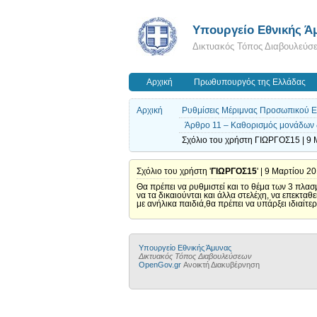
Υπουργείο Εθνικής Ά
Δικτυακός Τόπος Διαβουλεύσ
Αρχική
Πρωθυπουργός της Ελλάδας
Αρχική
Ρυθμίσεις Μέριμνας Προσωπικού Εν
Άρθρο 11 – Καθορισμός μονάδων 
Σχόλιο του χρήστη ΓΙΩΡΓΟΣ15 | 9 
Σχόλιο του χρήστη '
ΓΙΩΡΓΟΣ15
' | 9 Μαρτίου 2
Θα πρέπει να ρυθμιστεί και το θέμα των 3 πλασ
να τα δικαιούνται και άλλα στελέχη, να επεκταθ
με ανήλικα παιδιά,θα πρέπει να υπάρξει ιδιαίτ
Υπουργείο Εθνικής Άμυνας
Δικτυακός Τόπος Διαβουλεύσεων
OpenGov.gr
Ανοικτή Διακυβέρνηση