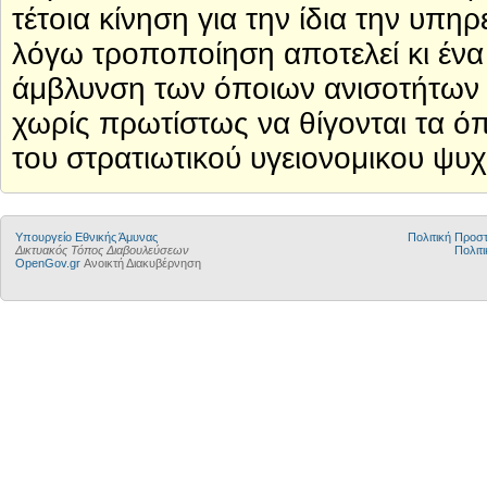
τέτοια κίνηση για την ίδια την υπη
λόγω τροποποίηση αποτελεί κι ένα
άμβλυνση των όποιων ανισοτήτων σ
χωρίς πρωτίστως να θίγονται τα 
του στρατιωτικού υγειονομικου ψυ
Υπουργείο Εθνικής Άμυνας
Πολιτική Προ
Δικτυακός Τόπος Διαβουλεύσεων
Πολιτι
OpenGov.gr
Ανοικτή Διακυβέρνηση