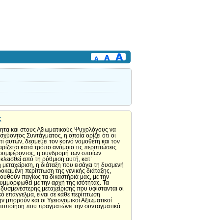
ς
τητα και στους Αξιωματικούς Ψυχολόγους να
χύοντος Συντάγματος, η οποία ορίζει ότι οι
τι αυτών, δεσμεύει τον κοινό νομοθέτη και τον
ρίζεται κατά τρόπο ανόμοιο τις περιπτώσεις
ου συμφέροντος, η συνδρομή των οποίων
κλεισθεί από τη ρύθμιση αυτή, κατ’
 μεταχείριση, η διάταξη που εισάγει τη δυσμενή
ροκειμένη περίπτωση της γενικής διάταξης,
λουθούν παγίως τα δικαστήριά μας, με την
υμμορφωθεί με την αρχή της ισότητας. Τα
δυσμενέστερης μεταχείρισης που υφίστανται οι
κό επάγγελμα, είναι σε κάθε περίπτωση
ην μπορούν και οι Υγειονομικοί Αξιωματικοί
ροποποίηση που πραγματώνει την συνταγματικά