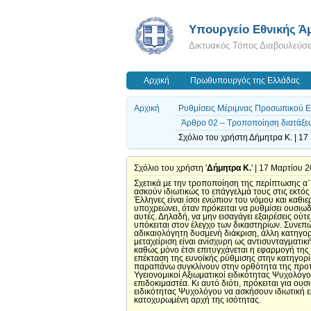
Υπουργείο Εθνικής Ά
Δικτυακός Τόπος Διαβουλεύσ
Αρχική
Πρωθυπουργός της Ελλάδας
Αρχική
Ρυθμίσεις Μέριμνας Προσωπικού Εν
Άρθρο 02 – Τροποποίηση διατάξεων
Σχόλιο του χρήστη Δήμητρα Κ. | 17
Σχόλιο του χρήστη '
Δήμητρα Κ.
' | 17 Μαρτίου 
Σχετικά με την τροποποίηση της περίπτωσης α
ασκούν ιδιωτικώς το επάγγελμά τους στις εκτός
Έλληνες είναι ίσοι ενώπιον του νόμου και καθιε
υποχρεώνει, όταν πρόκειται να ρυθμίσει ουσιωδ
αυτές. Δηλαδή, να μην εισαγάγει εξαιρέσεις ού
υπόκειται στον έλεγχο των δικαστηρίων. Συνεπώ
αδικαιολόγητη δυσμενή διάκριση, άλλη κατηγορί
μεταχείριση είναι ανίσχυρη ως αντισυνταγματικ
καθώς μόνο έτσι επιτυγχάνεται η εφαρμογή της 
επέκταση της ευνοϊκής ρύθμισης στην κατηγορί
παραπάνω συγκλίνουν στην ορθότητα της προτει
Υγειονομικοί Αξιωματικοί ειδικότητας Ψυχολόγο
επιδοκιμαστέα. Κι αυτό διότι, πρόκειται για ου
ειδικότητας Ψυχολόγου να ασκήσουν ιδιωτική ε
κατοχυρωμένη αρχή της ισότητας.