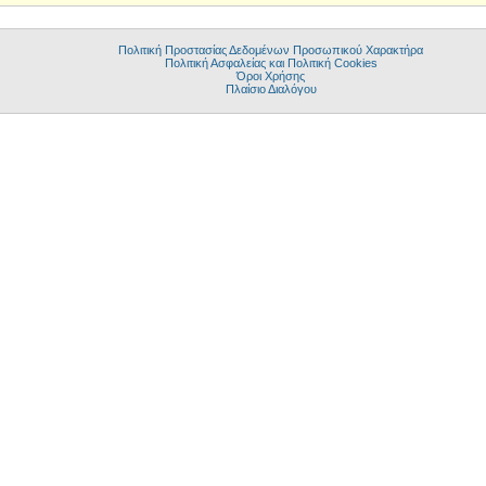
Πολιτική Προστασίας Δεδομένων Προσωπικού Χαρακτήρα
Πολιτική Ασφαλείας και Πολιτική Cookies
Όροι Χρήσης
Πλαίσιο Διαλόγου