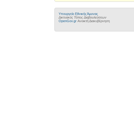
Υπουργείο Εθνικής Άμυνας
Δικτυακός Τόπος Διαβουλεύσεων
OpenGov.gr
Ανοικτή Διακυβέρνηση