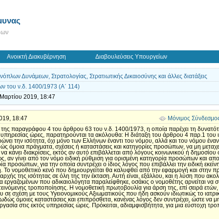
μυνας
εων
Ανοικτή Διακυβέρνηση
Διαβουλεύσεις Υπουργείων
όπλων Δυνάμεων, Στρατολογίας, Στρατιωτικής Δικαιοσύνης και άλλες διατάξεις
 του ν.δ. 1400/1973 (Α΄ 114)
 Μαρτίου 2019, 18:47
2019, 18:47
Μόνιμος Σύνδεσμο
΄ της παραγράφου 4 του άρθρου 63 του ν.δ. 1400/1973, η οποία παρέχει τη δυνατό
 υπηρεσίας ώρες, παρατηρούνται τα ακόλουθα: Η διάταξη του άρθρου 4 παρ.1 του ισ
ρώνει την ισότητα, όχι μόνο των Ελλήνων έναντι του νόμου, αλλά και του νόμου έναν
ώς όμοια πράγματα, σχέσεις ή καταστάσεις και κατηγορίες προσώπων, να μη μεταχει
τε να κάνει διακρίσεις, εκτός αν αυτό επιβάλλεται από λόγους κοινωνικού ή δημοσί
ς, αν γίνει από τον νόμο ειδική ρύθμιση για ορισμένη κατηγορία προσώπων και απο
α προσώπων, για την οποία συντρέχει ο ίδιος λόγος που επιβάλλει την ειδική εκείνη
ή. Το νομοθετικό κενό που δημιουργείται θα καλυφθεί από την εφαρμογή και στην π
αρχής της ισότητας σε όλη της την έκταση. Αυτή είναι, εξάλλου, και η λύση που ακο
α εργαζομένων που αδικαιολόγητα παραλείφθηκε, οσάκις ο νομοθέτης αρνείται να σ
νόμενης τροποποίησης. Η νομοθετική πρωτοβουλία για άρση της, επί σειρά ετών, 
υ σε σχέση με τους Υγειονομικούς Αξιωματικούς που ήδη ασκούν ιδιωτικώς το ιατρι
σιωδώς όμοιες καταστάσεις και επιπρόσθετα, κανένας λόγος δεν συντρέχει, ώστε να μ
ργασία στις εκτός υπηρεσίας ώρες. Πρόκειται, αδιαμφισβήτητα, για μια εύστοχη τ