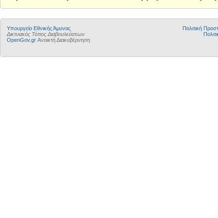
Υπουργείο Εθνικής Άμυνας
Πολιτική Προ
Δικτυακός Τόπος Διαβουλεύσεων
Πολιτι
OpenGov.gr
Ανοικτή Διακυβέρνηση