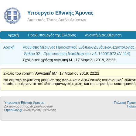
Υπουργείο Εθνικής Άμυνας
Δικτυακός Τόπος Διαβουλεύσεων
Αρχική
Πρωθυπουργός της Ελλάδας
Ανοικτή Διακυβέρνηση
Αρχική
Ρυθμίσεις Μέριμνας Προσωπικού Ενόπλων Δυνάμεων, Στρατολογίας, Στ
Άρθρο 02 – Τροποποίηση διατάξεων του ν.δ. 1400/1973 (Α΄ 114)
Σχόλιο του χρήστη Αγγελική Μ. | 17 Μαρτίου 2019, 22:22
Σχόλιο του χρήστη '
Αγγελική Μ.
' | 17 Μαρτίου 2019, 22:22
Να συμπεριληφθεί στη ρύθμιση της παρ.4 και ο Αξιωματικός υγειονομικού ειδικότ
οποίες προέρχονται από ίδια παραγωγική σχολή, και της περαιτέρω επιστημονική
Υπουργείο Εθνικής Άμυνας
Πολιτική Προ
Δικτυακός Τόπος Διαβουλεύσεων
Πολιτι
OpenGov.gr
Ανοικτή Διακυβέρνηση