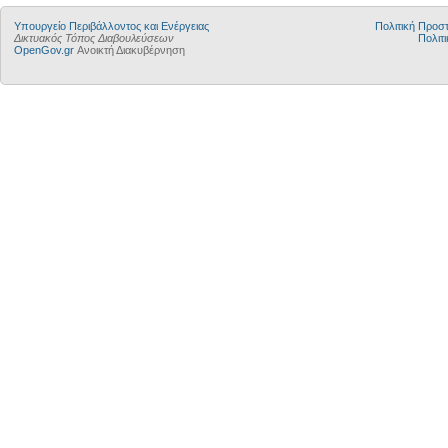
Yπουργείο Περιβάλλοντος και Ενέργειας
Πολιτική Προ
Δικτυακός Τόπος Διαβουλεύσεων
Πολιτι
OpenGov.gr
Ανοικτή Διακυβέρνηση