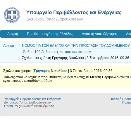
Yπουργείο Περιβάλλοντος και Ενέργειας
Δικτυακός Τόπος Διαβουλεύσεων
Αρχική
Πρωθυπουργός της Ελλάδας
Ανοικτή Διακυβέρνηση
Δι
Αρχική
ΝΟΜΟΣ ΓΙΑ ΤΟΝ ΕΛΕΓΧΟ ΚΑΙ ΤΗΝ ΠΡΟΣΤΑΣΙΑ ΤΟΥ ΔΟΜΗΜΕΝΟΥ
Άρθρο 102 Αυθαίρετες κατασκευές κεραιών
Σχόλιο του χρήστη Γρηγόρης Νικολάου | 3 Σεπτεμβρίου 2016, 09:36
Σχόλιο του χρήστη '
Γρηγόρης Νικολάου
' | 3 Σεπτεμβρίου 2016, 09:36
Τουλάχιστον να ισχύει η προϋπόθεση να έχει συνταχθεί Μελέτη Περιβαλλοντικών Επ
εγκατστάσεις ευπαθών ομάδων
Yπουργείο Περιβάλλοντος και Ενέργειας
Πολιτική Προ
Δικτυακός Τόπος Διαβουλεύσεων
Πολιτι
OpenGov.gr
Ανοικτή Διακυβέρνηση