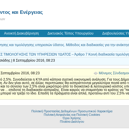
τος και Ενέργειας
εων
Ανοικτή Διακυβέρνηση
Δικτυακός Τόπος Υπουργείου
Διαβουλεύσεις Υ
ησης και τιμολόγησης υπηρεσιών ύδατος. Μέθοδος και διαδικασίες για την ανάκτη
 ΤΙΜΟΛΟΓΗΣΗΣ ΤΩΝ ΥΠΗΡΕΣΙΩΝ ΥΔΑΤΟΣ – Άρθρο 7 Κοινή διαδικασία τιμολόγη
ιάδης | 8 Σεπτεμβρίου 2016, 08:23
 8 Σεπτεμβρίου 2016, 08:23
Μόνιμος Σύνδεσμο
τό 2,5%. Συνοδεύεται η ΚΥΑ από κάποια σχετική οικονομική ανάλυση; Για τους Δή
. Αν δεν γίνει αυτό, σε άλλες περιπτώσεις θα εισπράττονται μεγαλύτερα ποσά από
ρό και το σύνολο των 2,5% είναι μικρότερο από το διοικητικό & λειτουργικό κόστος υπ
να ... επιδοτεί τη διαδικασία είσπραξης. Είναι καιρός να σταματήσει το κράτος να "
μπορεί να τρέξει το ίδιο. Επειδή τα πράγματα είναι απλά, προτείνω αντί του 2,5% ν
Πολιτική Προστασίας Δεδομένων Προσωπικού Χαρακτήρα
Πολιτική Ασφαλείας και Πολιτική Cookies
Όροι Χρήσης
Πλαίσιο Διαλόγου