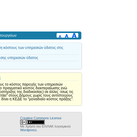
πουργείων
ση κόστους των υπηρεσιών ύδατος στις
σης υπηρεσιών ύδατος
ς
μους το κόστος παροχής των υπηρεσιών
 το πραγματικό κόστος διεκπεραίωσης ενώ
οστήριξης της διαδικασίας) σε άλλες -ίσως τις
πετάει" στους Δήμους χωρίς τους αντίστοιχους
α δίνει η ΚΕΔΕ το "μοναδιαίο κόστος πράξης".
Creative Commons License
Με Χρήση του ΕΛ/ΛΑΚ λογισμικού
Wordpress
.