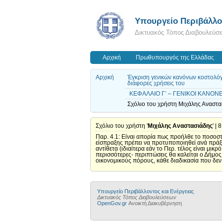
Yπουργείο Περιβάλλον
Δικτυακός Τόπος Διαβουλεύσ
Αρχική
Πρωθυπουργός της Ελλάδας
Αρχική
Έγκριση γενικών κανόνων κοστολόγ
διάφορες χρήσεις του
ΚΕΦΑΛΑΙΟ Γ’ – ΓΕΝΙΚΟΙ ΚΑΝΟΝΕΣ
Σχόλιο του χρήστη Μιχάλης Αναστασ
Σχόλιο του χρήστη '
Μιχάλης Αναστασιάδης
' |
Παρ. 4.1: Είναι απορία πως προήλθε το ποσοσ
είσπραξης πρέπει να προτυποποιηθεί ανά πράξη
αντίθετα (ιδιαίτερα εάν το Περ. τέλος είναι μικ
περισσότερες- περιπτώσεις θα καλείται ο Δήμος 
οικονομικούς πόρους, κάθε διαδικασία που δεν 
Yπουργείο Περιβάλλοντος και Ενέργειας
Δικτυακός Τόπος Διαβουλεύσεων
OpenGov.gr
Ανοικτή Διακυβέρνηση