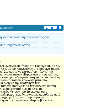
πουργείων
ση κόστους των υπηρεσιών ύδατος στις
σης υπηρεσιών ύδατος
ς
 περιβαλλοντικού τέλους στο Πράσινο Ταμείο δεν
ο 97,5% αυτού «παγωμένο» στο Πράσινο Ταμείο.
. Δεν πρέπει να επικρατήσει η λογική της
Συμπληρωματικών Μέτρων ανά την επικράτεια,
ων από μία υδρογεωλογική λεκάνη σε μία άλλη
ωνούν οι τοπικές κοινωνίες μετά από
μία άλλη για την υλοποίηση των
α υπάρχει πρόβλεψη τα περιβαλλοντικά τέλη
 να διασαφηνιστεί πως το 2,5% του
ατικών Μέτρων που βρίσκονται στην
ν Συμπληρωματικών Μέτρων, ενώ παράλληλα αυτό
παράγραφο 2.1, είναι απαραίτητο να
οίηση Συμπληρωματικών Μέτρων βάσει των