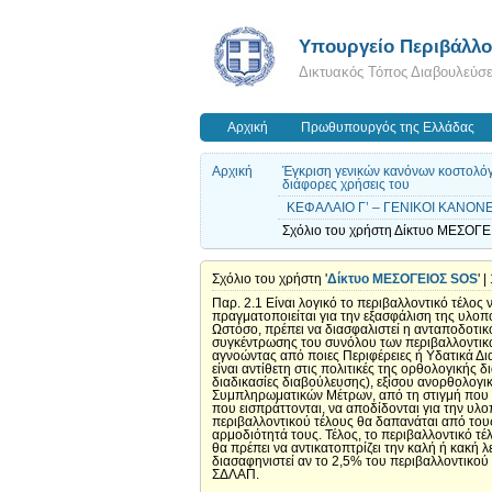
Yπουργείο Περιβάλλον
Δικτυακός Τόπος Διαβουλεύσ
Αρχική
Πρωθυπουργός της Ελλάδας
Αρχική
Έγκριση γενικών κανόνων κοστολόγ
διάφορες χρήσεις του
ΚΕΦΑΛΑΙΟ Γ’ – ΓΕΝΙΚΟΙ ΚΑΝΟΝΕΣ
Σχόλιο του χρήστη Δίκτυο ΜΕΣΟΓΕΙ
Σχόλιο του χρήστη '
Δίκτυο ΜΕΣΟΓΕΙΟΣ SOS
' 
Παρ. 2.1 Είναι λογικό το περιβαλλοντικό τέλος 
πραγματοποιείται για την εξασφάλιση της υλο
Ωστόσο, πρέπει να διασφαλιστεί η ανταποδοτικ
συγκέντρωσης του συνόλου των περιβαλλοντικώ
αγνοώντας από ποιες Περιφέρειες ή Υδατικά Δ
είναι αντίθετη στις πολιτικές της ορθολογικής
διαδικασίες διαβούλευσης), εξίσου ανορθολογικ
Συμπληρωματικών Μέτρων, από τη στιγμή που όλ
που εισπράττονται, να αποδίδονται για την υλο
περιβαλλοντικού τέλους θα δαπανάται από το
αρμοδιότητά τους. Τέλος, το περιβαλλοντικό τ
θα πρέπει να αντικατοπτρίζει την καλή ή κακή λ
διασαφηνιστεί αν το 2,5% του περιβαλλοντικο
ΣΔΛΑΠ.