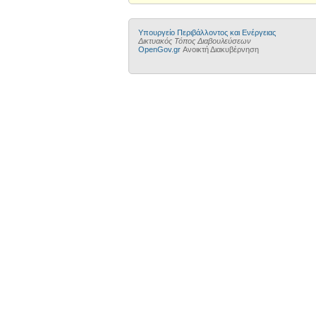
Yπουργείο Περιβάλλοντος και Ενέργειας
Δικτυακός Τόπος Διαβουλεύσεων
OpenGov.gr
Ανοικτή Διακυβέρνηση