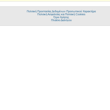
Πολιτική Προστασίας Δεδομένων Προσωπικού Χαρακτήρα
Πολιτική Ασφαλείας και Πολιτική Cookies
Όροι Χρήσης
Πλαίσιο Διαλόγου