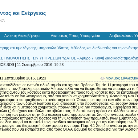
τος και Ενέργειας
εων
Ανοικτή Διακυβέρνηση
Δικτυακός Τόπος Υπουργείου
Διαβουλεύσεις Υ
ησης και τιμολόγησης υπηρεσιών ύδατος. Μέθοδος και διαδικασίες για την ανάκτη
 ΤΙΜΟΛΟΓΗΣΗΣ ΤΩΝ ΥΠΗΡΕΣΙΩΝ ΥΔΑΤΟΣ – Άρθρο 7 Κοινή διαδικασία τιμολόγη
ΟΣ SOS | 11 Σεπτεμβρίου 2016, 19:23
| 11 Σεπτεμβρίου 2016, 19:23
Μόνιμος Σύνδεσμο
να αποδίδεται σε ένα νέο ειδικό ταμείο και όχι στο Πράσινο Ταμείο. Η μεταφορά του
ποίησης των Συμπληρωματικών Μέτρων, αλλά για να δεσμευθεί και να παραμείνει τ
ότητα αυτού του κόστους κατά προτεραιότητα προς τους χρήστες που το καταβάλουν
ν τελών σε ένα λογαριασμό, από τον οποίο να χρηματοδοτείται η υλοποίηση των 
ιαμερίσματα εισπράχθηκαν τα αντίστοιχα ποσά. Όπως η μεταφορά των υδατικών πόρ
 διαχείρισης των υδάτων (ωστόσο είναι αποδεκτή υπό προϋποθέσεις και εφόσον συμφ
ή είναι και η μεταφορά χρηματικών πόρων από μία, για παράδειγμα, Περιφέρεια σε 
οι (;) θα έχουν καταβάλει τον οβολό τους. Η διατύπωση πρέπει να αλλάξει ώστε ν
ποίηση των μέτρων στην ίδια περιοχή κατά προτεραιότητα. Στο ίδιο πνεύμα, οφείλει
υς παρόχους υπηρεσιών ύδατος για την υλοποίηση των προβλεπόμενων Συμπληρωμ
έλος δεν μπορεί να αποτελεί τον μοναδικό οικονομικό πόρο για την υλοποίηση τω
ειτουργία του διαχειριστή, όσον αφορά τον πόρο. Παρ. 4.1 Στο ίδιο πνεύμα με την 
ύ τέλους που θα εισπράττεται από τους ΟΤΑ Α’ βαθμού θα αποδίδεται για την υλοπ