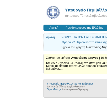
Yπουργείο Περιβάλλον
Δικτυακός Τόπος Διαβουλεύσ
Αρχική
Πρωθυπουργός της Ελλάδας
Αρχική
ΝΟΜΟΣ ΓΙΑ ΤΟΝ ΕΛΕΓΧΟ ΚΑΙ Τ
Άρθρο 22 Περιοδικότητα επανελέγ
Σχόλιο του χρήστη Αναστάσιος Φέγγ
Σχόλιο του χρήστη '
Αναστάσιος Φέγγος
' | 16
Κάθε 5 ή 7 χρόνια θα μπαίνει στο σπίτι μου 
Κύριοι ας είσαστε στοιχειωδώς σοβαροί επανέλ
δεδομένων;;;;
Yπουργείο Περιβάλλοντος και Ενέργειας
Δικτυακός Τόπος Διαβουλεύσεων
OpenGov.gr
Ανοικτή Διακυβέρνηση