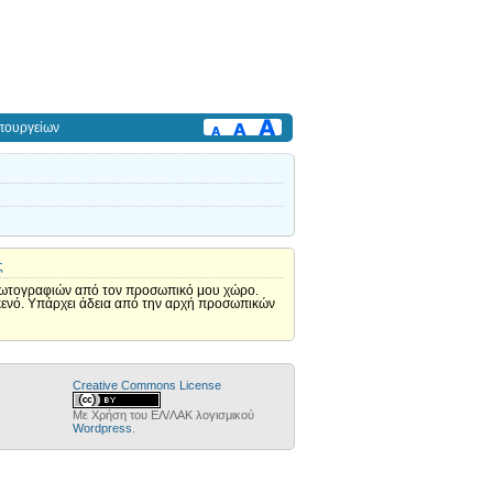
πουργείων
ς
η φωτογραφιών από τον προσωπικό μου χώρο.
ι κενό. Υπάρχει άδεια από την αρχή προσωπικών
Creative Commons License
Με Χρήση του ΕΛ/ΛΑΚ λογισμικού
Wordpress
.