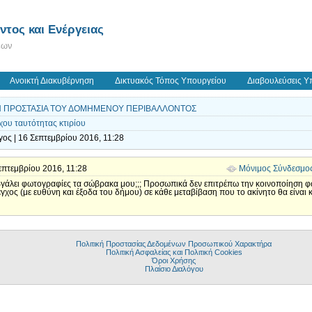
τος και Ενέργειας
εων
Ανοικτή Διακυβέρνηση
Δικτυακός Τόπος Υπουργείου
Διαβουλεύσεις Υ
ΗΝ ΠΡΟΣΤΑΣΙΑ ΤΟΥ ΔΟΜΗΜΕΝΟΥ ΠΕΡΙΒΑΛΛΟΝΤΟΣ
χου ταυτότητας κτιρίου
ος | 16 Σεπτεμβρίου 2016, 11:28
 Σεπτεμβρίου 2016, 11:28
Μόνιμος Σύνδεσμο
να βγάλει φωτογραφίες τα σώβρακα μου;;; Προσωπικά δεν επιτρέπω την κοινοποίησ
εγχος (με ευθύνη και έξοδα του δήμου) σε κάθε μεταβίβαση που το ακίνητο θα είνα
Πολιτική Προστασίας Δεδομένων Προσωπικού Χαρακτήρα
Πολιτική Ασφαλείας και Πολιτική Cookies
Όροι Χρήσης
Πλαίσιο Διαλόγου