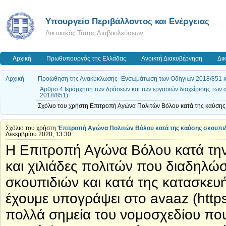
Yπουργείο Περιβάλλοντος και Ενέργειας
Δικτυακός Τόπος Διαβουλεύσεων
Αρχική
Πρωθυπουργός της Ελλάδας
Ανοικτή Διακυβέρνηση
Δι
Αρχική
Προώθηση της Ανακύκλωσης–Ενσωμάτωση των Οδηγιών 2018/851 κα
Άρθρο 4 Ιεράρχηση των δράσεων και των εργασιών διαχείρισης των
2018/851)
Σχόλιο του χρήστη Επιτροπή Αγώνα Πολιτών Βόλου κατά της καύσης 
Σχόλιο του χρήστη '
Επιτροπή Αγώνα Πολιτών Βόλου κατά της καύσης σκουπι
Δεκεμβρίου 2020, 13:30
Η Επιτροπή Αγώνα Βόλου κατά την καύση σκουπιδιών από την ΑΓΕΤ καθώς και χιλιάδες πολιτών που διαδηλώσαμε στον Βόλο κατά της καύσης σκουπιδιών και κατά της κατασκευής του εργοστασίου παραγωγής SRF κι έχουμε υπογράψει στο avaaz (https://bit.ly/2VleVI2) είμαστε αντίθετοι σε πολλά σημεία του νομοσχεδίου που αυτοαποκαλείται ψευδώς “για την ανακύκλωση”. Αρχικώς να καταγγείλουμε τη σύνθετη μορφή του νομοσχεδίου που το καθιστά δυσνόητο για τους πολίτες, που θα ήθελαν να εκφράσουν την άποψή τους. Επιπλέον, καταγγέλουμε το γεγονός ότι εν μέσω καραντίνας τίθεται σε διαβούλευση για τόσο μικρό χρονικό διάστημα ένα τόσο σοβαρό νομοσχέδιο. Κατά δεύτερον, θεωρούμε ότι πρόκειται για μία κατ' επίφαση προσπάθεια της κυβέρνησης να προωθήσει την ανακύκλωση και την επαναχρησιμοποίηση υιοθετώντας κάποια στοιχεία της παγκόσμιας πρακτικής του Zero Waste. Στην πραγματικότητα πρόκειται για την νομιμοποίηση της καύσης αποβλήτων πασπαλισμένη με ολίγη χρυσόσκονη προκειμένου οι πολίτες να καταπιούμε αμάσητο το καταστρεπτικό χάπι της καύσης αποβλήτων. Η αντίθεσή μας στηρίζεται στα εξής επιχειρήματα αναφορικά με το συνολικό νομοσχέδιο και τα συγκεκριμένα άρθρα: 1. ΑΡΘΡΟ 4: Αναφέρεται ότι στη διαχείριση των αποβλήτων ισχύει κατά προτεραιότητα η γνωστή ιεράρχηση όσον αφορά στα απόβλητα:α) πρόληψη,β) προετοιμασία για επαναχρησιμοποίηση,γ) ανακύκλωση,δ) άλλου είδους ανάκτηση, όπως ανάκτηση ενέργειας, καιε) διάθεση και ότι κατά την εφαρμογή της λαμβάνονται μέτρα, τα οποία προωθούν εναλλακτικές δυνατότητες που παράγουν το καλύτερο, από περιβαλλοντικής απόψεως, αποτέλεσμα. Για το σκοπό αυτόν, ενδέχεται να απαιτείται η παρέκκλιση από την ιεράρχηση για ορισμένα ειδικά ρεύματα αποβλήτων, εφόσον αυτό δικαιολογείται από τον κύκλο ζωής των προϊόντων, λαμβάνοντας υπόψη τις γενικές αρχές περί προστασίας του περιβάλλοντος, της προφύλαξης και της αειφορίας, του τεχνικώς εφικτού και της οικονομικής βιωσιμότητας, της προστασίας των πόρων, καθώς και ο συνολικός αντίκτυπος στο περιβάλλον, την ανθρώπινη υγεία, την οικονομία και την κοινωνία Η βασική ένσταση που δημιουργείται είναι: Πώς γίνεται η κυβέρνηση να δηλώνει ότι προωθεί την ανακύκλωση και την επαναχρησιμοποίησή τους και παράλληλα να φτιάχνει μονάδες ή να προωθεί την καύση των απορρριμμάτων και μάλιστα με οικονομικά κίνητρα; Είναι γνωστό τοις πάσοι ότι η καύση αποβλήτων, όπου εφαρμόζεται, ακυρώνει ή μειώνει τα ποσοστά της ανακύκλωσης. Επιπροσθέτως, η αναφορά στην παρέκκλιση αφήνει “παραθυράκια” για την κατάργηση της ιεραρχίας και την νομιμοποίηση της καύσης ξεκάθαρα. Ακόμη, πώς προστατεύεται η υγεία και το περιβάλλον όταν: α. Πολλές επιδημιολογικές μελέτες αναφέρουν επιπτώσεις στην υγεία όσων κατοικούν κοντά σε αποτεφρωτήρες, ενώ συγκεκριμένες διοξίνες και φουράνια, που αποδεδειγμένα εκλύονται από την καύση σκουπιδιών είναι καρκινογόνες ουσίες σύμφωνα με την International Agency for Research on Cancer του Παγκόσμιου Οργανισμού Υγείας (Agents Classified by the IARC Monographs, Volumes 1–127); Σύμφωνα με την ΕΛΛΗΝΙΚΗ ΕΤΑΙΡΕΙΑ ΥΓΕΙΑΣ ΚΑΙ ΠΕΡΙΒΑΛΛΟΝΤΟΣ, “Η έκθεση του πληθυσμού στις εκπομπές εργοστασίων καύσης απορριμμάτων γίνεται είτε απευθείας μέσω της αναπνευστικής οδού και με τη μεταφορά των αερολυμάτων τόσο σε κοντινές όσο και σε πιο μακρινές περιοχές ανάλογα με τα τεχνικά χαρακτηριστικά του εργοστασίου και τις μετεωρολογικές συνθήκες, αλλά και μέσω της διατροφικής οδού από την επιμόλυνση των γύρω υδάτινων περιοχών και καλλιεργειών. Οι επιδημιολογικές μελέτες που έχουν γίνει ειδικά σε περιοχές που λειτουργούν εργοστάσια καύσης απορριμμάτων είναι λίγες, και διερευνούν κυρίως τη σχέση με την εμφάνιση διαφόρων μορφών καρκίνου και προβλήματα στη κύηση και στα νεογνά (Hu et al 2001, Tait et al 2020). Επιπρόσθετα, οι καλής ποιότητας, διαθέσιμες μελέτες υποστηρίζουν επιβαρυντικές σχέσεις με την εμφάνιση γενετικών ανωμαλιών (Ashworth et al 2014). Σε κάθε περίπτωση η έλλειψη δεδομένων, δεν συνεπάγεται την απουσία βλαπτικών επιδράσεων και η πολιτεία οφείλει να προχωράει με γνώμονα την «αρχή της προφύλαξης» της δημόσιας Υγείας (precautionary principle), εφόσον είναι γνωστό ότι οι εκπεμπόμενοι ρύποι έχουν επιβλαβείς επιδράσεις στην υγεία όπου απαντώνται ακόμα και σε χαμηλές συγκεντρώσεις.Για τους παραπάνω λόγους, η Ελληνική Εταιρεία Υγείας και Περιβάλλοντος θεωρεί ότι η προώθηση της καύσης απορριμμάτων ως το μέσο διαχείρισης των αποβλήτων αποτελεί επισφαλή λύση για τη Δημόσια Υγεία, ιδιαίτερα όταν δεν έχει δοθεί προτεραιότητα στην εφαρμογή άλλων τρόπων διαχείρισης των αποβλήτων, που συμβαδίζουν και με τις αρχές της Κυκλικής Οικονομίας (όπως πρόληψη, ανακύκλωση, κομποστοποίηση στην πηγή).