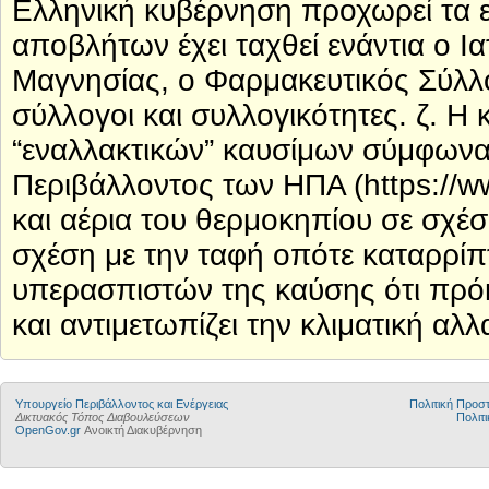
Yπουργείο Περιβάλλοντος και Ενέργειας
Πολιτική Προ
Δικτυακός Τόπος Διαβουλεύσεων
Πολιτι
OpenGov.gr
Ανοικτή Διακυβέρνηση