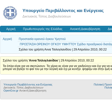
Yπουργείο Περιβάλλοντος και Ενέργειας
Δικτυακός Τόπος Διαβουλεύσεων
Αρχική
Πρωθυπουργός της Ελλάδας
Ανοικτή Διακυβέρνηση
Δι
Αρχική
Προστασία ορεινού όγκου Υμηττού
ΠΡΟΣΤΑΣΙΑ ΟΡΕΙΝΟΥ ΟΓΚΟΥ ΥΜΗΤΤΟΥ Σχέδιο προεδρικού διατάγ
Σχόλιο του χρήστη Αννα Τσιλογλανίδου | 29 Απριλίου 2010, 00:22
Σχόλιο του χρήστη '
Αννα Τσιλογλανίδου
' | 29 Απριλίου 2010, 00:22
Τα όπλα είναι για να σκοτώνουν. Τα χέρια ας είναι για να χαιδεύουν και όχι για
μπορεί να βγάζει το φαί του με την λογική και όχι με κυνήγι. ψηφίζω ναι στην ζω
Yπουργείο Περιβάλλοντος και Ενέργειας
Πολιτική Προ
Δικτυακός Τόπος Διαβουλεύσεων
Πολιτι
OpenGov.gr
Ανοικτή Διακυβέρνηση