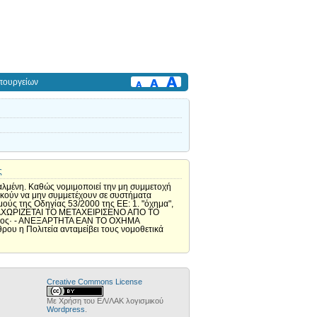
πουργείων
ς
αλμένη. Καθώς νομιμοποιεί την μη συμμετοχή
κούν να μην συμμετέχουν σε συστήματα
ούς της Οδηγίας 53/2000 της ΕΕ: 1. "όχημα",
Ν ΔΙΑΧΩΡΙΖΕΤΑΙ ΤΟ ΜΕΤΑΧΕΙΡΙΣΕΝΟ ΑΠΟ ΤΟ
 μέλος· - ΑΝΕΞΑΡΤΗΤΑ ΕΑΝ ΤΟ ΟΧΗΜΑ
 η Πολιτεία ανταμείβει τους νομοθετικά
Creative Commons License
Με Χρήση του ΕΛ/ΛΑΚ λογισμικού
Wordpress
.