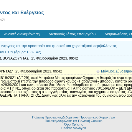
τος και Ενέργειας
εων
Ανοικτή Διακυβέρνηση
Δικτυακός Τόπος Υπουργείου
Διαβουλεύσεις Υ
ς ενέργειες και την προστασία του φυσικού και χωροταξικού περιβάλλοντος
ΒΛΗΤΩΝ (άρθρα 138-142)
Σ ΒΟΝΑΖΟΥΝΤΑΣ | 25 Φεβρουαρίου 2023, 09:42
ΟΥΝΤΑΣ
' | 25 Φεβρουαρίου 2023, 09:42
Μόνιμος Σύνδεσμο
 4819/2021 (Α΄129), περί Μητρώου Μεταχειρισμένων Οχημάτων θεωρώ ότι είναι εσφ
Νομιμοποιεί επίσης την εισφοροδιαφυγή καθώς «Παραγωγοί» μπορούν κατά το δο
939/2001 και των μετέπειτα διατάξεων. Υπενθυμίζεται ότι σύμφωνα με τους ορισμ
ρία M1 ή N1, όπως ορίζεται στο παράρτημα II Α της οδηγίας 70/156/ΕΟΚ – ΔΕ
κευαστής του οχήματος ή ο επαγγελματίας εισαγωγέας του οχήματος σε κράτος
ΩΡΕΙΤΑΙ ΠΑΡΑΓΩΓΟΣ. Δυστυχώς αλλά με την κατάργηση του συγκεκριμένου άρθρου
Πολιτική Προστασίας Δεδομένων Προσωπικού Χαρακτήρα
Πολιτική Ασφαλείας και Πολιτική Cookies
Όροι Χρήσης
Πλαίσιο Διαλόγου