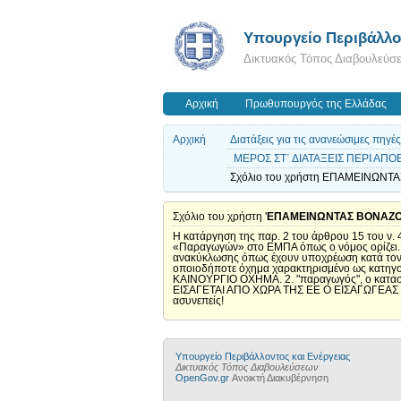
Yπουργείο Περιβάλλον
Δικτυακός Τόπος Διαβουλεύσ
Αρχική
Πρωθυπουργός της Ελλάδας
Αρχική
Διατάξεις για τις ανανεώσιμες πηγέ
ΜΕΡΟΣ ΣΤ΄ ΔΙΑΤΑΞΕΙΣ ΠΕΡΙ ΑΠΟ
Σχόλιο του χρήστη ΕΠΑΜΕΙΝΩΝΤΑ
Σχόλιο του χρήστη '
ΕΠΑΜΕΙΝΩΝΤΑΣ ΒΟΝΑΖ
Η κατάργηση της παρ. 2 του άρθρου 15 του ν.
«Παραγωγών» στο ΕΜΠΑ όπως ο νόμος ορίζει. 
ανακύκλωσης όπως έχουν υποχρέωση κατά τον ν2
οποιοδήποτε όχημα χαρακτηρισμένο ως κατηγο
ΚΑΙΝΟΥΡΓΙΟ ΟΧΗΜΑ. 2. "παραγωγός", ο κατασ
ΕΙΣΑΓΕΤΑΙ ΑΠΟ ΧΩΡΑ ΤΗΣ ΕΕ Ο ΕΙΣΑΓΩΓΕΑΣ ΘΕ
ασυνεπείς!
Yπουργείο Περιβάλλοντος και Ενέργειας
Δικτυακός Τόπος Διαβουλεύσεων
OpenGov.gr
Ανοικτή Διακυβέρνηση