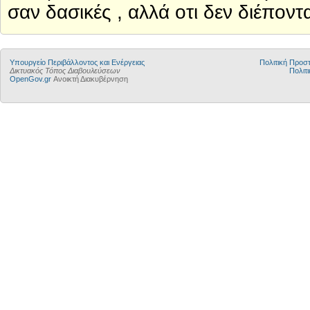
σαν δασικές , αλλά οτι δεν διέποντα
Yπουργείο Περιβάλλοντος και Ενέργειας
Πολιτική Προ
Δικτυακός Τόπος Διαβουλεύσεων
Πολιτι
OpenGov.gr
Ανοικτή Διακυβέρνηση