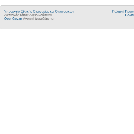
Υπουργείο Εθνικής Οικονομίας και Οικονομικών
Πολιτική Προ
Δικτυακός Τόπος Διαβουλεύσεων
Πολιτι
OpenGov.gr
Ανοικτή Διακυβέρνηση