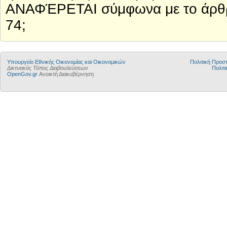
ΑΝΑΦΈΡΕΤΑΙ σύμφωνα με το άρθρ
74;
Υπουργείο Εθνικής Οικονομίας και Οικονομικών
Πολιτική Προ
Δικτυακός Τόπος Διαβουλεύσεων
Πολιτι
OpenGov.gr
Ανοικτή Διακυβέρνηση