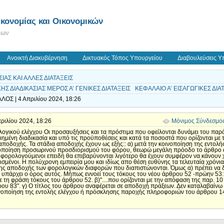
κονομίας και Οικονομικών
εων
Ανοικτή Διακυβέρνηση
Δικτυακός Τόπος Υπουργείου
Διαβουλεύσεις Υ
ΙΑΣ ΚΑΙ ΑΛΛΕΣ ΔΙΑΤΑΞΕΙΣ
Σ ΔΙΑΔΙΚΑΣΙΑΣ ΜΕΡΟΣ Α’ ΓΕΝΙΚΕΣ ΔΙΑΤΑΞΕΙΣ ΚΕΦΑΛΑΙΟ Α’ ΕΙΣΑΓΩΓΙΚΕΣ ΔΙΑΤΑ
ΛΟΣ | 4 Απριλίου 2024, 18:26
Απριλίου 2024, 18:26
Μόνιμος Σύνδεσμο
γικού ελέγχου Οι προσαυξήσεις και τα πρόστιμα που οφείλονται δυνάμει του παρ
ιημένη διαδικασία και υπό τις προϋποθέσεις και κατά τα ποσοστά που ορίζονται με
ποδοχής. Τα στάδια αποδοχής έχουν ως εξής:: α) μετά την κοινοποίηση της εντολ
οποίηση προσωρινού προσδιορισμού του φόρου, θεωρώ μεγάλη πρόοδο το άρθρο αυτ
οι φορολογούμενοι επειδή θα επιβαρύνονται λιγότερο θα έχουν συμφέρον να κάνουν 
ισμένοι. Η πολύχρονη εμπειρία μου και ιδίως απο θέση ευθύνης τα τελευταία χρόνια 
ς αποδοχής των φορολογικών διαφορών που διαπιστώνονται. Όμως α) πρέπει να διε
δεν υπάρχει ο όρος αυτός. Μήπως εννοεί τους τόκους του νέου άρθρου 52 -πρώην 5
 τη φράση τόκους του άρθρου 52. β)"....που ορίζονται με την απόφαση της παρ. 10
ρου 83". γ) Ο τίτλος του άρθρου αναφέρεται σε αποδοχή πράξεων. Δεν καταλαβαίνω 
ινοποίηση της εντολής ελέγχου ή πρόσκλησης παροχής πληροφοριών του άρθρου 14