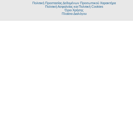
Πολιτική Προστασίας Δεδομένων Προσωπικού Χαρακτήρα
Πολιτική Ασφαλείας και Πολιτική Cookies
Όροι Χρήσης
Πλαίσιο Διαλόγου