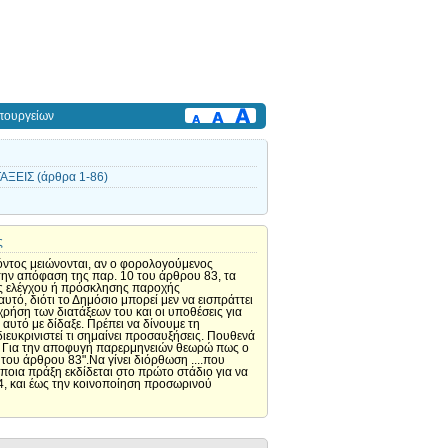
πουργείων
ΞΕΙΣ (άρθρα 1-86)
ς
όντος μειώνονται, αν ο φορολογούμενος
 την απόφαση της παρ. 10 του άρθρου 83, τα
ής ελέγχου ή πρόσκλησης παροχής
ό, διότι το Δημόσιο μπορεί μεν να εισπράττει
χρήση των διατάξεων του και οι υποθέσεις για
αυτό με δίδαξε. Πρέπει να δίνουμε τη
υκρινιστεί τι σημαίνει προσαυξήσεις. Πουθενά
3: Για την αποφυγή παρερμηνειών θεωρώ πως ο
 του άρθρου 83".Να γίνει διόρθωση ....που
ποια πράξη εκδίδεται στο πρώτο στάδιο για να
, και έως την κοινοποίηση προσωρινού