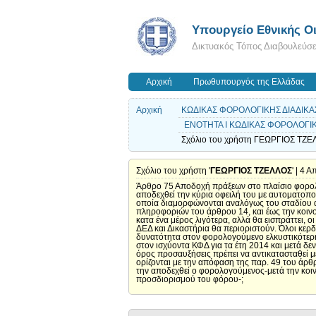
Υπουργείο Εθνικής Οι
Δικτυακός Τόπος Διαβουλεύσ
Αρχική
Πρωθυπουργός της Ελλάδας
Αρχική
ΚΩΔΙΚΑΣ ΦΟΡΟΛΟΓΙΚΗΣ ΔΙΑΔΙΚΑΣ
ΕΝΟΤΗΤΑ Ι ΚΩΔΙΚΑΣ ΦΟΡΟΛΟΓΙΚΗ
Σχόλιο του χρήστη ΓΕΩΡΓΙΟΣ ΤΖΕΛ
Σχόλιο του χρήστη '
ΓΕΩΡΓΙΟΣ ΤΖΕΛΛΟΣ
' | 4 
Άρθρο 75 Αποδοχή πράξεων στο πλαίσιο φορολο
αποδεχθεί την κύρια οφειλή του με αυτοματοπο
οποία διαμορφώνονται αναλόγως του σταδίου α
πληροφοριών του άρθρου 14, και έως την κοιν
κατα ένα μέρος λιγότερα, αλλά θα εισπράττει, 
ΔΕΔ και Δικαστήρια θα περιοριστούν. Όλοι κερδ
δυνατότητα στον φορολογούμενο ελκυστικότερη
στον ισχύοντα ΚΦΔ για τα έτη 2014 και μετά 
όρος προσαυξήσεις πρέπει να αντικατασταθεί με
ορίζονται με την απόφαση της παρ. 49 του άρθ
την αποδεχθεί ο φορολογούμενος-μετά την κο
προσδιορισμού του φόρου-;