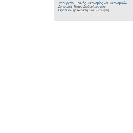
Υπουργείο Εθνικής Οικονομίας και Οικονομικών
Δικτυακός Τόπος Διαβουλεύσεων
OpenGov.gr
Ανοικτή Διακυβέρνηση