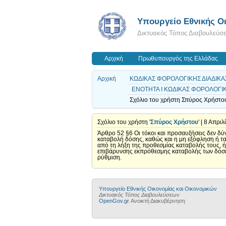
Υπουργείο Εθνικής Οι
Δικτυακός Τόπος Διαβουλεύσ
Αρχική
Πρωθυπουργός της Ελλάδας
Αρχική
ΚΩΔΙΚΑΣ ΦΟΡΟΛΟΓΙΚΗΣ ΔΙΑΔΙΚΑΣ
ΕΝΟΤΗΤΑ Ι ΚΩΔΙΚΑΣ ΦΟΡΟΛΟΓΙΚΗ
Σχόλιο του χρήστη Σπύρος Χρήστου
Σχόλιο του χρήστη '
Σπύρος Χρήστου
' | 8 Απρι
Άρθρο 52 §6 Οι τόκοι και προσαυξήσεις δεν δύ
καταβολή δόσης, καθώς και η μη εξόφληση ή τα
από τη λήξη της προθεσμίας καταβολής τους, ή 
επιβάρυνσης εκπρόθεσμης καταβολής των δόσεω
ρύθμιση.
Υπουργείο Εθνικής Οικονομίας και Οικονομικών
Δικτυακός Τόπος Διαβουλεύσεων
OpenGov.gr
Ανοικτή Διακυβέρνηση