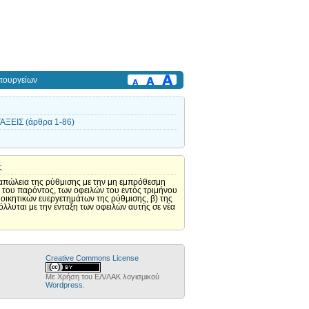
πουργείων
ΞΕΙΣ (άρθρα 1-86)
ς
 απώλεια της ρύθμισης με την μη εμπρόθεσμη
 του παρόντος, των οφειλών του εντός τριμήνου
ιοικητικών ευεργετημάτων της ρύθμισης, β) της
λυται με την ένταξη των οφειλών αυτής σε νέα
Creative Commons License
Με Χρήση του ΕΛ/ΛΑΚ λογισμικού
Wordpress
.