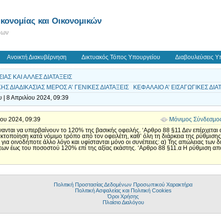
κονομίας και Οικονομικών
εων
Ανοικτή Διακυβέρνηση
Δικτυακός Τόπος Υπουργείου
Διαβουλεύσεις Υ
ΙΑΣ ΚΑΙ ΑΛΛΕΣ ΔΙΑΤΑΞΕΙΣ
Σ ΔΙΑΔΙΚΑΣΙΑΣ ΜΕΡΟΣ Α’ ΓΕΝΙΚΕΣ ΔΙΑΤΑΞΕΙΣ ΚΕΦΑΛΑΙΟ Α’ ΕΙΣΑΓΩΓΙΚΕΣ ΔΙΑΤΑ
 | 8 Απριλίου 2024, 09:39
λίου 2024, 09:39
Μόνιμος Σύνδεσμο
νανται να υπερβαίνουν το 120% της βασικής οφειλής. ‘Αρθρο 88 §11 Δεν επέρχεται
κτοποίηση κατά νόμιμο τρόπο από τον οφειλέτη, καθ’ όλη τη διάρκεια της ρύθμισης
για οινοδήποτε άλλο λόγο και υφίστανται μόνο οι συνέπειες: α) Της απώλειας των δ
ν έως του ποσοστού 120% επί της αξίας εκάστης. ‘Αρθρο 88 §11.α Η ρύθμιση απόλ
Πολιτική Προστασίας Δεδομένων Προσωπικού Χαρακτήρα
Πολιτική Ασφαλείας και Πολιτική Cookies
Όροι Χρήσης
Πλαίσιο Διαλόγου