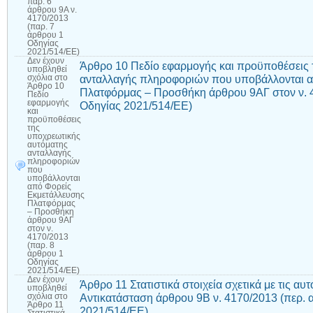
παρ. 6
άρθρου 9Α ν.
4170/2013
(παρ. 7
άρθρου 1
Οδηγίας
2021/514/ΕΕ)
Δεν έχουν
Άρθρο 10 Πεδίο εφαρμογής και προϋποθέσεις 
υποβληθεί
ανταλλαγής πληροφοριών που υποβάλλονται α
σχόλια
στο
Άρθρο 10
Πλατφόρμας – Προσθήκη άρθρου 9ΑΓ στον ν. 4
Πεδίο
εφαρμογής
Οδηγίας 2021/514/ΕΕ)
και
προϋποθέσεις
της
υποχρεωτικής
αυτόματης
ανταλλαγής
πληροφοριών
που
υποβάλλονται
από Φορείς
Εκμετάλλευσης
Πλατφόρμας
– Προσθήκη
άρθρου 9ΑΓ
στον ν.
4170/2013
(παρ. 8
άρθρου 1
Οδηγίας
2021/514/ΕΕ)
Δεν έχουν
Άρθρο 11 Στατιστικά στοιχεία σχετικά με τις αυ
υποβληθεί
Αντικατάσταση άρθρου 9Β ν. 4170/2013 (περ. 
σχόλια
στο
Άρθρο 11
2021/514/ΕΕ)
Στατιστικά