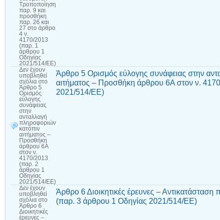
Τροποποίηση
παρ. 9 και
προσθήκη
παρ. 26 και
27 στο άρθρο
4 ν.
4170/2013
(παρ. 1
άρθρου 1
Οδηγίας
2021/514/ΕΕ)
Δεν έχουν
Άρθρο 5 Ορισμός εύλογης συνάφειας στην αν
υποβληθεί
αιτήματος – Προσθήκη άρθρου 6Α στον ν. 4170
σχόλια
στο
Άρθρο 5
2021/514/ΕΕ)
Ορισμός
εύλογης
συνάφειας
στην
ανταλλαγή
πληροφοριών
κατόπιν
αιτήματος –
Προσθήκη
άρθρου 6Α
στον ν.
4170/2013
(παρ. 2
άρθρου 1
Οδηγίας
2021/514/ΕΕ)
Δεν έχουν
Άρθρο 6 Διοικητικές έρευνες – Αντικατάσταση 
υποβληθεί
(παρ. 3 άρθρου 1 Οδηγίας 2021/514/ΕΕ)
σχόλια
στο
Άρθρο 6
Διοικητικές
έρευνες –