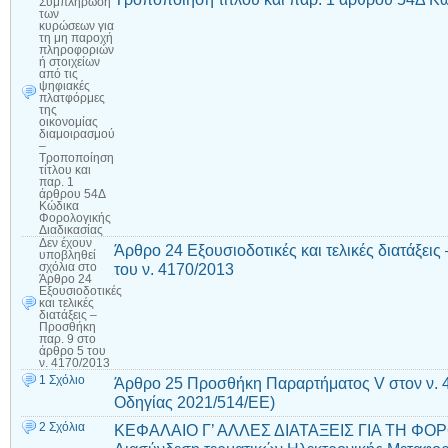
Συμπλήρωση
των
κυρώσεων για
τη μη παροχή
πληροφοριών
ή στοιχείων
από τις
ψηφιακές
πλατφόρμες
της
οικονομίας
διαμοιρασμού
–
Τροποποίηση
τίτλου και
παρ. 1
άρθρου 54Δ
Κώδικα
Φορολογικής
Διαδικασίας
Δεν έχουν
Άρθρο 24 Εξουσιοδοτικές και τελικές διατάξει
υποβληθεί
του ν. 4170/2013
σχόλια
στο
Άρθρο 24
Εξουσιοδοτικές
και τελικές
διατάξεις –
Προσθήκη
παρ. 9 στο
άρθρο 5 του
ν. 4170/2013
1 Σχόλιο
Άρθρο 25 Προσθήκη Παραρτήματος V στον ν. 4
Οδηγίας 2021/514/ΕΕ)
2 Σχόλια
ΚΕΦΑΛΑΙΟ Γ’ ΑΛΛΕΣ ΔΙΑΤΑΞΕΙΣ ΓΙΑ ΤΗ ΦΟΡ