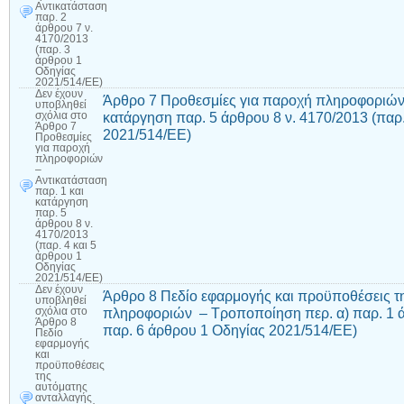
Αντικατάσταση
παρ. 2
άρθρου 7 ν.
4170/2013
(παρ. 3
άρθρου 1
Οδηγίας
2021/514/ΕΕ)
Δεν έχουν
Άρθρο 7 Προθεσμίες για παροχή πληροφοριών 
υποβληθεί
κατάργηση παρ. 5 άρθρου 8 ν. 4170/2013 (παρ.
σχόλια
στο
Άρθρο 7
2021/514/ΕΕ)
Προθεσμίες
για παροχή
πληροφοριών
–
Αντικατάσταση
παρ. 1 και
κατάργηση
παρ. 5
άρθρου 8 ν.
4170/2013
(παρ. 4 και 5
άρθρου 1
Οδηγίας
2021/514/ΕΕ)
Δεν έχουν
Άρθρο 8 Πεδίο εφαρμογής και προϋποθέσεις τ
υποβληθεί
πληροφοριών – Τροποποίηση περ. α) παρ. 1 άρ
σχόλια
στο
Άρθρο 8
παρ. 6 άρθρου 1 Οδηγίας 2021/514/ΕΕ)
Πεδίο
εφαρμογής
και
προϋποθέσεις
της
αυτόματης
ανταλλαγής