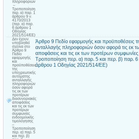
πληροφοριών
–
Τροποποίηση
περ. α) παρ. 1
άρθρου 9 ν.
4170/2013
(περ. α) παρ.
6 άρθρου 1
Οδηγίας
2021/514/ΕΕ)
Δεν έχουν
Άρθρο 9 Πεδίο εφαρμογής και προϋποθέσεις τ
υποβληθεί
ανταλλαγής πληροφοριών όσον αφορά τις εκ τ
σχόλια
στο
Άρθρο 9
αποφάσεις και τις εκ των προτέρων συμφωνίες
Πεδίο
εφαρμογής
Τροποποίηση περ. α) παρ. 5 και περ. β) παρ. 6
και
άρθρου 1 Οδηγίας 2021/514/ΕΕ)
προϋποθέσεις
της
υποχρεωτικής
αυτόματης
ανταλλαγής
πληροφοριών
όσον αφορά
τις εκ των
προτέρων
διασυνοριακές
αποφάσεις
και τις εκ των
προτέρων
συμφωνίες
ενδοομιλικής
τιμολόγησης
–
Τροποποίηση
περ. α) παρ. 5
και περ. β)