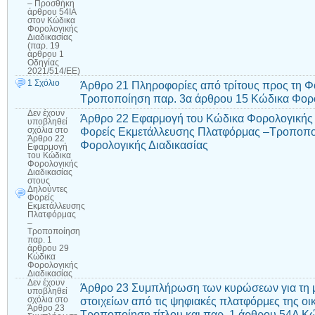
– Προσθήκη
άρθρου 54ΙΑ
στον Κώδικα
Φορολογικής
Διαδικασίας
(παρ. 19
άρθρου 1
Οδηγίας
2021/514/ΕΕ)
1 Σχόλιο
Άρθρο 21 Πληροφορίες από τρίτους προς τη Φ
Τροποποίηση παρ. 3α άρθρου 15 Κώδικα Φορο
Δεν έχουν
Άρθρο 22 Εφαρμογή του Κώδικα Φορολογικής 
υποβληθεί
Φορείς Εκμετάλλευσης Πλατφόρμας –Τροποπο
σχόλια
στο
Άρθρο 22
Φορολογικής Διαδικασίας
Εφαρμογή
του Κώδικα
Φορολογικής
Διαδικασίας
στους
Δηλούντες
Φορείς
Εκμετάλλευσης
Πλατφόρμας
–
Τροποποίηση
παρ. 1
άρθρου 29
Κώδικα
Φορολογικής
Διαδικασίας
Δεν έχουν
Άρθρο 23 Συμπλήρωση των κυρώσεων για τη 
υποβληθεί
στοιχείων από τις ψηφιακές πλατφόρμες της οι
σχόλια
στο
Άρθρο 23
Τροποποίηση τίτλου και παρ. 1 άρθρου 54Δ Κ