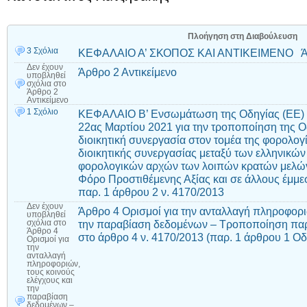
Πλοήγηση στη Διαβούλευση
3 Σχόλια
ΚΕΦΑΛΑΙΟ Α’ ΣΚΟΠΟΣ ΚΑΙ ΑΝΤΙΚΕΙΜΕΝΟ Ά
Δεν έχουν
Άρθρο 2 Αντικείμενο
υποβληθεί
σχόλια
στο
Άρθρο 2
Αντικείμενο
1 Σχόλιο
ΚΕΦΑΛΑΙΟ Β’ Ενσωμάτωση της Οδηγίας (ΕΕ) 2
22ας Μαρτίου 2021 για την τροποποίηση της Ο
διοικητική συνεργασία στον τομέα της φορολο
διοικητικής συνεργασίας μεταξύ των ελληνικώ
φορολογικών αρχών των λοιπών κρατών μελώ
Φόρο Προστιθέμενης Αξίας και σε άλλους έμ
παρ. 1 άρθρου 2 ν. 4170/2013
Δεν έχουν
Άρθρο 4 Ορισμοί για την ανταλλαγή πληροφοριώ
υποβληθεί
την παραβίαση δεδομένων – Τροποποίηση παρ.
σχόλια
στο
Άρθρο 4
στο άρθρο 4 ν. 4170/2013 (παρ. 1 άρθρου 1 Ο
Ορισμοί για
την
ανταλλαγή
πληροφοριών,
τους κοινούς
ελέγχους και
την
παραβίαση
δεδομένων –