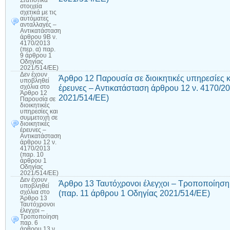
στοιχεία
σχετικά με τις
αυτόματες
ανταλλαγές –
Αντικατάσταση
άρθρου 9Β ν.
4170/2013
(περ. α) παρ.
9 άρθρου 1
Οδηγίας
2021/514/ΕΕ)
Δεν έχουν
Άρθρο 12 Παρουσία σε διοικητικές υπηρεσίες κ
υποβληθεί
έρευνες – Αντικατάσταση άρθρου 12 ν. 4170/2
σχόλια
στο
Άρθρο 12
2021/514/ΕΕ)
Παρουσία σε
διοικητικές
υπηρεσίες και
συμμετοχή σε
διοικητικές
έρευνες –
Αντικατάσταση
άρθρου 12 ν.
4170/2013
(παρ. 10
άρθρου 1
Οδηγίας
2021/514/ΕΕ)
Δεν έχουν
Άρθρο 13 Ταυτόχρονοι έλεγχοι – Τροποποίηση 
υποβληθεί
(παρ. 11 άρθρου 1 Οδηγίας 2021/514/ΕΕ)
σχόλια
στο
Άρθρο 13
Ταυτόχρονοι
έλεγχοι –
Τροποποίηση
παρ. 6
άρθρου 13 ν.