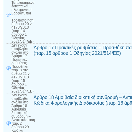
Τυποποιημένα
έντυπα και
ηλεκτρονικοί
μορφότυποι
–
Τροποποίηση
άρθρου 20 ν.
4170/2013
(παρ. 14
άρθρου 1
Οδηγίας
2021/514/ΕΕ)
Δεν έχουν
Άρθρο 17 Πρακτικές ρυθμίσεις – Προσθήκη παρ
υποβληθεί
(παρ. 15 άρθρου 1 Οδηγίας 2021/514/ΕΕ)
σχόλια
στο
Άρθρο 17
Πρακτικές
ρυθμίσεις –
Προσθήκη
παρ. 8 στο
άρθρο 21 ν.
4170/2013
(παρ. 15
άρθρου 1
Οδηγίας
2021/514/ΕΕ)
Δεν έχουν
Άρθρο 18 Αμοιβαία διοικητική συνδρομή – Αντ
υποβληθεί
Κώδικα Φορολογικής Διαδικασίας (παρ. 16 άρ
σχόλια
στο
Άρθρο 18
Αμοιβαία
διοικητική
συνδρομή –
Αντικατάσταση
παρ. 2
άρθρου 29
Κώδικα