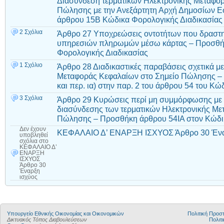
Διασύνδεση τερματικών Ηλεκτρονικής Μεταφο
Πώλησης με την Ανεξάρτητη Αρχή Δημοσίων 
άρθρου 15Β Κώδικα Φορολογικής Διαδικασίας
2 Σχόλια
Άρθρο 27 Υποχρεώσεις οντοτήτων που δραστη
υπηρεσιών πληρωμών μέσω κάρτας – Προσθή
Φορολογικής Διαδικασίας
1 Σχόλιο
Άρθρο 28 Διαδικαστικές παραβάσεις σχετικά με
Μεταφοράς Κεφαλαίων στο Σημείο Πώλησης – Π
και περ. ια) στην παρ. 2 του άρθρου 54 του Κ
3 Σχόλια
Άρθρο 29 Κυρώσεις περί μη συμμόρφωσης με τι
διασύνδεσης των τερματικών Ηλεκτρονικής Με
Πώλησης – Προσθήκη άρθρου 54ΙΑ στον Κώδικ
Δεν έχουν
ΚΕΦΑΛΑΙΟ Δ’ ΕΝΑΡΞΗ ΙΣΧΥΟΣ Άρθρο 30 Ένα
υποβληθεί
σχόλια
στο
ΚΕΦΑΛΑΙΟ Δ’
ΕΝΑΡΞΗ
ΙΣΧΥΟΣ
Άρθρο 30
Έναρξη
ισχύος
Υπουργείο Εθνικής Οικονομίας και Οικονομικών
Πολιτική Προ
Δικτυακός Τόπος Διαβουλεύσεων
Πολιτι