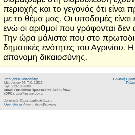
περιοχής και το γεγονός ότι είναι
με το θέμα μας. Οι υποδομές είναι
ενώ οι αριθμοί που γράφονται δεν
Την ώρα μάλιστα που στο πρωτοδικ
δημοτικές ενότητες του Αγρινίου. 
απονομή δικαιοσύνης.
Υπουργείο Δικαιοσύνης
Πολιτική Προ
Μεσογείων 96, Τ.Κ. 11527
Πολιτι
Τηλ: 213-1307000
email Υπευθύνου Προστασίας Δεδομένων
(DPO)
: dpo@justice.gov.gr
Δικτυακός Τόπος Διαβουλεύσεων
OpenGov.gr
Ανοικτή Διακυβέρνηση