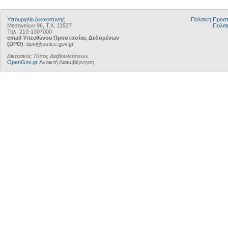
Υπουργείο Δικαιοσύνης
Πολιτική Προ
Μεσογείων 96, Τ.Κ. 11527
Πολιτι
Τηλ: 213-1307000
email Υπευθύνου Προστασίας Δεδομένων
(DPO)
: dpo@justice.gov.gr
Δικτυακός Τόπος Διαβουλεύσεων
OpenGov.gr
Ανοικτή Διακυβέρνηση