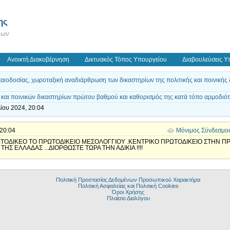
ης
εων
Ανοικτή Διακυβέρνηση
Δικτυακός Τόπος Υπουργείου
Διαβουλεύσεις Υ
οδοσίας, χωροταξική αναδιάρθρωση των δικαστηρίων της πολιτικής και ποινικής δ
και ποινικών δικαστηρίων πρώτου βαθμού και καθορισμός της κατά τόπο αρμοδιότ
ίου 2024, 20:04
 20:04
Μόνιμος Σύνδεσμο
ΤΟΔΙΚΕΟ ΤΟ ΠΡΩΤΟΔΙΚΕΙΟ ΜΕΣΟΛΟΓΓΙΟΥ .ΚΕΝΤΡΙΚΟ ΠΡΩΤΟΔΙΚΕΙΟ ΣΤΗΝ ΠΡ
Σ ΕΛΛΑΔΑΣ ...ΔΙΟΡΘΩΣΤΕ ΤΩΡΑ ΤΗΝ ΑΔΙΚΙΑ !!!!
Πολιτική Προστασίας Δεδομένων Προσωπικού Χαρακτήρα
Πολιτική Ασφαλείας και Πολιτική Cookies
Όροι Χρήσης
Πλαίσιο Διαλόγου