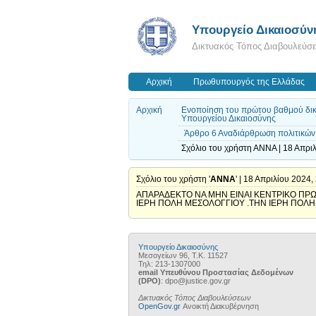
Υπουργείο Δικαιοσύν
Δικτυακός Τόπος Διαβουλεύσ
Αρχική
Πρωθυπουργός της Ελλάδας
Αρχική
Ενοποίηση του πρώτου βαθμού δικαι
Υπουργείου Δικαιοσύνης
Άρθρο 6 Αναδιάρθρωση πολιτικών 
Σχόλιο του χρήστη ΑΝΝΑ | 18 Απριλ
Σχόλιο του χρήστη '
ΑΝΝΑ
' | 18 Απριλίου 2024,
ΑΠΑΡΑΔΕΚΤΟ ΝΑ ΜΗΝ ΕΙΝΑΙ ΚΕΝΤΡΙΚΟ ΠΡΩ
ΙΕΡΗ ΠΟΛΗ ΜΕΣΟΛΟΓΓΙΟΥ .ΤΗΝ ΙΕΡΗ ΠΟΛΗ ΤΗ
Υπουργείο Δικαιοσύνης
Μεσογείων 96, Τ.Κ. 11527
Τηλ: 213-1307000
email Υπευθύνου Προστασίας Δεδομένων
(DPO)
: dpo@justice.gov.gr
Δικτυακός Τόπος Διαβουλεύσεων
OpenGov.gr
Ανοικτή Διακυβέρνηση