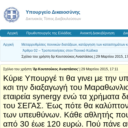
Υπουργείο Δικαιοσύνης
Δικτυακός Τόπος Διαβουλεύσεων
Αρχική
Πρωθυπουργός της Ελλάδας
Ανοικτή Διακυβέρνηση
Δι
Αρχική
Μεταρρυθμίσεις ποινικών διατάξεων, κατάργηση των καταστημάτων κρ
Άρθρο 02 – Τροποποιήσεις στον Ποινικό Κώδικα
Σχόλιο του χρήστη δρ Κουτσούκος Αναστάσιος | 29 Μαρτίου 2015, 1
Σχόλιο του χρήστη '
δρ Κουτσούκος Αναστάσιος
' | 29 Μαρτίου 2015, 17:11
Κύριε Υπουργέ τι θα γινει με την υ
κσι την διαξαγωγή του Μαραθωνλιου
εταιρεία synergy ενώ τα χρήματα δ
του ΣΕΓΑΣ. Έως πότε θα καλύπτοντα
των υπευθύνων. Κάθε αθλητής που
από 30 έωε 120 ευρώ. Πού πάνε αυ