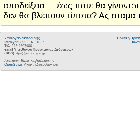
αποδείξεια.... έως πότε θα γίνοντσι
δεν θα βλέπουν τίποτα? Ας σταματ
Υπουργείο Δικαιοσύνης
Πολιτική Προ
Μεσογείων 96, Τ.Κ. 11527
Πολιτι
Τηλ: 213-1307000
email Υπευθύνου Προστασίας Δεδομένων
(DPO)
: dpo@justice.gov.gr
Δικτυακός Τόπος Διαβουλεύσεων
OpenGov.gr
Ανοικτή Διακυβέρνηση