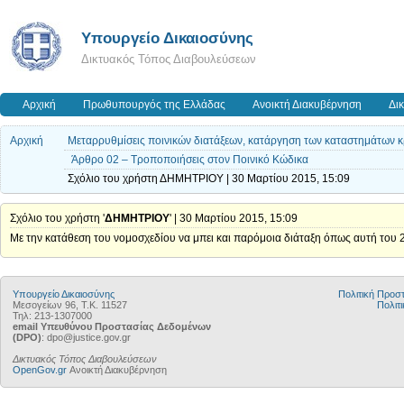
Υπουργείο Δικαιοσύνης
Δικτυακός Τόπος Διαβουλεύσεων
Αρχική
Πρωθυπουργός της Ελλάδας
Ανοικτή Διακυβέρνηση
Δι
Αρχική
Μεταρρυθμίσεις ποινικών διατάξεων, κατάργηση των καταστημάτων κρ
Άρθρο 02 – Τροποποιήσεις στον Ποινικό Κώδικα
Σχόλιο του χρήστη ΔΗΜΗΤΡΙΟΥ | 30 Μαρτίου 2015, 15:09
Σχόλιο του χρήστη '
ΔΗΜΗΤΡΙΟΥ
' | 30 Μαρτίου 2015, 15:09
Με την κατάθεση του νομοσχεδίου να μπει και παρόμοια διάταξη όπως αυτή του 2
Υπουργείο Δικαιοσύνης
Πολιτική Προ
Μεσογείων 96, Τ.Κ. 11527
Πολιτι
Τηλ: 213-1307000
email Υπευθύνου Προστασίας Δεδομένων
(DPO)
: dpo@justice.gov.gr
Δικτυακός Τόπος Διαβουλεύσεων
OpenGov.gr
Ανοικτή Διακυβέρνηση