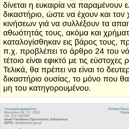
δίνεται η ευκαιρία να παραμένουν 
δικαστήριο, ώστε να έχουν και τον
κινήσεων γιά να συλλέξουν τα απαι
αθωότητάς τους, ακόμα και χρήμα
καταλογίσθηκαν εις βάρος τους, π
π.χ. προβλέπει το άρθρο 24 του ν
τέτοιο είναι εφικτό με τις εύστοχε
Τελικά, θα πρέπει να είναι το δευ
δικαστήριο ουσίας, το μόνο που θα
μη του κατηγορουμένου.
Υπουργείο Δικαιοσύνης
Πολιτική Προ
Μεσογείων 96, Τ.Κ. 11527
Πολιτι
Τηλ: 213-1307000
email Υπευθύνου Προστασίας Δεδομένων
(DPO)
: dpo@justice.gov.gr