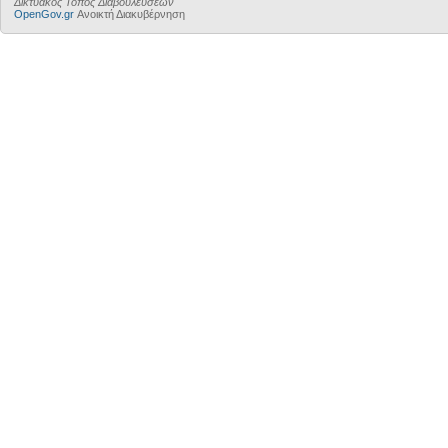
Δικτυακός Τόπος Διαβουλεύσεων
OpenGov.gr
Ανοικτή Διακυβέρνηση