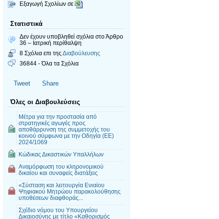
Εξαγωγή Σχολίων σε
Στατιστικά
Δεν έχουν υποβληθεί σχόλια
στο Άρθρο
36 – Ιατρική περίθαλψη
8 Σχόλια επι της
Διαβούλευσης
36844 - Όλα τα Σχόλια
Tweet
Share
Όλες οι Διαβουλεύσεις
Μέτρα για την προστασία από
στρατηγικές αγωγές προς
αποθάρρυνση της συμμετοχής του
κοινού σύμφωνα με την Οδηγία (ΕΕ)
2024/1069
Κώδικας Δικαστικών Υπαλλήλων
Αναμόρφωση του κληρονομικού
δικαίου και συναφείς διατάξεις
«Σύσταση και λειτουργία Ενιαίου
Ψηφιακού Μητρώου παρακολούθησης
υποθέσεων διαφθοράς...
Σχέδιο νόμου του Υπουργείου
Δικαιοσύνης με τίτλο «Καθορισμός