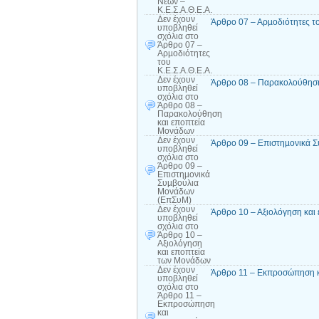
Νέων –
Κ.Ε.Σ.Α.Θ.Ε.Α.
Δεν έχουν
Άρθρο 07 – Αρµοδιότητες το
υποβληθεί
σχόλια
στο
Άρθρο 07 –
Αρµοδιότητες
του
Κ.Ε.Σ.Α.Θ.Ε.Α.
Δεν έχουν
Άρθρο 08 – Παρακολούθηση
υποβληθεί
σχόλια
στο
Άρθρο 08 –
Παρακολούθηση
και εποπτεία
Μονάδων
Δεν έχουν
Άρθρο 09 – Επιστηµονικά 
υποβληθεί
σχόλια
στο
Άρθρο 09 –
Επιστηµονικά
Συµβούλια
Μονάδων
(ΕπΣυΜ)
Δεν έχουν
Άρθρο 10 – Αξιολόγηση και
υποβληθεί
σχόλια
στο
Άρθρο 10 –
Αξιολόγηση
και εποπτεία
των Μονάδων
Δεν έχουν
Άρθρο 11 – Εκπροσώπηση κα
υποβληθεί
σχόλια
στο
Άρθρο 11 –
Εκπροσώπηση
και