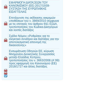
EΦΑΡΜΟΓΗ ΔΙΑΤΑΞΕΩΝ ΤΟΥ
ΚΑΝΟΝΙΣΜΟΥ (ΕΕ) 2017/1939-
ΣΥΣΤΑΣΗ ΤΗΣ ΕΥΡΩΠΑΪΚΗΣ
ΕΙΣΑΓΓΕΛΙΑΣ
Επιτάχυνση της εκδίκασης εκκρεμών
υποθέσεων του ν. 3869/2010 σύμφωνα
με τις επιταγές του άρθρου 6§1 ΕΣΔΑ,
τροποποιήσεις του Κώδικα Δικηγόρων
και λοιπές διατάξεις
Σχέδιο Νόμου «Ρυθμίσεις για το
ελεγκτικό συνέδριο και διατάξεις για την
αποτελεσματική απονομή της
δικαιοσύνης»
Ενσωμάτωση Οδηγιών ΕΕ, κύρωση
Μνημονίου Διοικητικής Συνεργασίας
μεταξύ Ελλάδας Κύπρου,
τροποποιήσεις του ν. 3663/2008 (Α΄99)
προς εφαρμογή του Κανονισμού (ΕΕ)
2018/1727 και άλλες διατάξεις