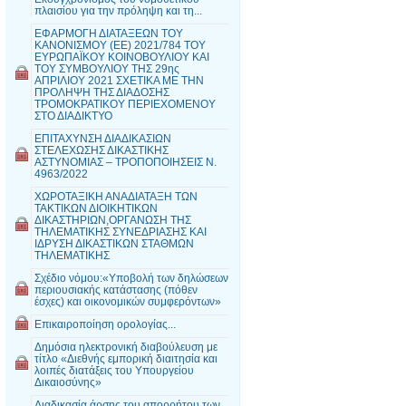
πλαισίου για την πρόληψη και τη...
ΕΦΑΡΜΟΓΗ ΔΙΑΤΑΞΕΩΝ ΤΟΥ
ΚΑΝΟΝΙΣΜΟΥ (ΕΕ) 2021/784 ΤΟΥ
ΕΥΡΩΠΑΪΚΟΥ ΚΟΙΝΟΒΟΥΛΙΟΥ ΚΑΙ
ΤΟΥ ΣΥΜΒΟΥΛΙΟΥ ΤΗΣ 29ης
ΑΠΡΙΛΙΟΥ 2021 ΣΧΕΤΙΚΑ ΜΕ ΤΗΝ
ΠΡΟΛΗΨΗ ΤΗΣ ΔΙΑΔΟΣΗΣ
ΤΡΟΜΟΚΡΑΤΙΚΟΥ ΠΕΡΙΕΧΟΜΕΝΟΥ
ΣΤΟ ΔΙΑΔΙΚΤΥΟ
ΕΠΙΤΑΧΥΝΣΗ ΔΙΑΔΙΚΑΣΙΩΝ
ΣΤΕΛΕΧΩΣΗΣ ΔΙΚΑΣΤΙΚΗΣ
ΑΣΤΥΝΟΜΙΑΣ – ΤΡΟΠΟΠΟΙΗΣΕΙΣ Ν.
4963/2022
ΧΩΡΟΤΑΞΙΚΗ ΑΝΑΔΙΑΤΑΞΗ ΤΩΝ
ΤΑΚΤΙΚΩΝ ΔΙΟΙΚΗΤΙΚΩΝ
ΔΙΚΑΣΤΗΡΙΩΝ,ΟΡΓΑΝΩΣΗ ΤΗΣ
ΤΗΛΕΜΑΤΙΚΗΣ ΣΥΝΕΔΡΙΑΣΗΣ ΚΑΙ
ΙΔΡΥΣΗ ΔΙΚΑΣΤΙΚΩΝ ΣΤΑΘΜΩΝ
ΤΗΛΕΜΑΤΙΚΗΣ
Σχέδιο νόμου:«Υποβολή των δηλώσεων
περιουσιακής κατάστασης (πόθεν
έσχες) και οικονομικών συμφερόντων»
Επικαιροποίηση ορολογίας...
Δημόσια ηλεκτρονική διαβούλευση με
τίτλο «Διεθνής εμπορική διαιτησία και
λοιπές διατάξεις του Υπουργείου
Δικαιοσύνης»
Διαδικασία άρσης του απορρήτου των