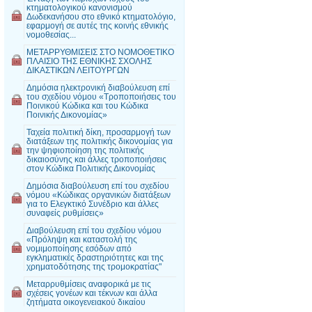
κτηματολογικού κανονισμού
Δωδεκανήσου στο εθνικό κτηματολόγιο,
εφαρμογή σε αυτές της κοινής εθνικής
νομοθεσίας...
MΕΤΑΡΡΥΘΜΙΣΕΙΣ ΣΤΟ ΝΟΜΟΘΕΤΙΚΟ
ΠΛΑΙΣΙΟ ΤΗΣ ΕΘΝΙΚΗΣ ΣΧΟΛΗΣ
ΔΙΚΑΣΤΙΚΩΝ ΛΕΙΤΟΥΡΓΩΝ
Δημόσια ηλεκτρονική διαβούλευση επί
του σχεδίου νόμου «Τροποποιήσεις του
Ποινικού Κώδικα και του Κώδικα
Ποινικής Δικονομίας»
Ταχεία πολιτική δίκη, προσαρμογή των
διατάξεων της πολιτικής δικονομίας για
την ψηφιοποίηση της πολιτικής
δικαιοσύνης και άλλες τροποποιήσεις
στον Κώδικα Πολιτικής Δικονομίας
Δημόσια διαβούλευση επί του σχεδίου
νόμου «Κώδικας οργανικών διατάξεων
για το Ελεγκτικό Συνέδριο και άλλες
συναφείς ρυθμίσεις»
Διαβούλευση επί του σχεδίου νόμου
«Πρόληψη και καταστολή της
νομιμοποίησης εσόδων από
εγκληματικές δραστηριότητες και της
χρηματοδότησης της τρομοκρατίας"
Μεταρρυθμίσεις αναφορικά με τις
σχέσεις γονέων και τέκνων και άλλα
ζητήματα οικογενειακού δικαίου