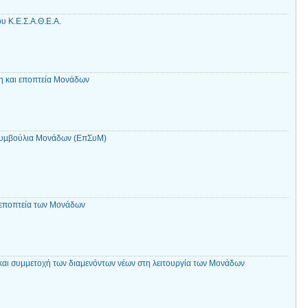
υ Κ.Ε.Σ.Α.Θ.Ε.Α.
 και εποπτεία Μονάδων
Συµβούλια Μονάδων (ΕπΣυΜ)
 εποπτεία των Μονάδων
ι συμμετοχή των διαμενόντων νέων στη λειτουργία των Μονάδων