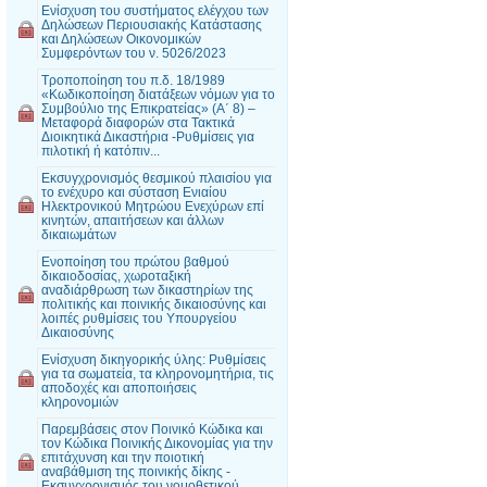
Ενίσχυση του συστήματος ελέγχου των
Δηλώσεων Περιουσιακής Κατάστασης
και Δηλώσεων Οικονομικών
Συμφερόντων του ν. 5026/2023
Τροποποίηση του π.δ. 18/1989
«Κωδικοποίηση διατάξεων νόμων για το
Συμβούλιο της Επικρατείας» (Α΄ 8) –
Μεταφορά διαφορών στα Τακτικά
Διοικητικά Δικαστήρια -Ρυθμίσεις για
πιλοτική ή κατόπιν...
Εκσυγχρονισμός θεσμικού πλαισίου για
το ενέχυρο και σύσταση Ενιαίου
Ηλεκτρονικού Μητρώου Ενεχύρων επί
κινητών, απαιτήσεων και άλλων
δικαιωμάτων
Ενοποίηση του πρώτου βαθμού
δικαιοδοσίας, χωροταξική
αναδιάρθρωση των δικαστηρίων της
πολιτικής και ποινικής δικαιοσύνης και
λοιπές ρυθμίσεις του Υπουργείου
Δικαιοσύνης
Ενίσχυση δικηγορικής ύλης: Ρυθμίσεις
για τα σωματεία, τα κληρονομητήρια, τις
αποδοχές και αποποιήσεις
κληρονομιών
Παρεμβάσεις στον Ποινικό Κώδικα και
τον Κώδικα Ποινικής Δικονομίας για την
επιτάχυνση και την ποιοτική
αναβάθμιση της ποινικής δίκης -
Εκσυγχρονισμός του νομοθετικού