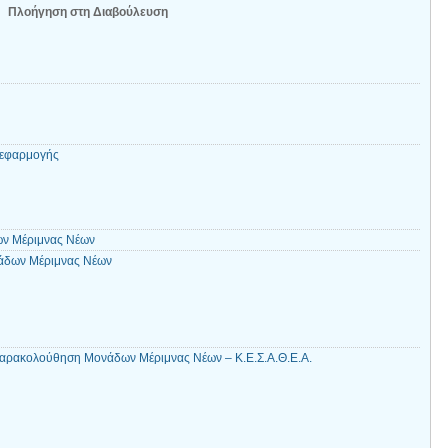
Πλοήγηση στη Διαβούλευση
 εφαρμογής
ν Μέριμνας Νέων
νάδων Μέριμνας Νέων
παρακολούθηση Μονάδων Μέριμνας Νέων – Κ.Ε.Σ.Α.Θ.Ε.Α.