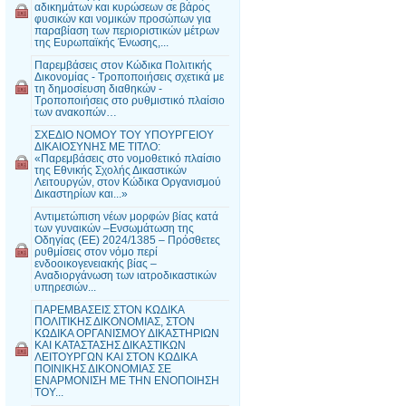
αδικημάτων και κυρώσεων σε βάρος
φυσικών και νομικών προσώπων για
παραβίαση των περιοριστικών μέτρων
της Ευρωπαϊκής Ένωσης,...
Παρεμβάσεις στον Κώδικα Πολιτικής
Δικονομίας - Τροποποιήσεις σχετικά με
τη δημοσίευση διαθηκών -
Τροποποιήσεις στο ρυθμιστικό πλαίσιο
των ανακοπών…
ΣΧΕΔΙΟ ΝΟΜΟΥ ΤΟΥ ΥΠΟΥΡΓΕΙΟΥ
ΔΙΚΑΙΟΣΥΝΗΣ ΜΕ ΤΙΤΛΟ:
«Παρεμβάσεις στο νομοθετικό πλαίσιο
της Εθνικής Σχολής Δικαστικών
Λειτουργών, στον Κώδικα Οργανισμού
Δικαστηρίων και...»
Αντιμετώπιση νέων μορφών βίας κατά
των γυναικών –Ενσωμάτωση της
Οδηγίας (ΕΕ) 2024/1385 – Πρόσθετες
ρυθμίσεις στον νόμο περί
ενδοοικογενειακής βίας –
Αναδιοργάνωση των ιατροδικαστικών
υπηρεσιών...
ΠΑΡΕΜΒΑΣΕΙΣ ΣΤΟΝ ΚΩΔΙΚΑ
ΠΟΛΙΤΙΚΗΣ ΔΙΚΟΝΟΜΙΑΣ, ΣΤΟΝ
ΚΩΔΙΚΑ ΟΡΓΑΝΙΣΜΟΥ ΔΙΚΑΣΤΗΡΙΩΝ
ΚΑΙ ΚΑΤΑΣΤΑΣΗΣ ΔΙΚΑΣΤΙΚΩΝ
ΛΕΙΤΟΥΡΓΩΝ ΚΑΙ ΣΤΟΝ ΚΩΔΙΚΑ
ΠΟΙΝΙΚΗΣ ΔΙΚΟΝΟΜΙΑΣ ΣΕ
ΕΝΑΡΜΟΝΙΣΗ ΜΕ ΤΗΝ ΕΝΟΠΟΙΗΣΗ
ΤΟΥ...