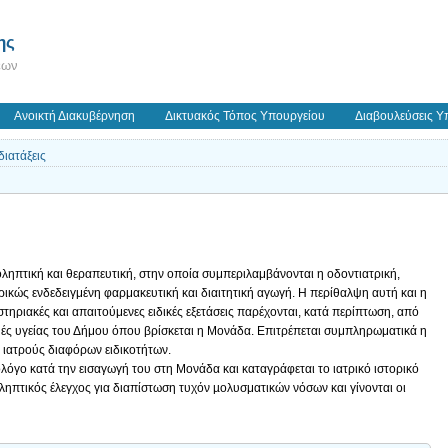
ης
εων
Ανοικτή Διακυβέρνηση
Δικτυακός Τόπος Υπουργείου
Διαβουλεύσεις Υ
ιατάξεις
οληπτική και θεραπευτική, στην οποία συμπεριλαμβάνονται η οδοντιατρική,
ρικώς ενδεδειγμένη φαρμακευτική και διαιτητική αγωγή. Η περίθαλψη αυτή και η
στηριακές και απαιτούμενες ειδικές εξετάσεις παρέχονται, κατά περίπτωση, από
μές υγείας του Δήμου όπου βρίσκεται η Μονάδα. Επιτρέπεται συμπληρωματικά η
 ιατρούς διαφόρων ειδικοτήτων.
θολόγο κατά την εισαγωγή του στη Μονάδα και καταγράφεται το ιατρικό ιστορικό
οληπτικός έλεγχος για διαπίστωση τυχόν µολυσματικών νόσων και γίνονται οι