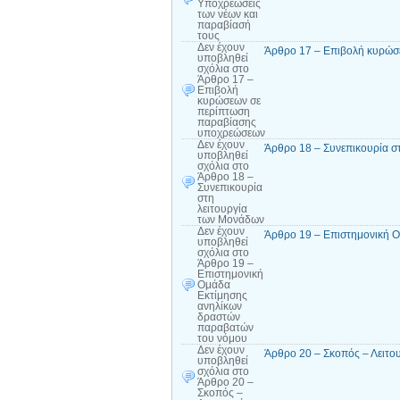
Υποχρεώσεις
των νέων και
παραβίασή
τους
Δεν έχουν
Άρθρο 17 – Επιβολή κυρώσ
υποβληθεί
σχόλια
στο
Άρθρο 17 –
Επιβολή
κυρώσεων σε
περίπτωση
παραβίασης
υποχρεώσεων
Δεν έχουν
Άρθρο 18 – Συνεπικουρία σ
υποβληθεί
σχόλια
στο
Άρθρο 18 –
Συνεπικουρία
στη
λειτουργία
των Μονάδων
Δεν έχουν
Άρθρο 19 – Επιστημονική 
υποβληθεί
σχόλια
στο
Άρθρο 19 –
Επιστημονική
Ομάδα
Εκτίμησης
ανηλίκων
δραστών
παραβατών
του νόμου
Δεν έχουν
Άρθρο 20 – Σκοπός – Λειτο
υποβληθεί
σχόλια
στο
Άρθρο 20 –
Σκοπός –