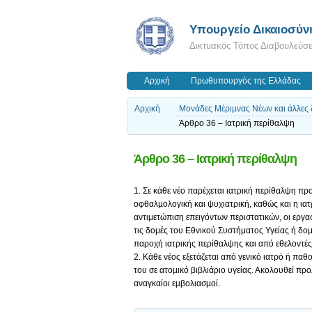
Υπουργείο Δικαιοσύν
Δικτυακός Τόπος Διαβουλεύσ
Αρχική
Πρωθυπουργός της Ελλάδας
Αρχική
Μονάδες Μέριµνας Νέων και άλλες δ
Άρθρο 36 – Ιατρική περίθαλψη
Άρθρο 36 – Ιατρική περίθαλψη
1. Σε κάθε νέο παρέχεται ιατρική περίθαλψη πρ
οφθαλµολογική και ψυχιατρική, καθώς και η ιατ
αντιμετώπιση επειγόντων περιστατικών, οι εργα
τις δομές του Εθνικού Συστήματος Υγείας ή δο
παροχή ιατρικής περίθαλψης και από εθελοντές
2. Κάθε νέος εξετάζεται από γενικό ιατρό ή πα
του σε ατοµικό βιβλιάριο υγείας. Ακολουθεί πρ
αναγκαίοι εµβολιασµοί.