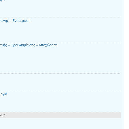
αγωγής – Ενημέρωση
ονής – Όροι διαβίωσης – Αποχώρηση
υργία
αλψη