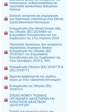
επικοινωνιών, κυβερνοασφάλεια και
προστασία προσωπικών δεδομένων
πολιτών
Επιλογή, κατάρτιση και επιμόρφωση
των δικαστικών υπαλλήλων στην Εθνική
Σχολή Δικαστικών Λειτουργών
Ενσωμάτωση στην εθνική έννομη τάξη
της Οδηγίας (ΕΕ) 2019/884 του
Ευρωπαϊκού Κοινοβουλίου και του
Συμβουλίου της 17ης Απρίλιου 2019
Προστασία προσώπων που αναφέρουν
παραβιάσεις ενωσιακού δικαίου -
Ενσωμάτωση της Οδηγίας (ΕΕ)
2019/1937 του Ευρωπαϊκού
Κοινοβουλίου και του Συμβουλίου της
23ης Οκτωβρίου 2019 (L 305)
Ενσωμάτωση Οδηγιών (ΕΕ) 2019/770 &
(ΕΕ) 2019/771
Δημόσια Διαβούλευση του σχεδίου
νόμου με τίτλο «Δικαστική Αστυνομία»
Ενσωμάτωση της Οδηγίας (ΕΕ)
2019/713
ΣΧΕΔΙΟ ΝΟΜΟΥ "ΚΩΔΙΚΑΣ
ΟΡΓΑΝΙΣΜΟΥ ΔΙΚΑΣΤΗΡΙΩΝ ΚΑΙ
ΚΑΤΑΣΤΑΣΗΣ ΔΙΚΑΣΤΙΚΩΝ
ΛΕΙΤΟΥΡΓΩΝ"
Ένταξη των περιοχών ισχύος του