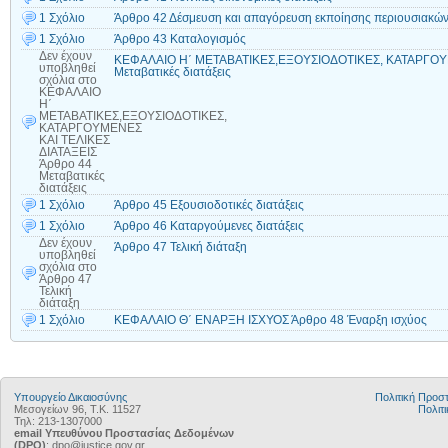
1 Σχόλιο
Άρθρο 42 Δέσμευση και απαγόρευση εκποίησης περιουσιακών
1 Σχόλιο
Άρθρο 43 Καταλογισμός
Δεν έχουν
ΚΕΦΑΛΑΙΟ Η΄ ΜΕΤΑΒΑΤΙΚΕΣ,ΕΞΟΥΣΙΟΔΟΤΙΚΕΣ, ΚΑΤΑΡΓΟΥΜ
υποβληθεί
Μεταβατικές διατάξεις
σχόλια
στο
ΚΕΦΑΛΑΙΟ
Η΄
ΜΕΤΑΒΑΤΙΚΕΣ,ΕΞΟΥΣΙΟΔΟΤΙΚΕΣ,
ΚΑΤΑΡΓΟΥΜΕΝΕΣ
ΚΑΙ ΤΕΛΙΚΕΣ
ΔΙΑΤΑΞΕΙΣ
Άρθρο 44
Μεταβατικές
διατάξεις
1 Σχόλιο
Άρθρο 45 Εξουσιοδοτικές διατάξεις
1 Σχόλιο
Άρθρο 46 Καταργούμενες διατάξεις
Δεν έχουν
Άρθρο 47 Τελική διάταξη
υποβληθεί
σχόλια
στο
Άρθρο 47
Τελική
διάταξη
1 Σχόλιο
ΚΕΦΑΛΑΙΟ Θ΄ ΕΝΑΡΞΗ ΙΣΧΥΟΣ Άρθρο 48 Έναρξη ισχύος
Υπουργείο Δικαιοσύνης
Πολιτική Προ
Μεσογείων 96, Τ.Κ. 11527
Πολιτι
Τηλ: 213-1307000
email Υπευθύνου Προστασίας Δεδομένων
(DPO)
: dpo@justice.gov.gr