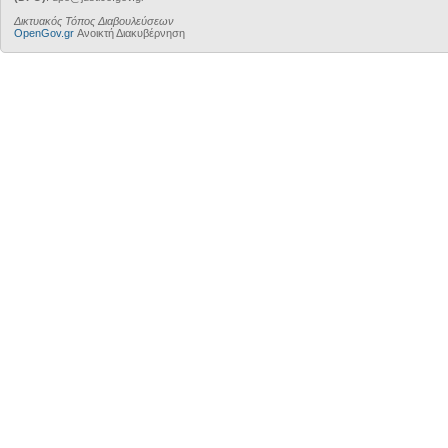
Δικτυακός Τόπος Διαβουλεύσεων
OpenGov.gr
Ανοικτή Διακυβέρνηση