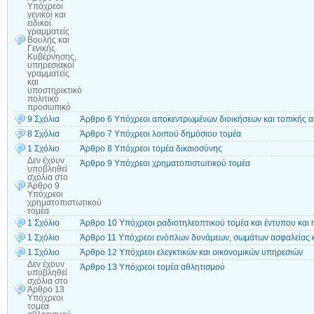
Υπόχρεοι
γενικοί και
ειδικοί
γραμματείς
Βουλής και
Γενικής
Κυβέρνησης,
υπηρεσιακοί
γραμματείς
και
υποστηρικτικό
πολιτικό
προσωπικό
9 Σχόλια
Άρθρο 6 Υπόχρεοι αποκεντρωμένων διοικήσεων και τοπικής α
8 Σχόλια
Άρθρο 7 Υπόχρεοι λοιπού δημόσιου τομέα
1 Σχόλιο
Άρθρο 8 Υπόχρεοι τομέα δικαιοσύνης
Δεν έχουν
Άρθρο 9 Υπόχρεοι χρηματοπιστωτικού τομέα
υποβληθεί
σχόλια
στο
Άρθρο 9
Υπόχρεοι
χρηματοπιστωτικού
τομέα
1 Σχόλιο
Άρθρο 10 Υπόχρεοι ραδιοτηλεοπτικού τομέα και έντυπου και 
1 Σχόλιο
Άρθρο 11 Υπόχρεοι ενόπλων δυνάμεων, σωμάτων ασφαλείας 
1 Σχόλιο
Άρθρο 12 Υπόχρεοι ελεγκτικών και οικονομικών υπηρεσιών
Δεν έχουν
Άρθρο 13 Υπόχρεοι τομέα αθλητισμού
υποβληθεί
σχόλια
στο
Άρθρο 13
Υπόχρεοι
τομέα