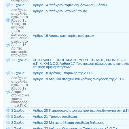
αθλητισμού
2 Σχόλια
Άρθρο 14 Υπόχρεοι τομέα δημόσιων συμβάσεων
Δεν έχουν
Άρθρο 15 Υπόχρεοι ιατρικού τομέα
υποβληθεί
σχόλια
στο
Άρθρο 15
Υπόχρεοι
ιατρικού
τομέα
Δεν έχουν
Άρθρο 16 Λοιπές κατηγορίες υπόχρεων
υποβληθεί
σχόλια
στο
Άρθρο 16
Λοιπές
κατηγορίες
υπόχρεων
13 Σχόλια
ΚΕΦΑΛΑΙΟ Γ΄ ΠΡΟΠΑΡΑΣΚΕΥΗ ΥΠΟΒΟΛΗΣ, ΧΡΟΝΟΣ – Π
Δ.Π.Κ. ΚΑΙ Δ.Ο.Σ. Άρθρο 17 Υποχρέωση ηλεκτρονικής καταχ
επίλυση αμφισβητήσεων
2 Σχόλια
Άρθρο 18 Χρόνος υποβολής της Δ.Π.Κ.
Δεν έχουν
Άρθρο 19 Ατομικά στοιχεία και χρόνος αναφοράς της Δ.Π.Κ.
υποβληθεί
σχόλια
στο
Άρθρο 19
Ατομικά
στοιχεία και
χρόνος
αναφοράς
της Δ.Π.Κ.
3 Σχόλια
Άρθρο 20 Περιουσιακά στοιχεία που περιλαμβάνονται στη Δ.Π
5 Σχόλια
Άρθρο 21 Τρόπος υποβολής
2 Σχόλια
Άρθρο 22 Μη εμπρόθεσμη υποβολή δήλωσης
1 Σχόλιο
Άρθρο 23 Δήλωση Οικονομικών Συμφερόντων (Δ.Ο.Σ.)