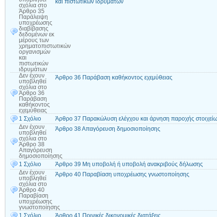
και πιστωτικών ιδρυμάτων
σχόλια
στο
Άρθρο 35
Παράλειψη
υποχρέωσης
διαβίβασης
δεδομένων εκ
μέρους των
χρηματοπιστωτικών
οργανισμών
και
πιστωτικών
ιδρυμάτων
Δεν έχουν
Άρθρο 36 Παράβαση καθήκοντος εχεμύθειας
υποβληθεί
σχόλια
στο
Άρθρο 36
Παράβαση
καθήκοντος
εχεμύθειας
1 Σχόλιο
Άρθρο 37 Παρακώλυση ελέγχου και άρνηση παροχής στοιχείω
Δεν έχουν
Άρθρο 38 Απαγόρευση δημοσιοποίησης
υποβληθεί
σχόλια
στο
Άρθρο 38
Απαγόρευση
δημοσιοποίησης
1 Σχόλιο
Άρθρο 39 Μη υποβολή ή υποβολή ανακριβούς δήλωσης
Δεν έχουν
Άρθρο 40 Παραβίαση υποχρέωσης γνωστοποίησης
υποβληθεί
σχόλια
στο
Άρθρο 40
Παραβίαση
υποχρέωσης
γνωστοποίησης
1 Σχόλιο
Άρθρο 41 Ποινικές δικονομικές διατάξεις