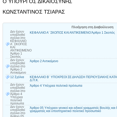
O YΠΟΥΡΓΟΣ ΔΙΚΑΙΟΣΥΝΗΣ
ΚΩΝΣΤΑΝΤΙΝΟΣ ΤΣΙΑΡΑΣ
Πλοήγηση στη Διαβούλευση
Δεν έχουν
ΚΕΦΑΛΑΙΟ Α΄ ΣΚΟΠΟΣ ΚΑΙ ΑΝΤΙΚΕΙΜΕΝΟ Άρθρο 1 Σκοπός
υποβληθεί
σχόλια
στο
ΚΕΦΑΛΑΙΟ
Α΄ ΣΚΟΠΟΣ
ΚΑΙ
ΑΝΤΙΚΕΙΜΕΝΟ
Άρθρο 1
Σκοπός
Δεν έχουν
Άρθρο 2 Αντικείμενο
υποβληθεί
σχόλια
στο
Άρθρο 2
Αντικείμενο
12 Σχόλια
ΚΕΦΑΛΑΙΟ Β΄ ΥΠΟΧΡΕΟΙ ΣΕ ΔΗΛΩΣΗ ΠΕΡΙΟΥΣΙΑΚΗΣ ΚΑΤΑΣ
Δ.Π.Κ.
Δεν έχουν
Άρθρο 4 Υπόχρεα πολιτικά πρόσωπα
υποβληθεί
σχόλια
στο
Άρθρο 4
Υπόχρεα
πολιτικά
πρόσωπα
Δεν έχουν
Άρθρο 05 Υπόχρεοι γενικοί και ειδικοί γραμματείς Βουλής και
υποβληθεί
γραμματείς και υποστηρικτικό πολιτικό προσωπικό
σχόλια
στο
Άρθρο 05