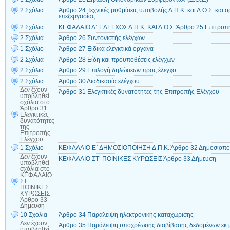
2 Σχόλια
Άρθρο 24 Τεχνικές ρυθμίσεις υποβολής Δ.Π.Κ. και Δ.Ο.Σ. και 
επεξεργασίας
2 Σχόλια
ΚΕΦΑΛΑΙΟ Δ΄ ΕΛΕΓΧΟΣ Δ.Π.Κ. ΚΑΙ Δ.Ο.Σ. Άρθρο 25 Επιτροπ
2 Σχόλια
Άρθρο 26 Συντονιστής ελέγχων
1 Σχόλιο
Άρθρο 27 Ειδικά ελεγκτικά όργανα
2 Σχόλια
Άρθρο 28 Είδη και προϋποθέσεις ελέγχων
2 Σχόλια
Άρθρο 29 Επιλογή δηλώσεων προς έλεγχο
2 Σχόλια
Άρθρο 30 Διαδικασία ελέγχου
Δεν έχουν
Άρθρο 31 Ελεγκτικές δυνατότητες της Επιτροπής Ελέγχου
υποβληθεί
σχόλια
στο
Άρθρο 31
Ελεγκτικές
δυνατότητες
της
Επιτροπής
Ελέγχου
1 Σχόλιο
ΚΕΦΑΛΑΙΟ Ε΄ ΔΗΜΟΣΙΟΠΟΙΗΣΗ Δ.Π.Κ. Άρθρο 32 Δημοσιοποί
Δεν έχουν
ΚΕΦΑΛΑΙΟ ΣΤ’ ΠΟΙΝΙΚΕΣ ΚΥΡΩΣΕΙΣ Άρθρο 33 Δήμευση
υποβληθεί
σχόλια
στο
ΚΕΦΑΛΑΙΟ
ΣΤ’
ΠΟΙΝΙΚΕΣ
ΚΥΡΩΣΕΙΣ
Άρθρο 33
Δήμευση
10 Σχόλια
Άρθρο 34 Παράλειψη ηλεκτρονικής καταχώρισης
Δεν έχουν
Άρθρο 35 Παράλειψη υποχρέωσης διαβίβασης δεδομένων εκ 
υποβληθεί