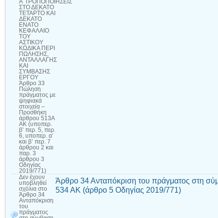
Α΄ΤΡΟΠΟΠΟΙΗΣΕΙΣ
ΣΤΟ ΔΕΚΑΤΟ
ΤΕΤΑΡΤΟ ΚΑΙ
ΔΕΚΑΤΟ
ΕΝΑΤΟ
ΚΕΦΑΛΑΙΟ
ΤΟΥ
ΑΣΤΙΚΟΥ
ΚΩΔΙΚΑ ΠΕΡΙ
ΠΩΛΗΣΗΣ,
ΑΝΤΑΛΛΑΓΗΣ
ΚΑΙ
ΣΥΜΒΑΣΗΣ
ΕΡΓΟΥ
Άρθρο 33
Πώληση
πράγματος με
ψηφιακά
στοιχεία –
Προσθήκη
άρθρου 513Α
ΑΚ (υποπερ.
β’ περ. 5, περ.
6, υποπερ. α’
και β’ περ. 7
άρθρου 2 και
παρ. 3
άρθρου 3
Οδηγίας
2019/771)
Δεν έχουν
Άρθρο 34 Ανταπόκριση του πράγματος στη σύ
υποβληθεί
534 ΑΚ (άρθρο 5 Οδηγίας 2019/771)
σχόλια
στο
Άρθρο 34
Ανταπόκριση
του
πράγματος
στη σύμβαση