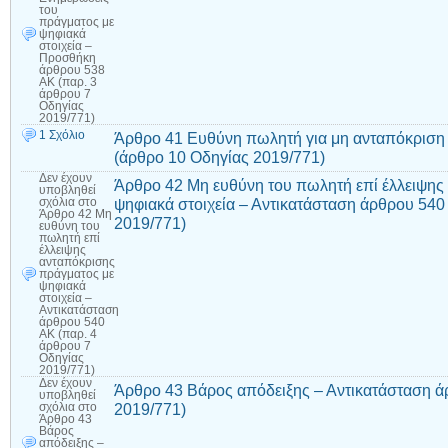
του
πράγματος με
ψηφιακά
στοιχεία –
Προσθήκη
άρθρου 538
ΑΚ (παρ. 3
άρθρου 7
Οδηγίας
2019/771)
1 Σχόλιο
Άρθρο 41 Ευθύνη πωλητή για μη ανταπόκριση
(άρθρο 10 Οδηγίας 2019/771)
Δεν έχουν
Άρθρο 42 Μη ευθύνη του πωλητή επί έλλειψης
υποβληθεί
ψηφιακά στοιχεία – Αντικατάσταση άρθρου 540
σχόλια
στο
Άρθρο 42 Μη
2019/771)
ευθύνη του
πωλητή επί
έλλειψης
ανταπόκρισης
πράγματος με
ψηφιακά
στοιχεία –
Αντικατάσταση
άρθρου 540
ΑΚ (παρ. 4
άρθρου 7
Οδηγίας
2019/771)
Δεν έχουν
Άρθρο 43 Βάρος απόδειξης – Αντικατάσταση 
υποβληθεί
2019/771)
σχόλια
στο
Άρθρο 43
Βάρος
απόδειξης –