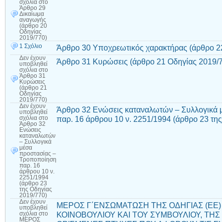
σχόλια
στο
Άρθρο 29
Δικαίωμα
αναγωγής
(άρθρο 20
Οδηγίας
2019/770)
1 Σχόλιο
Άρθρο 30 Υποχρεωτικός χαρακτήρας (άρθρο 2
Δεν έχουν
Άρθρο 31 Κυρώσεις (άρθρο 21 Οδηγίας 2019/
υποβληθεί
σχόλια
στο
Άρθρο 31
Κυρώσεις
(άρθρο 21
Οδηγίας
2019/770)
Δεν έχουν
Άρθρο 32 Ενώσεις καταναλωτών – Συλλογικά 
υποβληθεί
παρ. 16 άρθρου 10 ν. 2251/1994 (άρθρο 23 τη
σχόλια
στο
Άρθρο 32
Ενώσεις
καταναλωτών
– Συλλογικά
μέσα
προστασίας –
Τροποποίηση
παρ. 16
άρθρου 10 ν.
2251/1994
(άρθρο 23
της Οδηγίας
2019/770)
Δεν έχουν
ΜΕΡΟΣ Γ΄ΕΝΣΩΜΑΤΩΣΗ ΤΗΣ ΟΔΗΓΙΑΣ (EE) 
υποβληθεί
ΚΟΙΝΟΒΟΥΛΙΟΥ ΚΑΙ ΤΟΥ ΣΥΜΒΟΥΛΙΟΥ, ΤΗΣ 
σχόλια
στο
ΜΕΡΟΣ