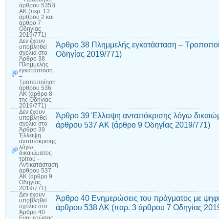
άρθρου 535Β
ΑΚ (περ. 13
άρθρου 2 και
άρθρο 7
Οδηγίας
2019/771)
Δεν έχουν
Άρθρο 38 Πλημμελής εγκατάσταση – Τροποποί
υποβληθεί
Οδηγίας 2019/771)
σχόλια
στο
Άρθρο 38
Πλημμελής
εγκατάσταση
–
Τροποποίηση
άρθρου 536
ΑΚ (άρθρο 8
της Οδηγίας
2019/771)
Δεν έχουν
Άρθρο 39 Έλλειψη ανταπόκρισης λόγω δικαιώμ
υποβληθεί
άρθρου 537 ΑΚ (άρθρο 9 Οδηγίας 2019/771)
σχόλια
στο
Άρθρο 39
Έλλειψη
ανταπόκρισης
λόγω
δικαιώματος
τρίτου –
Αντικατάσταση
άρθρου 537
ΑΚ (άρθρο 9
Οδηγίας
2019/771)
Δεν έχουν
Άρθρο 40 Ενημερώσεις του πράγματος με ψηφι
υποβληθεί
άρθρου 538 ΑΚ (παρ. 3 άρθρου 7 Οδηγίας 201
σχόλια
στο
Άρθρο 40
Ενημερώσεις