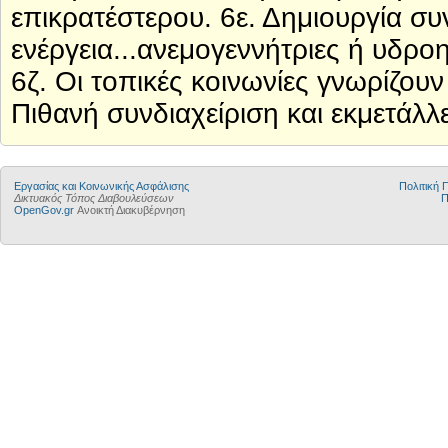
επικρατέστερου. 6ε. Δημιουργία σ
ενέργεια...ανεμογεννήτριες ή υδρο
6ζ. Οι τοπικές κοινωνίες γνωρίζου
Πιθανή συνδιαχείριση και εκμετάλ
Εργασίας και Κοινωνικής Ασφάλισης
Πολιτική
Δικτυακός Τόπος Διαβουλεύσεων
Π
OpenGov.gr
Ανοικτή Διακυβέρνηση