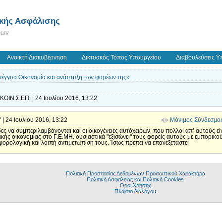
ικής Ασφάλισης
εων
Ανοικτή Διακυβέρνηση
Δικτυακός Τόπος Υπουργείου
Διαβουλεύσεις Υ
λέγγυα Οικονομία και ανάπτυξη των φορέων της»
ΙΝ.Σ.ΕΠ. | 24 Ιουλίου 2016, 13:22
' | 24 Ιουλίου 2016, 13:22
Μόνιμος Σύνδεσμο
 να συμπεριλαμβάνονται και οι οικογένειες αυτόχειρων, που πολλοί απ’ αυτούς είν
ς οικονομίας στο Γ.Ε.ΜΗ. ουσιαστικά "εξισώνει" τους φορείς αυτούς με εμπορικο
ν φορολογική και λοιπή αντιμετώπιση τους. Ίσως πρέπει να επανεξεταστεί
Πολιτική Προστασίας Δεδομένων Προσωπικού Χαρακτήρα
Πολιτική Ασφαλείας και Πολιτική Cookies
Όροι Χρήσης
Πλαίσιο Διαλόγου