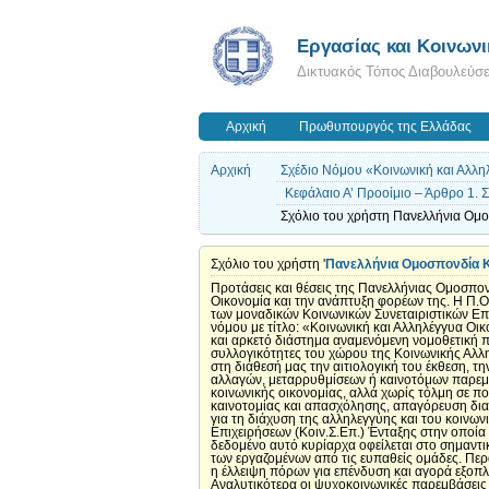
Εργασίας και Κοινων
Δικτυακός Τόπος Διαβουλεύσ
Αρχική
Πρωθυπουργός της Ελλάδας
Αρχική
Σχέδιο Νόμου «Κοινωνική και Αλλη
Κεφάλαιο Α’ Προοίμιο – Άρθρο 1. 
Σχόλιο του χρήστη Πανελλήνια Ομο
Σχόλιο του χρήστη '
Πανελλήνια Ομοσπονδία 
Προτάσεις και θέσεις της Πανελλήνιας Ομοσπον
Οικονομία και την ανάπτυξη φορέων της. Η Π.
των μοναδικών Κοινωνικών Συνεταιριστικών Επι
νόμου με τίτλο: «Κοινωνική και Αλληλέγγυα Οι
και αρκετό διάστημα αναμενόμενη νομοθετική
συλλογικότητες του χώρου της Κοινωνικής Αλληλ
στη διάθεσή μας την αιτιολογική του έκθεση, 
αλλαγών, μεταρρυθμίσεων ή καινοτόμων παρεμβ
κοινωνικής οικονομίας, αλλά χωρίς τόλμη σε π
καινοτομίας και απασχόλησης, απαγόρευση δια
για τη διάχυση της αλληλεγγύης και του κοινων
Επιχειρήσεων (Κοιν.Σ.Επ.) Ένταξης στην οποία 
δεδομένο αυτό κυρίαρχα οφείλεται στο σημαντι
των εργαζομένων από τις ευπαθείς ομάδες. Περ
η έλλειψη πόρων για επένδυση και αγορά εξοπλ
Αναλυτικότερα οι ψυχοκοινωνικές παρεμβάσεις τ