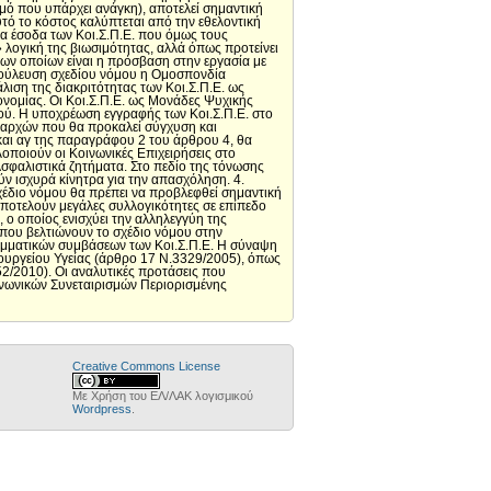
μό που υπάρχει ανάγκη), αποτελεί σημαντική
τό το κόστος καλύπτεται από την εθελοντική
α έσοδα των Κοι.Σ.Π.Ε. που όμως τους
» λογική της βιωσιμότητας, αλλά όπως προτείνει
ων οποίων είναι η πρόσβαση στην εργασία με
βούλευση σχεδίου νόμου η Ομοσπονδία
άλιση της διακριτότητας των Κοι.Σ.Π.Ε. ως
νομίας. Οι Κοι.Σ.Π.Ε. ως Μονάδες Ψυχικής
τού. Η υποχρέωση εγγραφής των Κοι.Σ.Π.Ε. στο
 αρχών που θα προκαλεί σύγχυση και
και αγ της παραγράφου 2 του άρθρου 4, θα
οποιούν οι Κοινωνικές Επιχειρήσεις στο
σφαλιστικά ζητήματα. Στο πεδίο της τόνωσης
ν ισχυρά κίνητρα για την απασχόληση. 4.
έδιο νόμου θα πρέπει να προβλεφθεί σημαντική
ποτελούν μεγάλες συλλογικότητες σε επίπεδο
 ο οποίος ενισχύει την αλληλεγγύη της
 που βελτιώνουν το σχέδιο νόμου στην
αμματικών συμβάσεων των Κοι.Σ.Π.Ε. Η σύναψη
ουργείου Υγείας (άρθρο 17 Ν.3329/2005), όπως
52/2010). Οι αναλυτικές προτάσεις που
ινωνικών Συνεταιρισμών Περιορισμένης
Creative Commons License
Με Χρήση του ΕΛ/ΛΑΚ λογισμικού
Wordpress
.