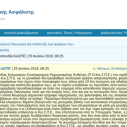
ικής Ασφάλισης
εων
Ανοικτή Διακυβέρνηση
Δικτυακός Τόπος Υπουργείου
Διαβουλεύσεις Υ
λέγγυα Οικονομία και ανάπτυξη των φορέων της»
Σκοπός
σπονδία ΚοιΣΠΕ | 25 Ιουλίου 2016, 08:25
ΚοιΣΠΕ
' | 25 Ιουλίου 2016, 08:25
Μόνιμος Σύνδεσμο
δίας Κοινωνικών Συνεταιρισμών Περιορισμένης Ευθύνης (Π.Ο.Κοι.Σ.Π.Ε.) του σχεδ
Ο.Κοι.Σ.Π.Ε. ως το μοναδικό δευτεροβάθμιο συλλογικό όργανο εκπροσώπησης φορέω
χειρήσεων που έχουν στην πλειοψηφία τους πάνω από 10 έτη συνεχούς και αδιάλειπ
κονομία και ανάπτυξη φορέων της», με το παρόν υποβάλλει τις προτάσεις στην κατε
 παρέμβαση προσδοκούσαμε να ήταν πιο τολμηρή στην κατεύθυνση παροχής ισχυρών
έγγυας Οικονομίας τόσο για την έναρξη τους, όσο και για τη λειτουργία τους. Αρχικ
την οποία θεωρούμε σημαντικό έγγραφο τεκμηρίωσης της φιλοσοφίας και της αναγκα
άσεων που θέλει να εισάγει. Περαιτέρω διαπιστώνεται μεν μια προσπάθεια ομολο
ολλά επιμέρους θέματα (διεύρυνση της μετοχικής βάσης των κοινωνικών επιχειρήσε
νομής του πλεονάσματος (και όχι των κερδών) των επιχειρήσεων σε μέλη-μη εργαζ
ικού ελέγχου κ.α.) Ειδικότερα είναι πλέον βέβαιο από την έως τώρα εμπειρία, ότι σ
αυτοδίκαια υπάγονται οι Κοι.Σ.Π.Ε., που εποπτεύονται από το Υπουργείο Υγείας, η 
κό και πολλές φορές δυσβάστακτο διοικητικό κόστος, που δεν είναι άλλο από το κό
αιτέρω ισχυροί λόγοι που δημιουργούν προβλήματα βιωσιμότητας είναι η έλλειψη 
ισμού παραγωγικών δραστηριοτήτων. Τα ανωτέρω ζητήματα δεν θίγει και δεν τολμά 
ις οποίες οφείλουν να εξασφαλίζουν οι Κοι.Σ.Π.Ε., ως μονάδες ψυχικής υγείας, γι