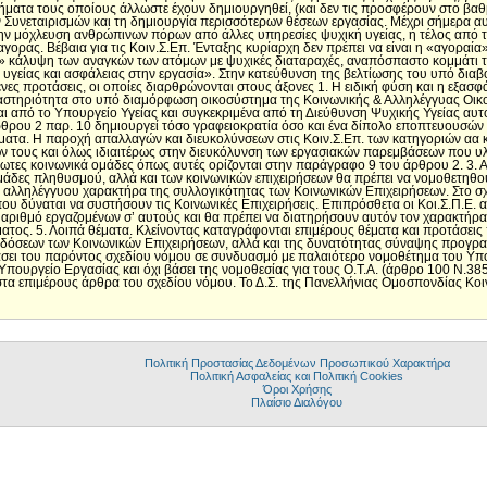
ματα τους οποίους άλλωστε έχουν δημιουργηθεί, (και δεν τις προσφέρουν στο βαθ
 Συνεταιρισμών και τη δημιουργία περισσότερων θέσεων εργασίας. Μέχρι σήμερα αυ
την μόχλευση ανθρώπινων πόρων από άλλες υπηρεσίες ψυχική υγείας, ή τέλος από τ
γοράς. Βέβαια για τις Κοιν.Σ.Επ. Ένταξης κυρίαρχη δεν πρέπει να είναι η «αγοραία
ή» κάλυψη των αναγκών των ατόμων με ψυχικές διαταραχές, αναπόσπαστο κομμάτι τ
γείας και ασφάλειας στην εργασία». Στην κατεύθυνση της βελτίωσης του υπό δια
ένες προτάσεις, οι οποίες διαρθρώνονται στους άξονες 1. Η ειδική φύση και η εξασφ
αστηριότητα στο υπό διαμόρφωση οικοσύστημα της Κοινωνικής & Αλληλέγγυας Οικο
ι από το Υπουργείο Υγείας και συγκεκριμένα από τη Διεύθυνση Ψυχικής Υγείας αυ
ρου 2 παρ. 10 δημιουργεί τόσο γραφειοκρατία όσο και ένα δίπολο εποπτευουσών
ατα. Η παροχή απαλλαγών και διευκολύνσεων στις Κοιν.Σ.Επ. των κατηγοριών αα 
ν τους και όλως ιδιαιτέρως στην διευκόλυνση των εργασιακών παρεμβάσεων που υλ
ωτες κοινωνικά ομάδες όπως αυτές ορίζονται στην παράγραφο 9 του άρθρου 2. 3. Α
δες πληθυσμού, αλλά και των κοινωνικών επιχειρήσεων θα πρέπει να νομοθετηθού
 αλληλέγγυου χαρακτήρα της συλλογικότητας των Κοινωνικών Επιχειρήσεων. Στο σχ
 δύναται να συστήσουν τις Κοινωνικές Επιχειρήσεις. Επιπρόσθετα οι Κοι.Σ.Π.Ε. α
 αριθμό εργαζομένων σ’ αυτούς και θα πρέπει να διατηρήσουν αυτόν τον χαρακτήρα,
ματος. 5. Λοιπά θέματα. Κλείνοντας καταγράφονται επιμέρους θέματα και προτάσεις
πιδόσεων των Κοινωνικών Επιχειρήσεων, αλλά και της δυνατότητας σύναψης προγρ
σει του παρόντος σχεδίου νόμου σε συνδυασμό με παλαιότερο νομοθέτημα του Υπ
Υπουργείο Εργασίας και όχι βάσει της νομοθεσίας για τους Ο.Τ.Α. (άρθρο 100 Ν.38
 στα επιμέρους άρθρα του σχεδίου νόμου. Το Δ.Σ. της Πανελλήνιας Ομοσπονδίας Κο
Πολιτική Προστασίας Δεδομένων Προσωπικού Χαρακτήρα
Πολιτική Ασφαλείας και Πολιτική Cookies
Όροι Χρήσης
Πλαίσιο Διαλόγου