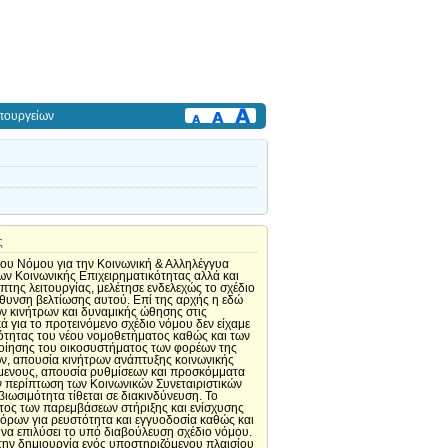
πουργείων
ς
ίου Νόμου για την Κοινωνική & Αλληλέγγυα
ν Κοινωνικής Επιχειρηματικότητας αλλά και
της λειτουργίας, μελέτησε ενδελεχώς το σχέδιο
ύθυνση βελτίωσης αυτού. Επί της αρχής η εδώ
 κινήτρων και δυναμικής ώθησης στις
ά για το προτεινόμενο σχέδιο νόμου δεν είχαμε
ιότητας του νέου νομοθετήματος καθώς και των
ποίησης του οικοσυστήματος των φορέων της
ων, απουσία κινήτρων ανάπτυξης κοινωνικής
όμενους, απουσία ρυθμίσεων και προσκόμματα
την περίπτωση των Κοινωνικών Συνεταιριστικών
βιωσιμότητα τίθεται σε διακινδύνευση. Το
στος των παρεμβάσεων στήριξης και ενίσχυσης
πόρων για ρευστότητα και εγγυοδοσία καθώς και
να επιλύσει το υπό διαβούλευση σχέδιο νόμου.
α την δημιουργία ενός υποστηριζόμενου πλαισίου