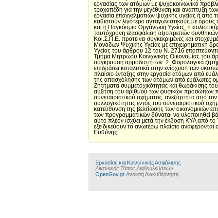
εργασίας των ατόμων με ψυχοκοινωνικά προβλή
τροχοπέδη για την μεγέθυνση και ανάπτυξη των
εργασία επαγγελματιών ψυχικής υγείας ή από 
καθιστούν λιγότερο ανταγωνιστικούς με όρους α
και η Παγκόσμια Οργάνωση Υγείας, η «ολιστικ
ταυτόχρονη εξασφάλιση αξιοπρεπών συνθηκών υ
Κοι.Σ.Π.Ε. προτείνει συγκεκριμένες και στοχευμ
Μονάδων Ψυχικής Υγείας με επιχειρηματική δρ
Υγείας του άρθρου 12 του Ν. 2716 εποπτεύοντα
Τμήμα Μητρώου Κοινωνικής Οικονομίας του άρθ
σύγκρουση αρμοδιοτήτων. 2. Φορολογικά ζητήμ
επιδράσει καταλυτικά στην ενίσχυση των σκοπώ
πλαίσιο ένταξης στην εργασία ατόμων από ευάλ
της απασχόλησης των ατόμων από ευάλωτες ομά
Ζητήματα συμμετοχικότητας και θωράκισης του
αύξηση του αριθμού των φυσικών προσώπων που
συνεταιριστικού σχήματος, ανεξάρτητα από τον
συλλογικότητας εντός του συνεταιριστικού σχή
κατεύθυνση της βελτίωσης των οικονομικών ε
των προγραμματικών δύναται να υλοποιηθεί βά
αυτό πλέον ισχύει μετά την έκδοση ΚΥΑ από το 
εξειδικεύουν το ανωτέρω πλαίσιο αναφέρονται
Ευθύνης
Εργασίας και Κοινωνικής Ασφάλισης
Δικτυακός Τόπος Διαβουλεύσεων
OpenGov.gr
Ανοικτή Διακυβέρνηση