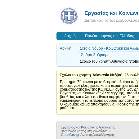
Εργασίας και Κοινων
Δικτυακός Τόπος Διαβουλεύσ
Αρχική
Πρωθυπουργός της Ελλάδας
Αρχική
Σχέδιο Νόμου «Κοινωνική και Αλλη
Άρθρο 2. Ορισμοί
Σχόλιο του χρήστη Αθανασία Ντόβα 
Σχόλιο του χρήστη '
Αθανασία Ντόβα
' | 26 Ιουλ
Ερώτημα: Σύμφωνα με το θεσμικό πλαίσιο υπήκ
προσφύγων κλπ., χωρίς καμία περαιτέρω άδεια 
χρηματοδοτήσεων της ΚΟΙΝΣΕΠ αυτής. Σαν Δημ
Εργασίας και Κοινωνικής Αλληλεγγύης, μπορεί 
βοηθείας και τελικά το εθνικό συμφέρον; Γιατ
ναρκωτικών, ή το ξέπλυμα μαύρου χρήματος γίν
Οικονομίας και να αποκτήσουν οι Φορείς της τη
μαθήματα.
Εργασίας και Κοινωνικής Ασφάλισης
Δικτυακός Τόπος Διαβουλεύσεων
OpenGov.gr
Ανοικτή Διακυβέρνηση