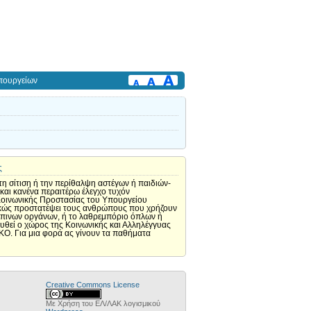
πουργείων
ς
 σίτιση ή την περίθαλψη αστέγων ή παιδιών-
και κανένα περαιτέρω έλεγχο τυχόν
Κοινωνικής Προστασίας του Υπουργείου
παρκώς προστατέψει τους ανθρώπους που χρήζουν
ρώπινων οργάνων, ή το λαθρεμπόριο όπλων ή
υθεί ο χώρος της Κοινωνικής και Αλληλέγγυας
ΜΚΟ. Για μια φορά ας γίνουν τα παθήματα
Creative Commons License
Με Χρήση του ΕΛ/ΛΑΚ λογισμικού