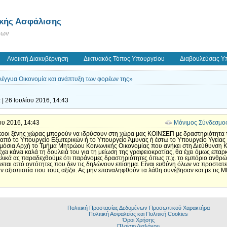
ικής Ασφάλισης
εων
Ανοικτή Διακυβέρνηση
Δικτυακός Τόπος Υπουργείου
Διαβουλεύσεις Υ
λέγγυα Οικονομία και ανάπτυξη των φορέων της»
| 26 Ιουλίου 2016, 14:43
ίου 2016, 14:43
Μόνιμος Σύνδεσμο
οοι ξένης χώρας μπορούν να ιδρύσουν στη χώρα μας ΚΟΙΝΣΕΠ με δραστηριότητα τη
από το Υπουργείο Εξωτερικών ή το Υπουργείο Άμυνας ή έστω το Υπουργείο Υγείας 
όσια Αρχή το Τμήμα Μητρώου Κοινωνικής Οικονομίας που ανήκει στη Διεύθυνση 
έχει κάνει καλά τη δουλειά του για τη μείωση της γραφειοκρατίας, θα έχει όμως ε
ί τελικά ας παραδεχθούμε ότι παράνομες δραστηριότητες όπως π.χ. το εμπόριο ανθ
εται από οντότητες που δεν τις δηλώνουν επίσημα. Είναι ευθύνη όλων να προστατε
ν αξιοπιστία που τους αξίζει. Ας μην επαναληφθούν τα λάθη συνέβησαν και με τις 
Πολιτική Προστασίας Δεδομένων Προσωπικού Χαρακτήρα
Πολιτική Ασφαλείας και Πολιτική Cookies
Όροι Χρήσης
Πλαίσιο Διαλόγου