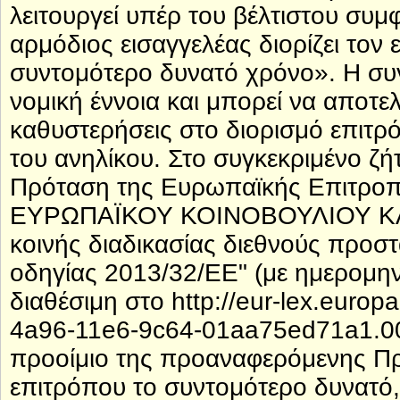
λειτουργεί υπέρ του βέλτιστου συμφ
αρμόδιος εισαγγελέας διορίζει τον
συντομότερο δυνατό χρόνο». Η συ
νομική έννοια και μπορεί να αποτελ
καθυστερήσεις στο διορισμό επιτρ
του ανηλίκου. Στο συγκεκριμένο ζή
Πρόταση της Ευρωπαϊκής Επιτρο
ΕΥΡΩΠΑΪΚΟΥ ΚΟΙΝΟΒΟΥΛΙΟΥ ΚΑΙ
κοινής διαδικασίας διεθνούς προσ
οδηγίας 2013/32/ΕΕ" (με ημερομηνί
διαθέσιμη στο http://eur-lex.europ
4a96-11e6-9c64-01aa75ed71a1.0
προοίμιο της προαναφερόμενης Πρ
επιτρόπου το συντομότερο δυνατό,