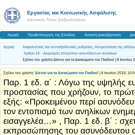
Εργασίας και Κοινωνικής Ασφάλισης
Δικτυακός Τόπος Διαβουλεύσεων
Αρχική
Πρωθυπουργός της Ελλάδας
Ανοικτή Διακυβέρνηση
Δι
Αρχική
Ασφαλιστικές και συνταξιοδοτικές ρυθμίσεις, Αντιμετώπιση της αδήλ
Άρθρο 16 – Διορισμός επιτρόπου ασυνόδευτων ανηλίκων
Σχόλιο του χρήστη Δίκτυο για τα Δικαιώματα του Παιδιού | 8 Ιουνίου 
Σχόλιο του χρήστη '
Δίκτυο για τα Δικαιώματα του Παιδιού
' | 8 Ιουνίου 2018, 10:
Παρ. 1 εδ. α΄ : Λόγω της υψηλής 
προστασίας που χρήζουν, το πρώτ
εξής: «Προκειμένου περί ασυνόδε
τον εντοπισμό των ανηλίκων ενημ
εισαγγελέα…» , Παρ. 1 εδ. β΄ : σχ
εκπροσώπησης του ασυνόδευτου α