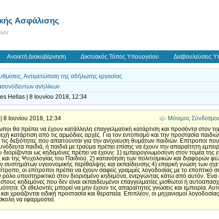
ικής Ασφάλισης
εων
Ανοικτή Διακυβέρνηση
Δικτυακός Τόπος Υπουργείου
Διαβουλεύσεις Υ
ρυθμίσεις, Αντιμετώπιση της αδήλωτης εργασίας
 ασυνόδευτων ανηλίκων
s Hellas | 8 Ιουνίου 2018, 12:34
' | 8 Ιουνίου 2018, 12:34
Μόνιμος Σύνδεσμο
όσωποι θα πρέπει να έχουν κατάλληλη επαγγελματική κατάρτιση και προσόντα στον τ
εχή κατάρτιση από τις αρμόδιες αρχές. Για τον εντοπισμό και την προστασία παιδι
ι τις δεξιότητες που απαιτούνται για την ανίχνευση θυμάτων παιδιών. Επίτροποι που
δευτα παιδιά, ή παιδιά με τραύμα πρέπει επίσης να έχουν την απαραίτητη εμπειρ
υ διορίζονται ως κηδεμόνες πρέπει να έχουν: 1) εμπειρογνωμοσύνη στον τομέα της 
και της Ψυχολογίας του Παιδιού. 2) κατανόηση των πολιτισμικών και διαφορών φ
ν συστημάτων υγειονομικής περίθαλψης και εκπαίδευσης 4) επαρκή γνώση των σχετι
ο επίτροπο, οι επίτροποι πρέπει να έχουν σαφείς γραμμές λογοδοσίας με το εποπτικ
ν ρόλο υποστηρικτικό στον διορισμένο κηδεμόνα, ενεργώντας κάτω από αυτόν. Ένα σ
 στους κηδεμόνες που δεν είναι εκπαιδευμένοι επαγγελματίες μισθωτοί ή αυτοαπασ
ότητα. Οι εθελοντές μπορεί να μην έχουν τις απαραίτητες γνώσεις και εμπειρία. Αυτ
αι χρειάζονται ειδική προστασία και θεραπεία. Επιπλέον, οι μηχανισμοί λογοδοσία
σκολη να εφαρμοστεί.