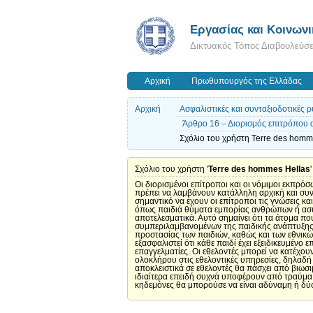
Εργασίας και Κοινων
Δικτυακός Τόπος Διαβουλεύσ
Αρχική
Πρωθυπουργός της Ελλάδας
Αρχική
Ασφαλιστικές και συνταξιοδοτικές 
Άρθρο 16 – Διορισμός επιτρόπου
Σχόλιο του χρήστη Terre des homme
Σχόλιο του χρήστη '
Terre des hommes Hellas
Οι διορισμένοι επίτροποι και οι νόμιμοι εκπρ
πρέπει να λαμβάνουν κατάλληλη αρχική και συν
σημαντικό να έχουν οι επίτροποι τις γνώσεις κα
όπως παιδιά θύματα εμπορίας ανθρώπων ή ασυνό
αποτελεσματικά. Αυτό σημαίνει ότι τα άτομα πο
συμπεριλαμβανομένων της παιδικής ανάπτυξης 
προστασίας των παιδιών, καθώς και των εθνικώ
εξασφαλιστεί ότι κάθε παιδί έχει εξειδικευμέν
επαγγελματίες. Οι εθελοντές μπορεί να κατέχου
ολοκλήρου στις εθελοντικές υπηρεσίες, δηλαδή
αποκλειστικά σε εθελοντές θα πάσχει από βιωσιμ
ιδιαίτερα επειδή συχνά υποφέρουν από τραύμα κ
κηδεμόνες θα μπορούσε να είναι αδύναμη ή δύ