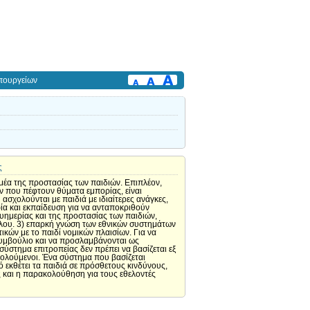
πουργείων
ς
ομέα της προστασίας των παιδιών. Επιπλέον,
ών που πέφτουν θύματα εμπορίας, είναι
 ασχολούνται με παιδιά με ιδιαίτερες ανάγκες,
ία και εκπαίδευση για να ανταποκριθούν
ευημερίας και της προστασίας των παιδιών,
ύλου. 3) επαρκή γνώση των εθνικών συστημάτων
κών με το παιδί νομικών πλαισίων. Για να
ό συμβούλιο και να προσλαμβάνονται ως
ύστημα επιτροπείας δεν πρέπει να βασίζεται εξ
χολούμενοι. Ένα σύστημα που βασίζεται
ό εκθέτει τα παιδιά σε πρόσθετους κινδύνους,
ς και η παρακολούθηση για τους εθελοντές