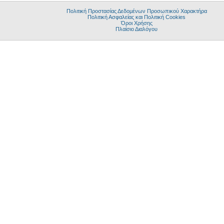
Πολιτική Προστασίας Δεδομένων Προσωπικού Χαρακτήρα
Πολιτική Ασφαλείας και Πολιτική Cookies
Όροι Χρήσης
Πλαίσιο Διαλόγου