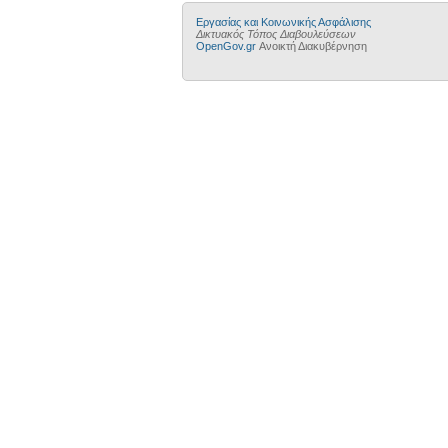
Εργασίας και Κοινωνικής Ασφάλισης
Δικτυακός Τόπος Διαβουλεύσεων
OpenGov.gr
Ανοικτή Διακυβέρνηση