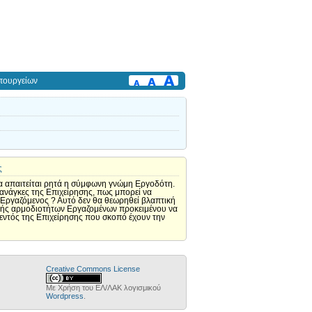
πουργείων
ς
να απαιτείται ρητά η σύμφωνη γνώμη Εργοδότη.
ανάγκες της Επιχείρησης, πως μπορεί να
ς Εργαζόμενος ? Αυτό δεν θα θεωρηθεί βλαπτική
μής αρμοδιοτήτων Εργαζομένων προκειμένου να
εντός της Επιχείρησης που σκοπό έχουν την
Creative Commons License
Με Χρήση του ΕΛ/ΛΑΚ λογισμικού
Wordpress
.