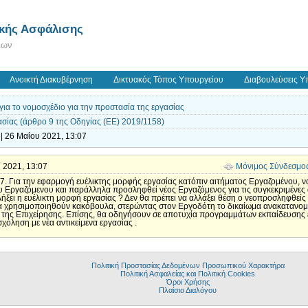
ικής Ασφάλισης
εων
Ανοικτή Διακυβέρνηση
Δικτυακός Τόπος Υπουργείου
Διαβουλεύσεις Υ
ια το νομοσχέδιο για την προστασία της εργασίας
ασίας (άρθρο 9 της Οδηγίας (EE) 2019/1158)
| 26 Μαΐου 2021, 13:07
υ 2021, 13:07
Μόνιμος Σύνδεσμο
47. Για την εφαρμογή ευέλικτης μορφής εργασίας κατόπιν αιτήματος Εργαζομένου, 
υ Εργαζόμενου και παράλληλα προσληφθεί νέος Εργαζόμενος για τις συγκεκριμένες 
λήξει η ευέλικτη μορφή εργασίας ? Δεν θα πρέπει να αλλάξει θέση ο νεοπροσληφθεί
α χρησιμοποιηθούν κακόβουλα, στερώντας στον Εργοδότη το δικαίωμα ανακατανο
 της Επιχείρησης. Επίσης, θα οδηγήσουν σε αποτυχία προγραμμάτων εκπαίδευσης 
χόληση με νέα αντικείμενα εργασίας .
Πολιτική Προστασίας Δεδομένων Προσωπικού Χαρακτήρα
Πολιτική Ασφαλείας και Πολιτική Cookies
Όροι Χρήσης
Πλαίσιο Διαλόγου