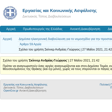
Εργασίας και Κοινωνικής Ασφάλισης
Δικτυακός Τόπος Διαβουλεύσεων
Αρχική
Πρωθυπουργός της Ελλάδας
Ανοικτή Διακυβέρνηση
Δι
Αρχική
Δημόσια ηλεκτρονική διαβούλευση για το νομοσχέδιο για την προστασ
Άρθρο 59 Αργία
Σχόλιο του χρήστη Σκίννερ Ανδρέας-Γεώργιος | 27 Μαΐου 2021, 21:42
Σχόλιο του χρήστη '
Σκίννερ Ανδρέας-Γεώργιος
' | 27 Μαΐου 2021, 21:42
Πρέπει να αναγνωριστούν όσες αργίες αναγνωρίζονται και στον Δημόσιο Τομέα, εν
Μουσουλμάνους της Θράκης (και όχι μόνο), χωρίς να τους στερούνται οι πάγιες α
Εργασίας και Κοινωνικής Ασφάλισης
Πολιτική
Δικτυακός Τόπος Διαβουλεύσεων
Π
OpenGov.gr
Ανοικτή Διακυβέρνηση