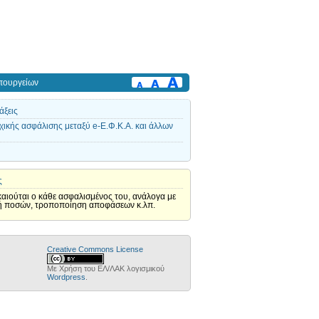
πουργείων
άξεις
ικής ασφάλισης μεταξύ e-Ε.Φ.Κ.Α. και άλλων
ς
ικαιούται ο κάθε ασφαλισμένος του, ανάλογα με
αγή ποσών, τροποποίηση αποφάσεων κ.λπ.
Creative Commons License
Με Χρήση του ΕΛ/ΛΑΚ λογισμικού
Wordpress
.