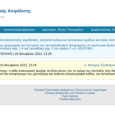
ικής Ασφάλισης
εων
Ανοικτή Διακυβέρνηση
Δικτυακός Τόπος Υπουργείου
Διαβουλεύσεις Υ
υνταξιοδοτικής νομοθεσίας, ενίσχυση ευάλωτων κοινωνικών ομάδων και άλλες διατ
 οργανισμού για την κρίση του συνταξιοδοτικού δικαιώματος σε περίπτωση διαδοχ
ποίηση παρ. 1-4 και προσθήκη παρ. 5 στο άρθρο 2 ν.δ. 4202/1961
ΠΟΥΛΗΣ | 19 Οκτωβρίου 2022, 13:29
| 19 Οκτωβρίου 2022, 13:29
Μόνιμος Σύνδεσμο
ιότερο, ο κάθε επικουρικός φορέας να δίνει μόνος του το τμήμα της σύνταξης που δ
ου. Έτσι θα αποφύγουμε την χρονοβόρα και άσκοπη αλληλογραφία καθώς την ανταλλ
Πολιτική Προστασίας Δεδομένων Προσωπικού Χαρακτήρα
Πολιτική Ασφαλείας και Πολιτική Cookies
Όροι Χρήσης
Πλαίσιο Διαλόγου