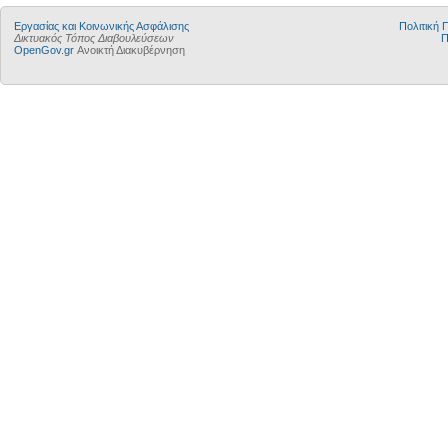
Εργασίας και Κοινωνικής Ασφάλισης
Πολιτική
Δικτυακός Τόπος Διαβουλεύσεων
Π
OpenGov.gr
Ανοικτή Διακυβέρνηση