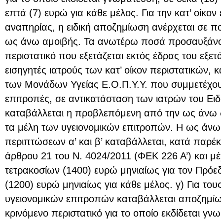
επτά (7) ευρώ για κάθε μέλος. Για την κατ’ οίκον
αναπηρίας, η ειδική αποζημίωση ανέρχεται σε πο
ως άνω αμοιβής. Τα ανωτέρω ποσά προσαυξάνον
περιστατικό που εξετάζεται εκτός έδρας του εξετά
εισηγητές ιατρούς των κατ’ οίκον περιστατικών, κ
των Μονάδων Υγείας Ε.Ο.Π.Υ.Υ. που συμμετέχουν
επιτροπές, σε αντικατάσταση των ιατρών του Ει
καταβάλλεται η προβλεπόμενη από την ως άνω δ
τα μέλη των υγειονομικών επιτροπών. Η ως άνω
περιπτώσεων α’ και β’ καταβάλλεται, κατά παρέ
άρθρου 21 του Ν. 4024/2011 (ΦΕΚ 226 Α’) και μέ
τετρακοσίων (1400) ευρώ μηνιαίως για τον Πρόεδ
(1200) ευρώ μηνιαίως για κάθε μέλος. γ) Για του
υγειονομικών επιτροπών καταβάλλεται αποζημίω
κρινόμενο περιστατικό για το οποίο εκδίδεται γ