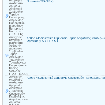
υποβληθεί
Ναυτικού (ΤΕΑΠΙΕΝ)
σχόλια
στο
Άρθρο 43:
Διοικητικό
Συμβούλιο
Ταμείου
Επικουρικής
Ασφάλισης
Προσωπικού
Ιδρυμάτων
Εμπορικού
Ναυτικού
(ΤΕΑΠΙΕΝ)
Δεν έχουν
Άρθρο 44: Διοικητικό Συμβούλιο Ταμείο Ασφάλισης Υπαλλήλω
υποβληθεί
Ωφέλειας (Τ.Α.Υ.Τ.Ε.Κ.Ω.)
σχόλια
στο
Άρθρο 44:
Διοικητικό
Συμβούλιο
Ταμείο
Ασφάλισης
Υπαλλήλων
Τραπεζών και
Επιχειρήσεων
Κοινής
Ωφέλειας
(Τ.Α.Υ.Τ.Ε.Κ.Ω.)
Δεν έχουν
Άρθρο 45: Διοικητικό Συμβούλιο Οργανισμών Περίθαλψης Α
υποβληθεί
σχόλια
στο
Άρθρο 45:
Διοικητικό
Συμβούλιο
Οργανισμών
Περίθαλψης
Ασφαλισμένων
Δημοσίου