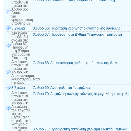
Άρθρο 65: Απόσπαση για γραμματειακή υποστήριξη
υποβληθεί
σχόλια
στο
Άρθρο 65:
Απόσπαση
για
γραμματειακή
υποστήριξη
3 Σχόλια
Άρθρο 66: Παράταση χορήγησης αναπηρικής σύνταξης
Δεν έχουν
Άρθρο 67: Προσφυγή στη Β’/θμια Υγειονομική Επιτροπή
υποβληθεί
σχόλια
στο
Άρθρο 67:
Προσφυγή
στη Β’/θμια
Υγειονομική
Επιτροπή
Δεν έχουν
Άρθρο 68: Διακανονισμός καθυστερούμενων οφειλών
υποβληθεί
σχόλια
στο
Άρθρο 68:
Διακανονισμός
καθυστερούμενων
οφειλών
3 Σχόλια
Άρθρο 69: Ανασφάλιστοι Υπερήλικες
Δεν έχουν
Άρθρο 70: Ασφάλιση των εργατών γης σε μεγαλύτερη ασφαλισ
υποβληθεί
σχόλια
στο
Άρθρο 70:
Ασφάλιση
των εργατών
γης σε
μεγαλύτερη
ασφαλιστική
κατηγορία
Δεν έχουν
Άρθρο 71: Προαιρετική ασφάλιση (πρώην) Ειδικών Ταμείων