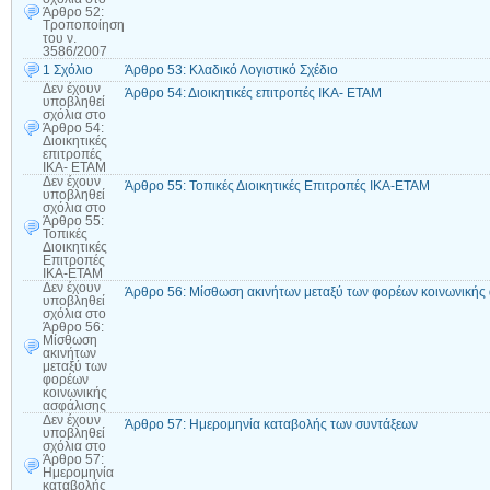
Άρθρο 52:
Τροποποίηση
του ν.
3586/2007
1 Σχόλιο
Άρθρο 53: Κλαδικό Λογιστικό Σχέδιο
Δεν έχουν
Άρθρο 54: Διοικητικές επιτροπές ΙΚΑ- ΕΤΑΜ
υποβληθεί
σχόλια
στο
Άρθρο 54:
Διοικητικές
επιτροπές
ΙΚΑ- ΕΤΑΜ
Δεν έχουν
Άρθρο 55: Τοπικές Διοικητικές Επιτροπές ΙΚΑ-ΕΤΑΜ
υποβληθεί
σχόλια
στο
Άρθρο 55:
Τοπικές
Διοικητικές
Επιτροπές
ΙΚΑ-ΕΤΑΜ
Δεν έχουν
Άρθρο 56: Μίσθωση ακινήτων μεταξύ των φορέων κοινωνικής
υποβληθεί
σχόλια
στο
Άρθρο 56:
Μίσθωση
ακινήτων
μεταξύ των
φορέων
κοινωνικής
ασφάλισης
Δεν έχουν
Άρθρο 57: Ημερομηνία καταβολής των συντάξεων
υποβληθεί
σχόλια
στο
Άρθρο 57:
Ημερομηνία
καταβολής