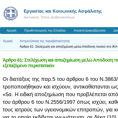
Εργασίας και Κοινωνικής Ασφάλισης
Δικτυακός Τόπος Διαβουλεύσεων
Αρχική
Πρωθυπουργός της Ελλάδας
Ανοικτή Διακυβέρνηση
Δι
Αρχική
Αντιμετώπιση της παραβατικότητας
Άρθρο 61: Στελέχωση και αποζημίωση μελώ Απόδοση ποσού στο ΙΚΑ-
Άρθρο 61: Στελέχωση και αποζημίωση μελώ Απόδοση π
εξεταζόμενο περιστατικόν
Οι διατάξεις της παρ.5 του άρθρου 6 του Ν.3863
τροποποιήθηκαν και ισχύουν, αντικαθίστανται ως
«5α. Η ειδική αποζημίωση που προβλέπεται από τ
του άρθρου 6 του Ν.2556/1997 όπως ισχύει, καθορ
τους ιατρούς των υγειονομικών επιτροπών, για κ
για το οποίο εκδίδεται γνωμάτευση, σε δέκα (10)