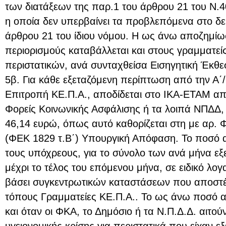
των διατάξεων της παρ.1 του άρθρου 21 του Ν.4
η οποία δεν υπερβαίνει τα προβλεπόμενα στο δε
άρθρου 21 του ίδιου νόμου. Η ως άνω αποζημίω
περιορισμούς καταβάλλεται και στους γραμματείς
περιστατικών, ανά συνταχθείσα Εισηγητική Έκθε
5β. Για κάθε εξεταζόμενη περίπτωση από την Α΄/
Επιτροπή ΚΕ.Π.Α., αποδίδεται στο ΙΚΑ-ΕΤΑΜ α
Φορείς Κοινωνικής Ασφάλισης ή τα λοιπά ΝΠΔΔ, 
46,14 ευρώ, όπως αυτό καθορίζεται στη με αρ.
(ΦΕΚ 1829 τ.Β΄) Υπουργική Απόφαση. Το ποσό 
τους υπόχρεους, για το σύνολο των ανά μήνα εξ
μέχρι το τέλος του επόμενου μήνα, σε ειδικό λ
βάσει συγκεντρωτικών καταστάσεων που αποστέλ
τόπους Γραμματείες ΚΕ.Π.Α.. Το ως άνω ποσό 
και όταν οι ΦΚΑ, το Δημόσιο ή τα Ν.Π.Δ.Δ. αιτού
υγειονομικής κρίσης για περιστατικά που είχαν εξ