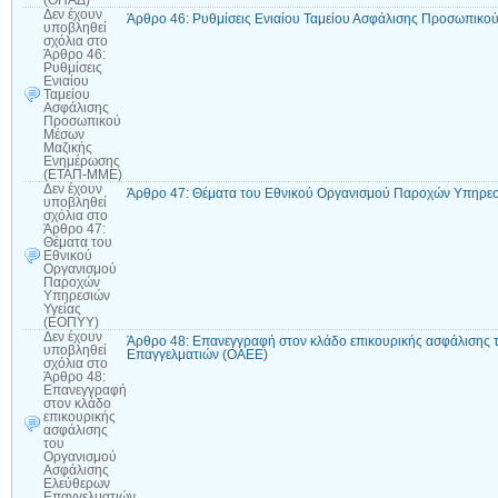
(ΟΠΑΔ)
Δεν έχουν
Άρθρο 46: Ρυθμίσεις Ενιαίου Ταμείου Ασφάλισης Προσωπικ
υποβληθεί
σχόλια
στο
Άρθρο 46:
Ρυθμίσεις
Ενιαίου
Ταμείου
Ασφάλισης
Προσωπικού
Μέσων
Μαζικής
Ενημέρωσης
(ΕΤΑΠ-ΜΜΕ)
Δεν έχουν
Άρθρο 47: Θέματα του Εθνικού Οργανισμού Παροχών Υπηρεσ
υποβληθεί
σχόλια
στο
Άρθρο 47:
Θέματα του
Εθνικού
Οργανισμού
Παροχών
Υπηρεσιών
Υγείας
(ΕΟΠΥΥ)
Δεν έχουν
Άρθρο 48: Επανεγγραφή στον κλάδο επικουρικής ασφάλισης
υποβληθεί
Επαγγελματιών (ΟΑΕΕ)
σχόλια
στο
Άρθρο 48:
Επανεγγραφή
στον κλάδο
επικουρικής
ασφάλισης
του
Οργανισμού
Ασφάλισης
Ελεύθερων
Επαγγελματιών