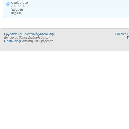
σχόλια
στο
Άρθρο 78:
Έναρξη
ισχύος
Εργασίας και Κοινωνικής Ασφάλισης
Πολιτική
Δικτυακός Τόπος Διαβουλεύσεων
Π
OpenGov.gr
Ανοικτή Διακυβέρνηση