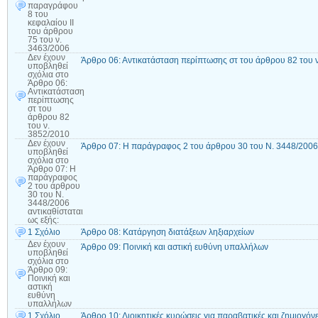
παραγράφου
8 του
κεφαλαίου ΙΙ
του άρθρου
75 του ν.
3463/2006
Δεν έχουν
Άρθρο 06: Αντικατάσταση περίπτωσης στ του άρθρου 82 του 
υποβληθεί
σχόλια
στο
Άρθρο 06:
Αντικατάσταση
περίπτωσης
στ του
άρθρου 82
του ν.
3852/2010
Δεν έχουν
Άρθρο 07: Η παράγραφος 2 του άρθρου 30 του Ν. 3448/2006 α
υποβληθεί
σχόλια
στο
Άρθρο 07: Η
παράγραφος
2 του άρθρου
30 του Ν.
3448/2006
αντικαθίσταται
ως εξής:
1 Σχόλιο
Άρθρο 08: Κατάργηση διατάξεων ληξιαρχείων
Δεν έχουν
Άρθρο 09: Ποινική και αστική ευθύνη υπαλλήλων
υποβληθεί
σχόλια
στο
Άρθρο 09:
Ποινική και
αστική
ευθύνη
υπαλλήλων
1 Σχόλιο
Άρθρο 10: Διοικητικές κυρώσεις για παραβατικές και ζημιογόν