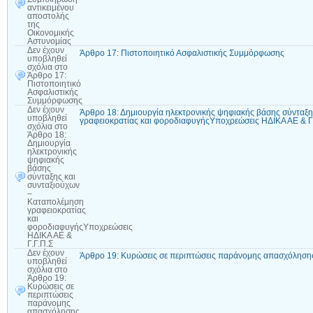
αντικειμένου
αποστολής
της
Οικονομικής
Αστυνομίας
Δεν έχουν
Άρθρο 17: Πιστοποιητικό Ασφαλιστικής Συμμόρφωσης
υποβληθεί
σχόλια
στο
Άρθρο 17:
Πιστοποιητικό
Ασφαλιστικής
Συμμόρφωσης
Δεν έχουν
Άρθρο 18: Δημιουργία ηλεκτρονικής ψηφιακής βάσης σύνταξ
υποβληθεί
γραφειοκρατίας και φοροδιαφυγήςΥποχρεώσεις ΗΔΙΚΑ ΑΕ & Γ
σχόλια
στο
Άρθρο 18:
Δημιουργία
ηλεκτρονικής
ψηφιακής
βάσης
σύνταξης και
συνταξιούχων
–
Καταπολέμηση
γραφειοκρατίας
και
φοροδιαφυγήςΥποχρεώσεις
ΗΔΙΚΑ ΑΕ &
Γ.Γ.Π.Σ
Δεν έχουν
Άρθρο 19: Κυρώσεις σε περιπτώσεις παράνομης απασχόληση
υποβληθεί
σχόλια
στο
Άρθρο 19:
Κυρώσεις σε
περιπτώσεις
παράνομης
απασχόλησης