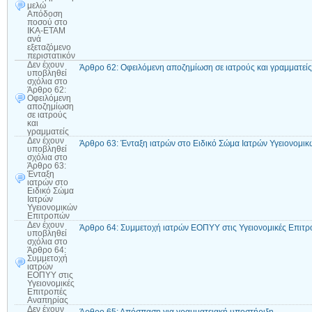
μελώ
Απόδοση
ποσού στο
ΙΚΑ-ΕΤΑΜ
ανά
εξεταζόμενο
περιστατικόν
Δεν έχουν
Άρθρο 62: Οφειλόμενη αποζημίωση σε ιατρούς και γραμματείς
υποβληθεί
σχόλια
στο
Άρθρο 62:
Οφειλόμενη
αποζημίωση
σε ιατρούς
και
γραμματείς
Δεν έχουν
Άρθρο 63: Ένταξη ιατρών στο Ειδικό Σώμα Ιατρών Υγειονομι
υποβληθεί
σχόλια
στο
Άρθρο 63:
Ένταξη
ιατρών στο
Ειδικό Σώμα
Ιατρών
Υγειονομικών
Επιτροπών
Δεν έχουν
Άρθρο 64: Συμμετοχή ιατρών ΕΟΠΥΥ στις Υγειονομικές Επιτ
υποβληθεί
σχόλια
στο
Άρθρο 64:
Συμμετοχή
ιατρών
ΕΟΠΥΥ στις
Υγειονομικές
Επιτροπές
Αναπηρίας
Δεν έχουν