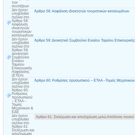
των
συντάξεων
Δεν έχουν
Άρθρο 58: Ασφάλιση ιδιοκτητών τουριστικών καταλυμάτων
υποβληθεί
σχόλια
στο
Άρθρο 58:
Ασφάλιση
ιδιοκτητών
τουριστικών
καταλυμάτων
Δεν έχουν
Άρθρο 59: Διοικητικό Συμβούλιο Ενιαίου Ταμείου Επικουρική
υποβληθεί
σχόλια
στο
Άρθρο 59:
Διοικητικό
Συμβούλιο
Ενιαίου
Ταμείου
Επικουρικής
Ασφάλισης
(ΕΤΕΑ)
Δεν έχουν
Άρθρο 60: Ρυθμίσεις προσωπικού – ΕΤΑΑ –Τομείς Μηχανικώ
υποβληθεί
σχόλια
στο
Άρθρο 60:
Ρυθμίσεις
προσωπικού
– ΕΤΑΑ –
Τομείς
Μηχανικών &
ΕΔΕ
Δεν έχουν
Άρθρο 61: Στελέχωση και αποζημίωση μελώ Απόδοση ποσού σ
υποβληθεί
σχόλια
στο
Άρθρο 61:
Στελέχωση και
αποζημίωση