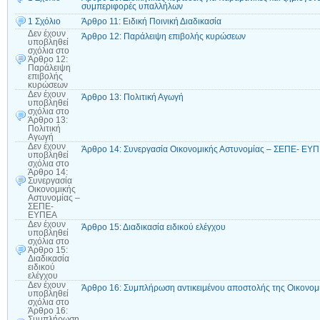
συμπεριφορές υπαλλήλων
1 Σχόλιο
Άρθρο 11: Ειδική Ποινική Διαδικασία
Δεν έχουν
Άρθρο 12: Παράλειψη επιβολής κυρώσεων
υποβληθεί
σχόλια
στο
Άρθρο 12:
Παράλειψη
επιβολής
κυρώσεων
Δεν έχουν
Άρθρο 13: Πολιτική Αγωγή
υποβληθεί
σχόλια
στο
Άρθρο 13:
Πολιτική
Αγωγή
Δεν έχουν
Άρθρο 14: Συνεργασία Οικονομικής Αστυνομίας – ΣΕΠΕ- ΕΥ
υποβληθεί
σχόλια
στο
Άρθρο 14:
Συνεργασία
Οικονομικής
Αστυνομίας –
ΣΕΠΕ-
ΕΥΠΕΑ
Δεν έχουν
Άρθρο 15: Διαδικασία ειδικού ελέγχου
υποβληθεί
σχόλια
στο
Άρθρο 15:
Διαδικασία
ειδικού
ελέγχου
Δεν έχουν
Άρθρο 16: Συμπλήρωση αντικειμένου αποστολής της Οικονομ
υποβληθεί
σχόλια
στο
Άρθρο 16:
Συμπλήρωση