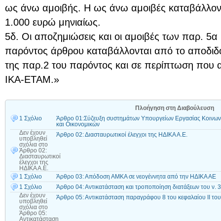
ως άνω αμοιβής. Η ως άνω αμοιβές καταβάλλοντ
1.000 ευρώ μηνιαίως.
5δ. Οι αποζημιώσεις και οι αμοιβές των παρ. 5α 
παρόντος άρθρου καταβάλλονται από το αποδι
της παρ.2 του παρόντος και σε περίπτωση που α
ΙΚΑ-ΕΤΑΜ.»
Πλοήγηση στη Διαβούλευση
1 Σχόλιο
Άρθρο 01:Σύζευξη συστημάτων Υπουργείων Εργασίας Κοινωνι
και Οικονομικών
Δεν έχουν
Άρθρο 02: Διασταυρωτικοί έλεγχοι της ΗΔΙΚΑ Α.Ε.
υποβληθεί
σχόλια
στο
Άρθρο 02:
Διασταυρωτικοί
έλεγχοι της
ΗΔΙΚΑ Α.Ε.
1 Σχόλιο
Άρθρο 03: Απόδοση ΑΜΚΑ σε νεογέννητα από την ΗΔΙΚΑ ΑΕ
1 Σχόλιο
Άρθρο 04: Αντικατάσταση και τροποποίηση διατάξεων του ν. 
Δεν έχουν
Άρθρο 05: Αντικατάσταση παραγράφου 8 του κεφαλαίου ΙΙ του
υποβληθεί
σχόλια
στο
Άρθρο 05:
Αντικατάσταση