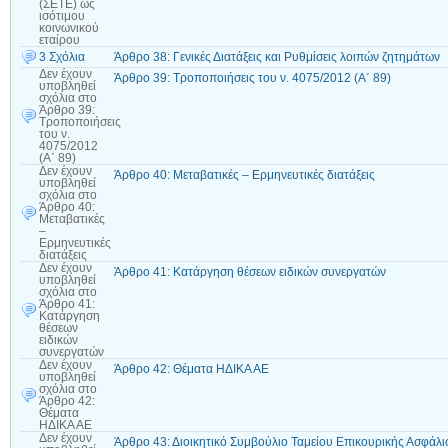
(ΣΕΤΕ) ως
ισότιμου
κοινωνικού
εταίρου
3 Σχόλια
Άρθρο 38: Γενικές Διατάξεις και Ρυθμίσεις λοιπών ζητημάτων
Δεν έχουν
Άρθρο 39: Τροποποιήσεις του ν. 4075/2012 (Α΄ 89)
υποβληθεί
σχόλια
στο
Άρθρο 39:
Τροποποιήσεις
του ν.
4075/2012
(Α΄ 89)
Δεν έχουν
Άρθρο 40: Μεταβατικές – Ερμηνευτικές διατάξεις
υποβληθεί
σχόλια
στο
Άρθρο 40:
Μεταβατικές
–
Ερμηνευτικές
διατάξεις
Δεν έχουν
Άρθρο 41: Κατάργηση θέσεων ειδικών συνεργατών
υποβληθεί
σχόλια
στο
Άρθρο 41:
Κατάργηση
θέσεων
ειδικών
συνεργατών
Δεν έχουν
Άρθρο 42: Θέματα ΗΔΙΚΑ ΑΕ
υποβληθεί
σχόλια
στο
Άρθρο 42:
Θέματα
ΗΔΙΚΑ ΑΕ
Δεν έχουν
Άρθρο 43: Διοικητικό Συμβούλιο Ταμείου Επικουρικής Ασφά