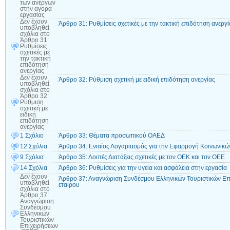
των ανέργων
στην αγορά
εργασίας
Δεν έχουν
Άρθρο 31: Ρυθμίσεις σχετικές με την τακτική επιδότηση ανεργί
υποβληθεί
σχόλια
στο
Άρθρο 31:
Ρυθμίσεις
σχετικές με
την τακτική
επιδότηση
ανεργίας
Δεν έχουν
Άρθρο 32: Ρύθμιση σχετική με ειδική επιδότηση ανεργίας
υποβληθεί
σχόλια
στο
Άρθρο 32:
Ρύθμιση
σχετική με
ειδική
επιδότηση
ανεργίας
1 Σχόλιο
Άρθρο 33: Θέματα προσωπικού ΟΑΕΔ
12 Σχόλια
Άρθρο 34: Ενιαίος Λογαριασμός για την Εφαρμογή Κοινωνικώ
9 Σχόλια
Άρθρο 35: Λοιπές Διατάξεις σχετικές με τον ΟΕΚ και τον ΟΕΕ
14 Σχόλια
Άρθρο 36: Ρυθμίσεις για την υγεία και ασφάλεια στην εργασία
Δεν έχουν
Άρθρο 37: Αναγνώριση Συνδέσμου Ελληνικών Τουριστικών Επι
υποβληθεί
εταίρου
σχόλια
στο
Άρθρο 37:
Αναγνώριση
Συνδέσμου
Ελληνικών
Τουριστικών
Επιχειρήσεων