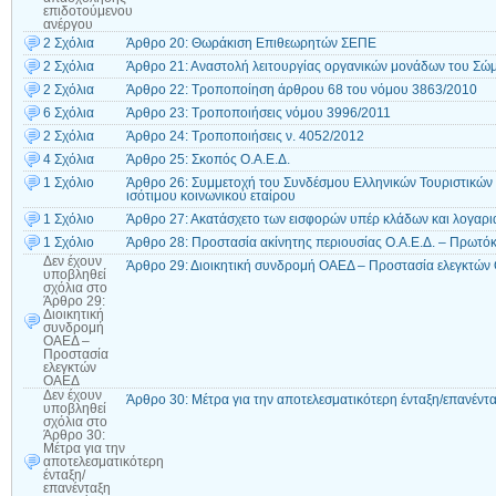
επιδοτούμενου
ανέργου
2 Σχόλια
Άρθρο 20: Θωράκιση Επιθεωρητών ΣΕΠΕ
2 Σχόλια
Άρθρο 21: Αναστολή λειτουργίας οργανικών μονάδων του Σ
2 Σχόλια
Άρθρο 22: Τροποποίηση άρθρου 68 του νόμου 3863/2010
6 Σχόλια
Άρθρο 23: Τροποποιήσεις νόμου 3996/2011
2 Σχόλια
Άρθρο 24: Τροποποιήσεις ν. 4052/2012
4 Σχόλια
Άρθρο 25: Σκοπός Ο.Α.Ε.Δ.
1 Σχόλιο
Άρθρο 26: Συμμετοχή του Συνδέσμου Ελληνικών Τουριστικών 
ισότιμου κοινωνικού εταίρου
1 Σχόλιο
Άρθρο 27: Ακατάσχετο των εισφορών υπέρ κλάδων και λογαρ
1 Σχόλιο
Άρθρο 28: Προστασία ακίνητης περιουσίας Ο.Α.Ε.Δ. – Πρωτό
Δεν έχουν
Άρθρο 29: Διοικητική συνδρομή ΟΑΕΔ – Προστασία ελεγκτώ
υποβληθεί
σχόλια
στο
Άρθρο 29:
Διοικητική
συνδρομή
ΟΑΕΔ –
Προστασία
ελεγκτών
ΟΑΕΔ
Δεν έχουν
Άρθρο 30: Μέτρα για την αποτελεσματικότερη ένταξη/επανέντ
υποβληθεί
σχόλια
στο
Άρθρο 30:
Μέτρα για την
αποτελεσματικότερη
ένταξη/
επανένταξη