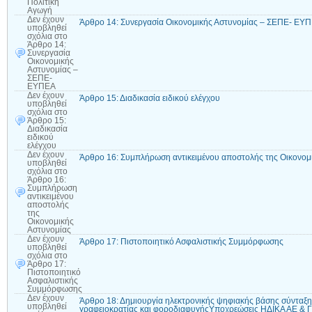
Πολιτική
Αγωγή
Δεν έχουν
Άρθρο 14: Συνεργασία Οικονομικής Αστυνομίας – ΣΕΠΕ- ΕΥ
υποβληθεί
σχόλια
στο
Άρθρο 14:
Συνεργασία
Οικονομικής
Αστυνομίας –
ΣΕΠΕ-
ΕΥΠΕΑ
Δεν έχουν
Άρθρο 15: Διαδικασία ειδικού ελέγχου
υποβληθεί
σχόλια
στο
Άρθρο 15:
Διαδικασία
ειδικού
ελέγχου
Δεν έχουν
Άρθρο 16: Συμπλήρωση αντικειμένου αποστολής της Οικονομ
υποβληθεί
σχόλια
στο
Άρθρο 16:
Συμπλήρωση
αντικειμένου
αποστολής
της
Οικονομικής
Αστυνομίας
Δεν έχουν
Άρθρο 17: Πιστοποιητικό Ασφαλιστικής Συμμόρφωσης
υποβληθεί
σχόλια
στο
Άρθρο 17:
Πιστοποιητικό
Ασφαλιστικής
Συμμόρφωσης
Δεν έχουν
Άρθρο 18: Δημιουργία ηλεκτρονικής ψηφιακής βάσης σύνταξ
υποβληθεί
γραφειοκρατίας και φοροδιαφυγήςΥποχρεώσεις ΗΔΙΚΑ ΑΕ & Γ