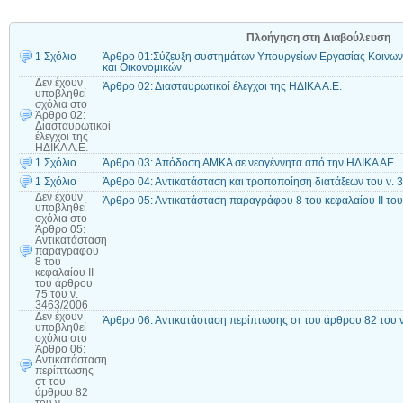
Πλοήγηση στη Διαβούλευση
1 Σχόλιο
Άρθρο 01:Σύζευξη συστημάτων Υπουργείων Εργασίας Κοινωνι
και Οικονομικών
Δεν έχουν
Άρθρο 02: Διασταυρωτικοί έλεγχοι της ΗΔΙΚΑ Α.Ε.
υποβληθεί
σχόλια
στο
Άρθρο 02:
Διασταυρωτικοί
έλεγχοι της
ΗΔΙΚΑ Α.Ε.
1 Σχόλιο
Άρθρο 03: Απόδοση ΑΜΚΑ σε νεογέννητα από την ΗΔΙΚΑ ΑΕ
1 Σχόλιο
Άρθρο 04: Αντικατάσταση και τροποποίηση διατάξεων του ν. 
Δεν έχουν
Άρθρο 05: Αντικατάσταση παραγράφου 8 του κεφαλαίου ΙΙ του
υποβληθεί
σχόλια
στο
Άρθρο 05:
Αντικατάσταση
παραγράφου
8 του
κεφαλαίου ΙΙ
του άρθρου
75 του ν.
3463/2006
Δεν έχουν
Άρθρο 06: Αντικατάσταση περίπτωσης στ του άρθρου 82 του 
υποβληθεί
σχόλια
στο
Άρθρο 06:
Αντικατάσταση
περίπτωσης
στ του
άρθρου 82