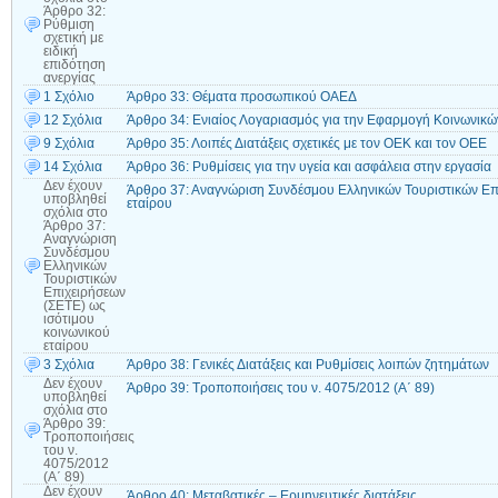
Άρθρο 32:
Ρύθμιση
σχετική με
ειδική
επιδότηση
ανεργίας
1 Σχόλιο
Άρθρο 33: Θέματα προσωπικού ΟΑΕΔ
12 Σχόλια
Άρθρο 34: Ενιαίος Λογαριασμός για την Εφαρμογή Κοινωνικώ
9 Σχόλια
Άρθρο 35: Λοιπές Διατάξεις σχετικές με τον ΟΕΚ και τον ΟΕΕ
14 Σχόλια
Άρθρο 36: Ρυθμίσεις για την υγεία και ασφάλεια στην εργασία
Δεν έχουν
Άρθρο 37: Αναγνώριση Συνδέσμου Ελληνικών Τουριστικών Επι
υποβληθεί
εταίρου
σχόλια
στο
Άρθρο 37:
Αναγνώριση
Συνδέσμου
Ελληνικών
Τουριστικών
Επιχειρήσεων
(ΣΕΤΕ) ως
ισότιμου
κοινωνικού
εταίρου
3 Σχόλια
Άρθρο 38: Γενικές Διατάξεις και Ρυθμίσεις λοιπών ζητημάτων
Δεν έχουν
Άρθρο 39: Τροποποιήσεις του ν. 4075/2012 (Α΄ 89)
υποβληθεί
σχόλια
στο
Άρθρο 39:
Τροποποιήσεις
του ν.
4075/2012
(Α΄ 89)
Δεν έχουν
Άρθρο 40: Μεταβατικές – Ερμηνευτικές διατάξεις