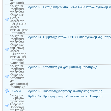
και
γραμματείς
Δεν έχουν
Άρθρο 63: Ένταξη ιατρών στο Ειδικό Σώμα Ιατρών Υγειονομι
υποβληθεί
σχόλια
στο
Άρθρο 63:
Ένταξη
ιατρών στο
Ειδικό Σώμα
Ιατρών
Υγειονομικών
Επιτροπών
Δεν έχουν
Άρθρο 64: Συμμετοχή ιατρών ΕΟΠΥΥ στις Υγειονομικές Επιτ
υποβληθεί
σχόλια
στο
Άρθρο 64:
Συμμετοχή
ιατρών
ΕΟΠΥΥ στις
Υγειονομικές
Επιτροπές
Αναπηρίας
Δεν έχουν
Άρθρο 65: Απόσπαση για γραμματειακή υποστήριξη
υποβληθεί
σχόλια
στο
Άρθρο 65:
Απόσπαση
για
γραμματειακή
υποστήριξη
3 Σχόλια
Άρθρο 66: Παράταση χορήγησης αναπηρικής σύνταξης
Δεν έχουν
Άρθρο 67: Προσφυγή στη Β’/θμια Υγειονομική Επιτροπή
υποβληθεί
σχόλια
στο
Άρθρο 67:
Προσφυγή
στη Β’/θμια