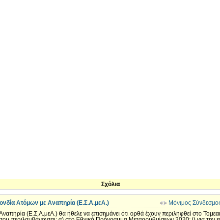
Σχόλια
νδία Ατόμων με Αναπηρία (Ε.Σ.Α.μεΑ.)
Μόνιμος Σύνδεσμο
ναπηρία (Ε.Σ.Α.μεΑ.) θα ήθελε να επισημάνει ότι ορθά έχουν περιληφθεί στο Το
ου περιλαμβάνονται: α) στο Εθνικό Πρόγραμμα Μεταρρυθμίσεων 2020: i) για την 