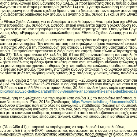
άρτισης ενηλίκων/διά βίου μάθησης του ΟΑΕΔ, με προτεραιότητα στις ευπαθείς ομά
λέγονται και τα άτομα με αναπηρία (σελίδα 14) και ii) για την υλοποίηση της στρα
την εφαρμογή του εθνικού σχεδίου δράσης για τα δικαιώματα των ατόμων με αναπη
 ανεξάρτητης διαβίωσης των ατόμων με αναπηρία (βλ. σελίδα 15) και β) στο Εθνικό
).
ο Εθνικό Σχέδιο Δράσης για τα Δικαιώματα των Ατόμων με Αναπηρία (και όχι «Εθνικ
ότητες/δράσεις (Βλ. σελίδα 40). Ωστόσο, επειδή αναμένεται άμεσα η ολοκλήρωση το
 συγκεκριμένο κείμενο περιγράφει την αναπτυξιακή στρατηγική του Υπουργείου Ερ
ίναι ως εξής: «Εφαρμογή και παρακολούθηση του Εθνικού Σχεδίου Δράσης για τα Δ
ξής:
 του προσβλητικού ακρωνύμιου «ΑμεΑ»- που μετατρέπει τα άτομα με αναπηρία από υ
«άτομα με αναπηρία». Την αντικατάσταση του εσφαλμένου όρου «κοινωνική ενσωμάτωσ
τι ο πρώτος υπονοεί την προσαρμογή του ατόμου με αναπηρία στο υφιστάμενο περι
απηρία. Επιπρόσθετα προτείνεται η διόρθωση του εσφαλμένου τίτλου «Παρατηρητ
α 37). Τέλος προτείνεται (βλ. σελίδες 59, 61 και 69) η αντικατάσταση του εσφαλμ
. 1, άρθρο 60 ν.4488/2017) «σωματικές ή ψυχικές δυσχέρειες». Παράλληλα, θα θέλα
» ή/και «ευάλωτες ομάδες» ή/και σε «άτομα που αντιμετωπίζουν κίνδυνο φτώχειας ή
ομα με αναπηρία και χρόνιες παθήσεις (π.χ. «ευπαθείς και ευάλωτες ομάδες συμπε
ς ένταξης των ατόμων που αντιμετωπίζουν κίνδυνο φτώχειας ή κοινωνικού αποκλ
ς γίνεται με άλλες πληθυσμιακές ομάδες (π.χ. απόρους, γυναίκες, νέους, παιδιά κ.
ση» (βλ. σελίδα 27) να προστεθεί το παρακάτω: «Σύμφωνα με το 2ο Δελτίο στατισ
Α.μεΑ. το 60% των νέων 25-29 ετών με σοβαρή αναπηρία είναι άνεργοι και στον π
5-29 ετών και το 55,5% των ατόμων ηλικίας 30-34 ετών δεν έχουν καμία εργασιακή
lts/publications/16/2o-deltio-parathrhthrioy-8ematwn-anaphrias-ths-esmea-deiktes-
αταπολέμηση της φτώχειας» να περιληφθεί (στη σελίδα 31) το παρακάτω απόσπασμα
των Νοικοκυριών: Έτος 2018» (Σύνδεσμος:
https://www.statistics.gr/documents/
 κινδύνου φτώχειας πριν από όλες τις κοινωνικές μεταβιβάσεις (δηλαδή μη συμπερ
 των νοικοκυριών) ανέρχεται σε 50,0% ενώ, όταν περιλαμβάνονται μόνο οι συντάξεις
ικά με τα κοινωνικά επιδόματα, επισημαίνεται ότι αυτά περιλαμβάνουν παροχές κοι
νειακά επιδόματα (όπως επιδόματα τέκνων), καθώς και επιδόματα ή βοηθήματα ανεργ
η» (βλ. σελίδα 41), η παρακάτω παράγραφος να συμπληρωθεί ως ακολούθως:
αντι στην ΕΕ (πχ. e-EΦKA) προκύπτει, ως προτεραιότητα, η συνέχιση και επίσπευσ
κληρωμένων λύσεων ηλεκτρονικής διακυβέρνησης, προσβάσιμων σε όλους, που θα 