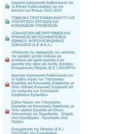
Δημόσια ηλεκτρονική διαβούλευση για
το Εθνικό Σχέδιο Δράσης για την
Ισότητα των Φύλων 2021-2025
ΤΟΜΕΑΚΟ ΠΡΟΓΡΑΜΜΑ ΑΝΑΠΤΥΞΗΣ
ΥΠΟΥΡΓΕΙΟΥ ΕΡΓΑΣΙΑΣ ΚΑΙ
ΚΟΙΝΩΝΙΚΩΝ ΥΠΟΘΕΣΕΩΝ
ΑΣΦΑΛΙΣΤΙΚΗ ΜΕΤΑΡΡΥΘΜΙΣΗ ΚΑΙ
ΨΗΦΙΑΚΟΣ ΜΕΤΑΣΧΗΜΑΤΙΣΜΟΣ
ΕΘΝΙΚΟΥ ΦΟΡΕΑ ΚΟΙΝΩΝΙΚΗΣ
ΑΣΦΑΛΙΣΗΣ (e-Ε.Φ.Κ.Α.)
«Ενίσχυση της εφαρμογής της ισότητας
της αμοιβής μεταξύ ανδρών και
γυναικών για όμοια εργασία ή για
εργασία ίσης αξίας και λοιπές διατάξεις -
Ενσωμάτωση Οδηγίας (Ε.Ε.) 2023/970»
Δημόσια ηλεκτρονική διαβούλευση για
το σχέδιο νόμου του Υπουργείου
Εργασίας και Κοινωνικής Ασφάλισης με
τίτλο «Εθνική Κοινωνική Συμφωνία για
την ενίσχυση των Συλλογικών
Συμβάσεων Εργασίας»
Σχέδιο Νόμου του Υπουργείου
Εργασίας και Κοινωνικής Ασφάλισης με
τίτλο «Δίκαιη Εργασία για Όλους:
Απλοποίηση της Νομοθεσίας - Στήριξη
στον Εργαζόμενο - Προστασία στην
Πράξη»
Ενσωμάτωση της Οδηγίας (Ε.Ε.)
2022/2041 του Ευρωπαϊκού