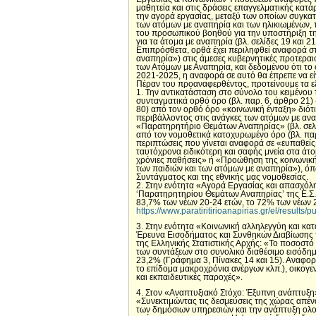
μαθητεία και στις δράσεις επαγγελματικής κατ
την αγορά εργασίας, μεταξύ των οποίων συγκατα
των ατόμων με αναπηρία και των ηλικιωμένων, 
του προσωπικού βοηθού για την υποστήριξη της
για τα άτομα με αναπηρία (βλ. σελίδες 19 και 21
Επιπρόσθετα, ορθά έχει περιληφθεί αναφορά στ
αναπηρία») στις άμεσες κυβερνητικές προτεραι
των Ατόμων με Αναπηρία, και δεδομένου ότι το
2021-2025, η αναφορά σε αυτό θα έπρεπε να ε
Πέραν του προαναφερθέντος, προτείνουμε τα ε
1. Την αντικατάσταση στο σύνολο του κειμένου
συνταγματικά ορθό όρο (βλ. παρ. 6, άρθρο 21) 
80) από τον ορθό όρο «κοινωνική ένταξη» διό
περιβάλλοντος στις ανάγκες των ατόμων με αν
«Παρατηρητήριο Θεμάτων Αναπηρίας» (βλ. σελίδ
από τον νομοθετικά κατοχυρωμένο όρο (βλ. παρ
περιπτώσεις που γίνεται αναφορά σε «ευπαθείς
ταυτόχρονα ειδικότερη και σαφής μνεία στα άτ
χρόνιες παθήσεις» ή «Προώθηση της κοινωνική
των παιδιών και των ατόμων με αναπηρία»), όπω
Συντάγματος και της εθνικής μας νομοθεσίας.
2. Στην ενότητα «Αγορά Εργασίας και απασχόλη
‘Παρατηρητηρίου Θεμάτων Αναπηρίας’ της Ε.Σ.
83,7% των νέων 20-24 ετών, το 72% των νέων 2
https://www.paratiritirioanapirias.gr/el/resu
3. Στην ενότητα «Κοινωνική αλληλεγγύη και κ
Έρευνα Εισοδήματος και Συνθηκών Διαβίωσης 
της Ελληνικής Στατιστικής Αρχής: «Το ποσοστό
των συντάξεων στο συνολικό διαθέσιμο εισόδημα
23,2% (Γράφημα 3, Πίνακες 14 και 15). Αναφορ
το επίδομα μακροχρόνια ανέργων κλπ.), οικογε
και εκπαιδευτικές παροχές».
4. Στον «Αναπτυξιακό Στόχο: Έξυπνη ανάπτυξ
«Συνεκτιμώντας τις δεσμεύσεις της χώρας απέν
των δημόσιων υπηρεσιών και την ανάπτυξη ολο