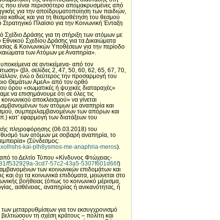
δες που είναι περισσότερο απομακρυσμένες από
τηγικής για την αποϊδρυματοποίηση των παιδιών,
ρία καθώς και για τη θεσμοθέτηση του θεσμού
 Στρατηγικό Πλαίσιο για την Κοινωνική Ένταξη
ό Σχέδιο Δράσης για τη στήριξη των ατόμων με
υ Εθνικού Σχεδίου Δράσης για τα Δικαιώματα
γασίας & Κοινωνικών Υποθέσεων για την περίοδο
ικαιώματα των Ατόμων με Αναπηρία».
ποκείμενα σε αντικείμενα- από τον
η» (βλ. σελίδες 2, 47, 50, 60, 62, 65, 67, 70,
βάλλον, ενώ ο δεύτερος την προσαρμογή του
ήριο Θεμάτων ΑμεΑ» από τον ορθό
ένου όρου «σωματικές ή ψυχικές διαταραχές»
με να επισημάνουμε ότι σε όλες τις
 κοινωνικού αποκλεισμού» να γίνεται
ριλαμβανομένων των ατόμων με αναπηρία και
εισμού, συμπεριλαμβανομένων των απόρων και
λπ.) κατ’ εφαρμογή των διατάξεων του
τικής πληροφόρησης (06.03.2018) του
ληθυσμό των ατόμων με σοβαρή αναπηρία, το
 εμπειρία» (Σύνδεσμος:
apasxolhshs-kai-plh8ysmos-me-anaphria-meros
).
 από το Δελτίο Τύπου «Κίνδυνος Φτώχειας-
20181/f532929a-3cd7-57c2-43a5-5307f601d66f
)
ιλαμβανομένων των κοινωνικών επιδομάτων και
 και όχι τα κοινωνικά επιδόματα, μειώνεται στο
νωνικής βοήθειας (όπως το κοινωνικό μέρισμα,
ίας, ασθένειας, αναπηρίας ή ανικανότητας, ή
η των μεταρρυθμίσεων για τον εκσυγχρονισμό
βελτιώσουν τη σχέση κράτους – πολίτη και