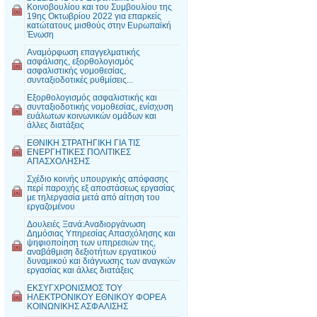
Κοινοβουλίου και του Συμβουλίου της
19ης Οκτωβρίου 2022 για επαρκείς
κατώτατους μισθούς στην Ευρωπαϊκή
Ένωση
Αναμόρφωση επαγγελματικής
ασφάλισης, εξορθολογισμός
ασφαλιστικής νομοθεσίας,
συνταξιοδοτικές ρυθμίσεις...
Εξορθολογισμός ασφαλιστικής και
συνταξιοδοτικής νομοθεσίας, ενίσχυση
ευάλωτων κοινωνικών ομάδων και
άλλες διατάξεις
ΕΘΝΙΚΗ ΣΤΡΑΤΗΓΙΚΗ ΓΙΑ ΤΙΣ
ΕΝΕΡΓΗΤΙΚΕΣ ΠΟΛΙΤΙΚΕΣ
ΑΠΑΣΧΟΛΗΣΗΣ
Σχέδιο κοινής υπουργικής απόφασης
περί παροχής εξ αποστάσεως εργασίας
με τηλεργασία μετά από αίτηση του
εργαζομένου
Δουλειές Ξανά:Αναδιοργάνωση
Δημόσιας Υπηρεσίας Απασχόλησης και
ψηφιοποίηση των υπηρεσιών της,
αναβάθμιση δεξιοτήτων εργατικού
δυναμικού και διάγνωσης των αναγκών
εργασίας και άλλες διατάξεις
ΕΚΣΥΓΧΡΟΝΙΣΜΟΣ ΤΟΥ
ΗΛΕΚΤΡΟΝΙΚΟΥ ΕΘΝΙΚΟΥ ΦΟΡΕΑ
ΚΟΙΝΩΝΙΚΗΣ ΑΣΦΑΛΙΣΗΣ